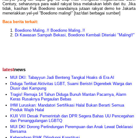
Century, seharusnya para wakil rakyat bisa melakukan lebih dari itu. Jika
tidak, kasihan Pak Boediono seandainya jutaan rakyat demo ke Jakarta
meneriakkan yel-yel ”Boediono maling!” [taz/dari berbagai sumber]
Baca berita terkait:
Boediono Maling..!! Boediono Maling..!!
Di Kawasan Sampah Bekasi, Boediono Kembali Diteriaki "Maling!!"
latest
news
MUI DKI: Tabayyun Jadi Benteng Tangkal Hoaks di Era AI
Diduga Terlibat Aktivitas LGBT, Suami Beristri Digerebek Warga dan
Diusir dari Kampung
Tragis! Remaja 14 Tahun Diduga Bunuh Mantan Pacarnya, Alarm
Keras Rusaknya Pergaulan Bebas
IHW Luruskan: Mandatori Sertifikasi Halal Bukan Berarti Semua
Produk Wajib Halal
KUII VIII Desak Pemerintah dan DPR Segera Bahas UU Pencegahan
dan Penanggulangan LGBTQ
MUI DKI Dorong Perlindungan Perempuan dan Anak Lewat Deklarasi
Bersama
Keberadaan PIHK Dilindungi Konstitusi