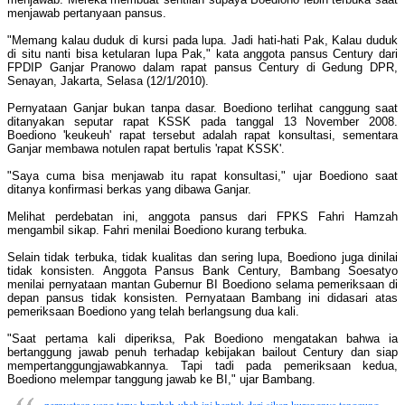
menjawab pertanyaan pansus.
"Memang kalau duduk di kursi pada lupa. Jadi hati-hati Pak, Kalau duduk
di situ nanti bisa ketularan lupa Pak," kata anggota pansus Century dari
FPDIP Ganjar Pranowo dalam rapat pansus Century di Gedung DPR,
Senayan, Jakarta, Selasa (12/1/2010).
Pernyataan Ganjar bukan tanpa dasar. Boediono terlihat canggung saat
ditanyakan seputar rapat KSSK pada tanggal 13 November 2008.
Boediono 'keukeuh' rapat tersebut adalah rapat konsultasi, sementara
Ganjar membawa notulen rapat bertulis 'rapat KSSK'.
"Saya cuma bisa menjawab itu rapat konsultasi," ujar Boediono saat
ditanya konfirmasi berkas yang dibawa Ganjar.
Melihat perdebatan ini, anggota pansus dari FPKS Fahri Hamzah
mengambil sikap. Fahri menilai Boediono kurang terbuka.
Selain tidak terbuka, tidak kualitas dan sering lupa, Boediono juga dinilai
tidak konsisten. Anggota Pansus Bank Century, Bambang Soesatyo
menilai pernyataan mantan Gubernur BI Boediono selama pemeriksaan di
depan pansus tidak konsisten. Pernyataan Bambang ini didasari atas
pemeriksaan Boediono yang telah berlangsung dua kali.
"Saat pertama kali diperiksa, Pak Boediono mengatakan bahwa ia
bertanggung jawab penuh terhadap kebijakan bailout Century dan siap
mempertanggungjawabkannya. Tapi tadi pada pemeriksaan kedua,
Boediono melempar tanggung jawab ke BI," ujar Bambang.