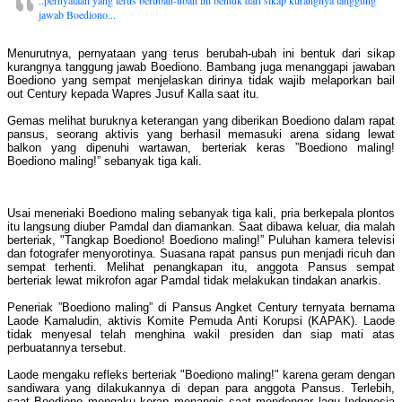
..pernyataan yang terus berubah-ubah ini bentuk dari sikap kurangnya tanggung
jawab Boediono...
Menurutnya, pernyataan yang terus berubah-ubah ini bentuk dari sikap
kurangnya tanggung jawab Boediono. Bambang juga menanggapi jawaban
Boediono yang sempat menjelaskan dirinya tidak wajib melaporkan bail
out Century kepada Wapres Jusuf Kalla saat itu.
Gemas melihat buruknya keterangan yang diberikan Boediono dalam rapat
pansus, seorang aktivis yang berhasil memasuki arena sidang lewat
balkon yang dipenuhi wartawan, berteriak keras ”Boediono maling!
Boediono maling!” sebanyak tiga kali.
Usai meneriaki Boediono maling sebanyak tiga kali, pria berkepala plontos
itu langsung diuber Pamdal dan diamankan. Saat dibawa keluar, dia malah
berteriak, "Tangkap Boediono! Boediono maling!” Puluhan kamera televisi
dan fotografer menyorotinya. Suasana rapat pansus pun menjadi ricuh dan
sempat terhenti. Melihat penangkapan itu, anggota Pansus sempat
berteriak lewat mikrofon agar Pamdal tidak melakukan tindakan anarkis.
Peneriak ”Boediono maling” di Pansus Angket Century ternyata bernama
Laode Kamaludin, aktivis Komite Pemuda Anti Korupsi (KAPAK). Laode
tidak menyesal telah menghina wakil presiden dan siap mati atas
perbuatannya tersebut.
Laode mengaku refleks berteriak "Boediono maling!" karena geram dengan
sandiwara yang dilakukannya di depan para anggota Pansus. Terlebih,
saat Boediono mengaku kerap menangis saat mendengar lagu Indonesia