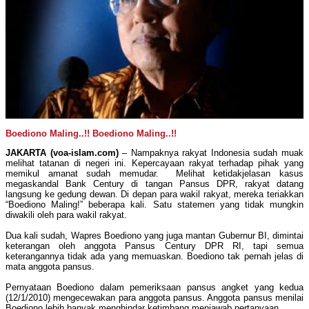
Boediono Maling..!! Boediono Maling..!!
JAKARTA (voa-islam.com)
– Nampaknya rakyat Indonesia sudah muak
melihat tatanan di negeri ini. Kepercayaan rakyat terhadap pihak yang
memikul amanat sudah memudar. Melihat ketidakjelasan kasus
megaskandal Bank Century di tangan Pansus DPR, rakyat datang
langsung ke gedung dewan. Di depan para wakil rakyat, mereka teriakkan
“Boediono Maling!” beberapa kali. Satu statemen yang tidak mungkin
diwakili oleh para wakil rakyat.
Dua kali sudah, Wapres Boediono yang juga mantan Gubernur BI, dimintai
keterangan oleh anggota Pansus Century DPR RI, tapi semua
keterangannya tidak ada yang memuaskan. Boediono tak pernah jelas di
mata anggota pansus.
Pernyataan Boediono dalam pemeriksaan pansus angket yang kedua
(12/1/2010) mengecewakan para anggota pansus. Anggota pansus menilai
Boediono lebih banyak menghindar ketimbang menjawab pertanyaan.