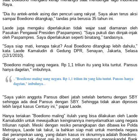
Raya.
“Dia itu antek-antek asing dan pencuri uang rakyat. Saya akan terus aksi
sampai Boediono ditangkap,” tandas pria berusia 35 tahun ini.
Laode juga mengaku diperlakukan tidak wajar saat diamanan oleh
Pasukan Pengawal Presiden (Paspampres). “Saya pukuli dan diinjak-injak
oleh Paspampres. Saya diperlakukan seperti binatang,” tandasnya.
"Saya siap mati, kenapa takut? Asal Boediono ditangkap lebih dahulu,"
kata Laode Kamaludin di Gedung DPR, Senayan, Jakarta, Selasa
(12/1/2010).
"Boediono maling uang negara. Rp 1,1 triliun itu yang kita tuntut. Pansus
hanya dagelan," imbuhnya.
.."Boediono maling uang negara. Rp 1,1 triliun itu yang kita tuntut. Pansus hanya
dagelan," imbuhnya...
"Saya yakin anggota Pansus diberi jatah setelah bertemu dengan SBY
sehingga ada deal Pansus dengan SBY. Sehingga tidak akan diproses
lebih lanjut kasus Century ini," papar Laode.
Hanya teriakan ”Boediono maling” itulah yang bisa dilakukan oleh Laode
Kamaluddin untuk mewujudkan keinginannya menyelamatkan uang negara
triliunan rupiah. Meski dengan resiko penangkapan dan dibawa ke Polda
Metrojaya, Laode tak takut, ia bahkan siap mati untuk membela negara
dari perampokan uang, yang dalam kasus ini oknumnya adalah Boediono.
Rakyat yang tak dapat gaji itu siap mati mengusut megaskandal Bank