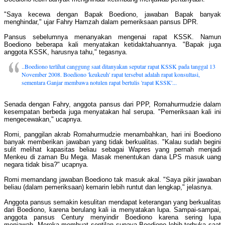
"Saya kecewa dengan Bapak Boediono, jawaban Bapak banyak
menghindar," ujar Fahry Hamzah dalam pemeriksaan pansus DPR.
Pansus sebelumnya menanyakan mengenai rapat KSSK. Namun
Boediono beberapa kali menyatakan ketidaktahuannya. "Bapak juga
anggota KSSK, harusnya tahu," tegasnya.
..Boediono terlihat canggung saat ditanyakan seputar rapat KSSK pada tanggal 13
November 2008. Boediono 'keukeuh' rapat tersebut adalah rapat konsultasi,
sementara Ganjar membawa notulen rapat bertulis 'rapat KSSK'...
Senada dengan Fahry, anggota pansus dari PPP, Romahurmudzie dalam
kesempatan berbeda juga menyatakan hal serupa. "Pemeriksaan kali ini
mengecewakan," ucapnya.
Romi, panggilan akrab Romahurmudzie menambahkan, hari ini Boediono
banyak memberikan jawaban yang tidak berkualitas. "Kalau sudah begini
sulit melihat kapasitas beliau sebagai Wapres yang pernah menjadi
Menkeu di zaman Bu Mega. Masak menentukan dana LPS masuk uang
negara tidak bisa?" ucapnya.
Romi memandang jawaban Boediono tak masuk akal. "Saya pikir jawaban
beliau (dalam pemeriksaan) kemarin lebih runtut dan lengkap," jelasnya.
Anggota pansus semakin kesulitan mendapat keterangan yang berkualitas
dari Boediono, karena berulang kali ia menyatakan lupa. Sampai-sampai,
anggota pansus Century menyindir Boediono karena sering lupa
menjawab. Mereka membuat sentilan supaya Boediono lebih terbuka saat