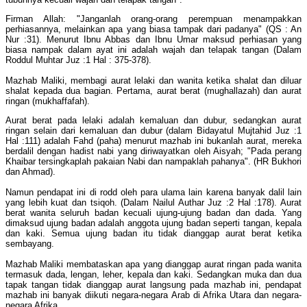
Firman Allah: "Janganlah orang-orang perempuan menampakkan
perhiasannya, melainkan apa yang biasa tampak dari padanya" (QS : An
Nur :31). Menurut Ibnu Abbas dan Ibnu Umar maksud perhiasan yang
biasa nampak dalam ayat ini adalah wajah dan telapak tangan (Dalam
Roddul Muhtar Juz :1 Hal : 375-378).
Mazhab Maliki, membagi aurat lelaki dan wanita ketika shalat dan diluar
shalat kepada dua bagian. Pertama, aurat berat (mughallazah) dan aurat
ringan (mukhaffafah).
Aurat berat pada lelaki adalah kemaluan dan dubur, sedangkan aurat
ringan selain dari kemaluan dan dubur (dalam Bidayatul Mujtahid Juz :1
Hal :111) adalah Fahd (paha) menurut mazhab ini bukanlah aurat, mereka
berdalil dengan hadist nabi yang diriwayatkan oleh Aisyah; "Pada perang
Khaibar tersingkaplah pakaian Nabi dan nampaklah pahanya". (HR Bukhori
dan Ahmad).
Namun pendapat ini di rodd oleh para ulama lain karena banyak dalil lain
yang lebih kuat dan tsiqoh. (Dalam Nailul Authar Juz :2 Hal :178). Aurat
berat wanita seluruh badan kecuali ujung-ujung badan dan dada. Yang
dimaksud ujung badan adalah anggota ujung badan seperti tangan, kepala
dan kaki. Semua ujung badan itu tidak dianggap aurat berat ketika
sembayang.
Mazhab Maliki membataskan apa yang dianggap aurat ringan pada wanita
termasuk dada, lengan, leher, kepala dan kaki. Sedangkan muka dan dua
tapak tangan tidak dianggap aurat langsung pada mazhab ini, pendapat
mazhab ini banyak diikuti negara-negara Arab di Afrika Utara dan negara-
negara Afrika.