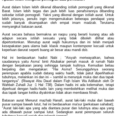
Aurat dalam Islam lebih dikenal dibanding istilah pornografi yang dikenal
Barat. Islam lebih tegas dan jauh lebih luas penafsirannya dibanding
sekedar istilah pornografi. Yakni yang dikenal dengan istilah aurat. Untuk
lebih jelasnya, penulis ingin mengemukakan beberapa pendapat yang
sudah banyak disampaikan oleh empat imam madzab. Terutama
menyangkut batasan aurat.
Aurat secara bahasa bermakna an naqsu yang berarti kurang atau aib
adapun secara istilah sesuatu yang tidak diboleh dilihat atau
dipertontonkan. Menutup aurat wajib hukumnya dan ini telah menjadi
kesepakatan para ulama baik klasik maupun kontemporer kecuali untuk
keperluan darurat seperti buang air besar atau mandi dsb.
Hal ini berdasarkan hadist Nabi ; "Aisyah meriwayatkan, bahwa
saudaranya yaitu Asma' binti Abubakar pernah masuk di rumah Nabi
dengan berpakaian jarang sehingga tampak kulitnya. Kemudian beliau
berpaling dan mengatakan: "Hai Asma'! Sesungguhnya seorang
perempuan apabila sudah datang waktu haidh, tidak patut diperlihatkan
tubuhnya, melainkan ini dan ini -- sambil ia menunjuk muka dan dua tapak
tangannya". (Riwayat Abu Daud dalam Fiqh Islam Wa Adillatuh oleh Dr
Wahbah Zuhaili Juz :1 Hal :738). Dalam hadis ini ada kelemahan, tetapi
diperkuat dengan hadis-hadis lain yang membolehkan melihat muka dan
dua tapak tangan ketika diyakinkan tidak akan membawa fitnah.
Batasan aurat Menurut mazhab Hanafi, aurat laki-laki mulai dari bawah
pusar sampai bawah lutut, hal ini berdasarkan ma'sur (perkataan sahabat);
"Aurat laki-laki apa yang ada diantara pusar dan lututnya atau apa yang
ada dibawah pusar sampai lutut. Sedangkan aurat perempuan seluruh
tubuhnya kecuali wajah dan telapak tangan".