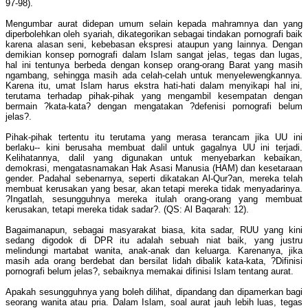
97-98).
Mengumbar aurat didepan umum selain kepada mahramnya dan yang
diperbolehkan oleh syariah, dikategorikan sebagai tindakan pornografi baik
karena alasan seni, kebebasan ekspresi ataupun yang lainnya. Dengan
demikian konsep pornografi dalam Islam sangat jelas, tegas dan lugas,
hal ini tentunya berbeda dengan konsep orang-orang Barat yang masih
ngambang, sehingga masih ada celah-celah untuk menyelewengkannya.
Karena itu, umat Islam harus ekstra hati-hati dalam menyikapi hal ini,
terutama terhadap pihak-pihak yang mengambil kesempatan dengan
bermain ?kata-kata? dengan mengatakan ?defenisi pornografi belum
jelas?.
Pihak-pihak tertentu itu terutama yang merasa terancam jika UU ini
berlaku-- kini berusaha membuat dalil untuk gagalnya UU ini terjadi.
Kelihatannya, dalil yang digunakan untuk menyebarkan kebaikan,
demokrasi, mengatasnamakan Hak Asasi Manusia (HAM) dan kesetaraan
gender. Padahal sebenarnya, seperti dikatakan Al-Qur?an, mereka telah
membuat kerusakan yang besar, akan tetapi mereka tidak menyadarinya.
?Ingatlah, sesungguhnya mereka itulah orang-orang yang membuat
kerusakan, tetapi mereka tidak sadar?. (QS: Al Baqarah: 12).
Bagaimanapun, sebagai masyarakat biasa, kita sadar, RUU yang kini
sedang digodok di DPR itu adalah sebuah niat baik, yang justru
melindungi martabat wanita, anak-anak dan keluarga. Karenanya, jika
masih ada orang berdebat dan bersilat lidah dibalik kata-kata, ?Difinisi
pornografi belum jelas?, sebaiknya memakai difinisi Islam tentang aurat.
Apakah sesungguhnya yang boleh dilihat, dipandang dan dipamerkan bagi
seorang wanita atau pria. Dalam Islam, soal aurat jauh lebih luas, tegas