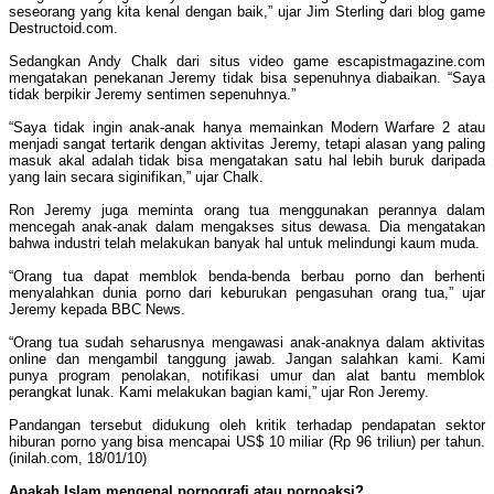
seseorang yang kita kenal dengan baik,” ujar Jim Sterling dari blog game
Destructoid.com.
Sedangkan Andy Chalk dari situs video game escapistmagazine.com
mengatakan penekanan Jeremy tidak bisa sepenuhnya diabaikan. “Saya
tidak berpikir Jeremy sentimen sepenuhnya.”
“Saya tidak ingin anak-anak hanya memainkan Modern Warfare 2 atau
menjadi sangat tertarik dengan aktivitas Jeremy, tetapi alasan yang paling
masuk akal adalah tidak bisa mengatakan satu hal lebih buruk daripada
yang lain secara siginifikan,” ujar Chalk.
Ron Jeremy juga meminta orang tua menggunakan perannya dalam
mencegah anak-anak dalam mengakses situs dewasa. Dia mengatakan
bahwa industri telah melakukan banyak hal untuk melindungi kaum muda.
“Orang tua dapat memblok benda-benda berbau porno dan berhenti
menyalahkan dunia porno dari keburukan pengasuhan orang tua,” ujar
Jeremy kepada BBC News.
“Orang tua sudah seharusnya mengawasi anak-anaknya dalam aktivitas
online dan mengambil tanggung jawab. Jangan salahkan kami. Kami
punya program penolakan, notifikasi umur dan alat bantu memblok
perangkat lunak. Kami melakukan bagian kami,” ujar Ron Jeremy.
Pandangan tersebut didukung oleh kritik terhadap pendapatan sektor
hiburan porno yang bisa mencapai US$ 10 miliar (Rp 96 triliun) per tahun.
(inilah.com, 18/01/10)
Apakah Islam mengenal pornografi atau pornoaksi?