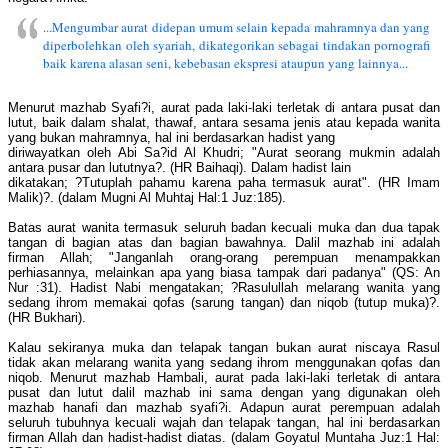
...Mengumbar aurat didepan umum selain kepada mahramnya dan yang
diperbolehkan oleh syariah, dikategorikan sebagai tindakan pornografi
baik karena alasan seni, kebebasan ekspresi ataupun yang lainnya...
Menurut mazhab Syafi?i, aurat pada laki-laki terletak di antara pusat dan
lutut, baik dalam shalat, thawaf, antara sesama jenis atau kepada wanita
yang bukan mahramnya, hal ini berdasarkan hadist yang
diriwayatkan oleh Abi Sa?id Al Khudri; "Aurat seorang mukmin adalah
antara pusar dan lututnya?. (HR Baihaqi). Dalam hadist lain
dikatakan; ?Tutuplah pahamu karena paha termasuk aurat". (HR Imam
Malik)?. (dalam Mugni Al Muhtaj Hal:1 Juz:185).
Batas aurat wanita termasuk seluruh badan kecuali muka dan dua tapak
tangan di bagian atas dan bagian bawahnya. Dalil mazhab ini adalah
firman Allah; "Janganlah orang-orang perempuan menampakkan
perhiasannya, melainkan apa yang biasa tampak dari padanya" (QS: An
Nur :31). Hadist Nabi mengatakan; ?Rasulullah melarang wanita yang
sedang ihrom memakai qofas (sarung tangan) dan niqob (tutup muka)?.
(HR Bukhari).
Kalau sekiranya muka dan telapak tangan bukan aurat niscaya Rasul
tidak akan melarang wanita yang sedang ihrom menggunakan qofas dan
niqob. Menurut mazhab Hambali, aurat pada laki-laki terletak di antara
pusat dan lutut dalil mazhab ini sama dengan yang digunakan oleh
mazhab hanafi dan mazhab syafi?i. Adapun aurat perempuan adalah
seluruh tubuhnya kecuali wajah dan telapak tangan, hal ini berdasarkan
firman Allah dan hadist-hadist diatas. (dalam Goyatul Muntaha Juz:1 Hal: