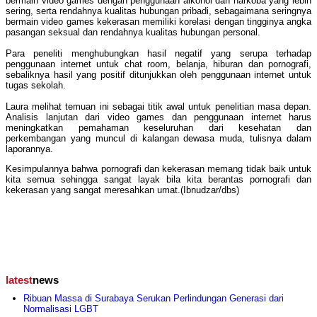
bermain video games dengan penggunaan alkohol dan narkoba yang lebih
sering, serta rendahnya kualitas hubungan pribadi, sebagaimana seringnya
bermain video games kekerasan memiliki korelasi dengan tingginya angka
pasangan seksual dan rendahnya kualitas hubungan personal.
Para peneliti menghubungkan hasil negatif yang serupa terhadap
penggunaan internet untuk chat room, belanja, hiburan dan pornografi,
sebaliknya hasil yang positif ditunjukkan oleh penggunaan internet untuk
tugas sekolah.
Laura melihat temuan ini sebagai titik awal untuk penelitian masa depan.
Analisis lanjutan dari video games dan penggunaan internet harus
meningkatkan pemahaman keseluruhan dari kesehatan dan
perkembangan yang muncul di kalangan dewasa muda, tulisnya dalam
laporannya.
Kesimpulannya bahwa pornografi dan kekerasan memang tidak baik untuk
kita semua sehingga sangat layak bila kita berantas pornografi dan
kekerasan yang sangat meresahkan umat.(Ibnudzar/dbs)
latest
news
Ribuan Massa di Surabaya Serukan Perlindungan Generasi dari
Normalisasi LGBT