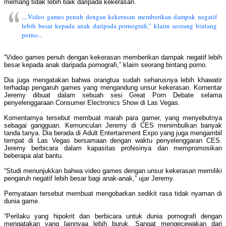
memang tidak lebih baik daripada kekerasan.
....Video games penuh dengan kekerasan memberikan dampak negatif
lebih besar kepada anak daripada pornografi,” klaim seorang bintang
porno...
“Video games penuh dengan kekerasan memberikan dampak negatif lebih
besar kepada anak daripada pornografi,” klaim seorang bintang porno.
Dia juga mengatakan bahwa orangtua sudah seharusnya lebih khawatir
terhadap pengaruh games yang mengandung unsur kekerasan. Komentar
Jeremy dibuat dalam sebuah sesi Great Porn Debate selama
penyelenggaraan Consumer Electronics Show di Las Vegas.
Komentarnya tersebut membuat marah para gamer, yang menyebutnya
sebagai gangguan. Kemunculan Jeremy di CES menimbulkan banyak
tanda tanya. Dia berada di Adult Entertainment Expo yang juga mengambil
tempat di Las Vegas bersamaan dengan waktu penyelenggaran CES.
Jeremy berbicara dalam kapasitas profesinya dan mempromosikan
beberapa alat bantu.
“Studi menunjukkan bahwa video games dengan unsur kekerasan memiliki
pengaruh negatif lebih besar bagi anak-anak,” ujar Jeremy.
Pernyataan tersebut membuat mengobarkan sedikit rasa tidak nyaman di
dunia game.
“Perilaku yang hipokrit dan berbicara untuk dunia pornografi dengan
mengatakan yang lainnyaa lebih buruk. Sangat mengecewakan dari