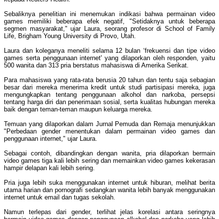
Sebaliknya penelitian ini menemukan indikasi bahwa permainan video
games memiliki beberapa efek negatif, "Setidaknya untuk beberapa
segmen masyarakat," ujar Laura, seorang profesor di School of Family
Life, Brigham Young University di Provo, Utah.
Laura dan koleganya meneliti selama 12 bulan ‘frekuensi dan tipe video
games serta penggunaan internet' yang dilaporkan oleh responden, yaitu
500 wanita dan 313 pria berstatus mahasiswa di Amerika Serikat.
Para mahasiswa yang rata-rata berusia 20 tahun dan tentu saja sebagian
besar dari mereka menerima kredit untuk studi partisipasi mereka, juga
mengungkapkan tentang penggunaan alkohol dan narkoba, persepsi
tentang harga diri dan penerimaan sosial, serta kualitas hubungan mereka
baik dengan teman-teman maupun keluarga mereka.
Temuan yang dilaporkan dalam Jurnal Pemuda dan Remaja menunjukkan
"Perbedaan gender menentukan dalam permainan video games dan
penggunaan internet," ujar Laura.
Sebagai contoh, dibandingkan dengan wanita, pria dilaporkan bermain
video games tiga kali lebih sering dan memainkan video games kekerasan
hampir delapan kali lebih sering.
Pria juga lebih suka menggunakan internet untuk hiburan, melihat berita
utama harian dan pornografi sedangkan wanita lebih banyak menggunakan
internet untuk email dan tugas sekolah.
Namun terlepas dari gender, terlihat jelas korelasi antara seringnya