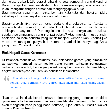
dan jelas. Berbalik 180 derajat dibanding soal pornografi yang dikenal di
Barat. Jangankan soal wajah dan tubuh, sampai-sampai, soal suara pun
Islam mengatur dengan cermat dan menganggapnya aurat.
Bagi mereka yang masih suka bermain kata-kata dan bersilat lidah,
sebaiknya kita menanyakan dengan hati nurani.
Bagaimanakah jika semua yang sedang dia bela-bela itu (terutama
pornografi dan pornoaksi) itu bila kelak terjadi dan merusak sendi
kehidupan masyarakat? Dan bagaimana bila anak-ananya atau saudara-
saudara perempuannya yang menjadi pelaku? Atau, mungkin, justru anak-
anak dan saudara-saudara yang kelak menjadi korban? Nah, kecuali jika
mereka memang tak punya hati. Karena itu, artikel ini, hanya bagi Anda
yang masih ?memiliki hati?.
Efek Negatif Game Kekerasan
Di kalangan mahasiswa, frekuensi dan jenis video games yang dimainkan
tampaknya memperlihatkan resiko yang pararel terhadap penggunaan
narkoba dan alkohol, hubungan pribadi yang bermasalah, dan rendahnya
tingkat kepercayaan diri, sebuah penelitian melaporkan.
...Memainkan video game kekerasan menjadikan kepercayaan diri yang
rendah atau bermain video games akan mengarah pada penggunaan
narkoba...
"Namun hal ini tidak berarti bahwa setiap orang yang memainkan video
game memiliki kepercayaan diri yang rendah atau bermain video games
akan mengarah pada penggunaan narkoba," ujar Laura M. Padilla-Walker
kepada Reuters Health.