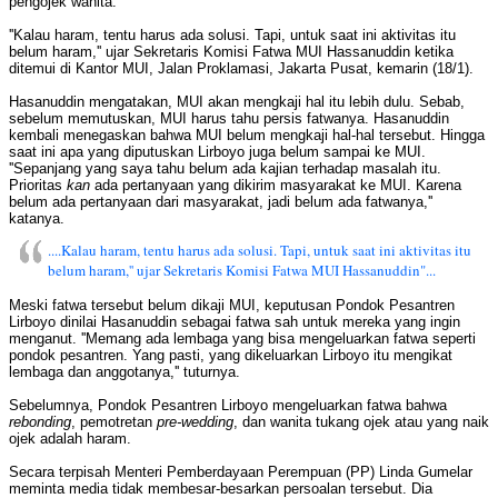
pengojek wanita.
''Kalau haram, tentu harus ada solusi. Tapi, untuk saat ini aktivitas itu
belum haram,'' ujar Sekretaris Komisi Fatwa MUI Hassanuddin ketika
ditemui di Kantor MUI, Jalan Proklamasi, Jakarta Pusat, kemarin (18/1).
Hasanuddin mengatakan, MUI akan mengkaji hal itu lebih dulu. Sebab,
sebelum memutuskan, MUI harus tahu persis fatwanya. Hasanuddin
kembali menegaskan bahwa MUI belum mengkaji hal-hal tersebut. Hingga
saat ini apa yang diputuskan Lirboyo juga belum sampai ke MUI.
''Sepanjang yang saya tahu belum ada kajian terhadap masalah itu.
Prioritas
kan
ada pertanyaan yang dikirim masyarakat ke MUI. Karena
belum ada pertanyaan dari masyarakat, jadi belum ada fatwanya,''
katanya.
....Kalau haram, tentu harus ada solusi. Tapi, untuk saat ini aktivitas itu
belum haram,'' ujar Sekretaris Komisi Fatwa MUI Hassanuddin"...
Meski fatwa tersebut belum dikaji MUI, keputusan Pondok Pesantren
Lirboyo dinilai Hasanuddin sebagai fatwa sah untuk mereka yang ingin
menganut. ''Memang ada lembaga yang bisa mengeluarkan fatwa seperti
pondok pesantren. Yang pasti, yang dikeluarkan Lirboyo itu mengikat
lembaga dan anggotanya,'' tuturnya.
Sebelumnya, Pondok Pesantren Lirboyo mengeluarkan fatwa bahwa
rebonding
, pemotretan
pre-wedding
, dan wanita tukang ojek atau yang naik
ojek adalah haram.
Secara terpisah Menteri Pemberdayaan Perempuan (PP) Linda Gumelar
meminta media tidak membesar-besarkan persoalan tersebut. Dia