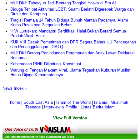
MUI DKI: Tabayyun Jadi Benteng Tangkal Hoaks di Era AI
Diduga Terlibat Aktivitas LGBT, Suami Beristri Digerebek Warga dan
Diusir dari Kampung
Tragis! Remaja 14 Tahun Diduga Bunuh Mantan Pacarnya, Alarm
Keras Rusaknya Pergaulan Bebas
IHW Luruskan: Mandatori Sertifikasi Halal Bukan Berarti Semua
Produk Wajib Halal
KUII VIII Desak Pemerintah dan DPR Segera Bahas UU Pencegahan
dan Penanggulangan LGBTQ
MUI DKI Dorong Perlindungan Perempuan dan Anak Lewat Deklarasi
Bersama
Keberadaan PIHK Dilindungi Konstitusi
Warung di Tengah Makam Viral, Ulama Tegaskan Kuburan Muslim
Harus Dijaga Kehormatannya
News Index »
home
|
South East Asia
|
Islam of The World
|
Islamia
|
Muslimah
|
Teenage
|
Interview & Profile
|
Lintas Berita Islam
View Full Version