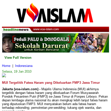
View Full Version
Home
|
Indonesiana
Selasa, 19 Jan 2010
MUI Tergelitik Fatwa Haram yang Dikeluarkan FMP3 Jawa Timur
Jakarta (voa-islam.com) -
Majelis Ulama Indonesia (MUI) akhirnya
tergelitik dengan fatwa haram yang dikeluarkan Forum Musyawarah
Pondok Pesantren Putri (FMP3) se-Jawa Timur di Ponpes Lirboyo. Pekan
depan lembaga ulama nasional itu akan mengkaji lebih lanjut fatwa haram
yang diputuskan FMP3. MUI menyatakan belum ada fatwa haram
terhadap
rebonding
, pemotretan
pre-wedding
, tukang ojek wanita, dan