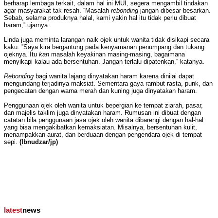
berharap lembaga terkait, dalam hal ini MUI, segera mengambil tindakan
agar masyarakat tak resah. ''Masalah
rebonding
jangan dibesar-besarkan.
Sebab, selama produknya halal, kami yakin hal itu tidak perlu dibuat
haram,'' ujarnya.
Linda juga meminta larangan naik ojek untuk wanita tidak disikapi secara
kaku. ''Saya kira bergantung pada kenyamanan penumpang dan tukang
ojeknya. Itu
kan
masalah keyakinan masing-masing, bagaimana
menyikapi kalau ada bersentuhan. Jangan terlalu dipatenkan,'' katanya.
Rebonding
bagi wanita lajang dinyatakan haram karena dinilai dapat
mengundang terjadinya maksiat. Sementara gaya rambut rasta, punk, dan
pengecatan dengan warna merah dan kuning juga dinyatakan haram.
Penggunaan ojek oleh wanita untuk bepergian ke tempat ziarah, pasar,
dan majelis taklim juga dinyatakan haram. Rumusan ini dibuat dengan
catatan bila penggunaan jasa ojek oleh wanita dibarengi dengan hal-hal
yang bisa mengakibatkan kemaksiatan. Misalnya, bersentuhan kulit,
menampakkan aurat, dan berduaan dengan pengendara ojek di tempat
sepi.
(Ibnudzar/jp)
latest
news