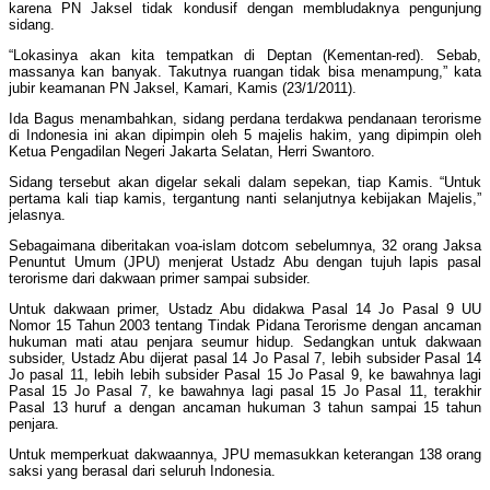
karena PN Jaksel tidak kondusif dengan membludaknya pengunjung
sidang.
“Lokasinya akan kita tempatkan di Deptan (Kementan-red). Sebab,
massanya kan banyak. Takutnya ruangan tidak bisa menampung,” kata
jubir keamanan PN Jaksel, Kamari, Kamis (23/1/2011).
Ida Bagus menambahkan, sidang perdana terdakwa pendanaan terorisme
di Indonesia ini akan dipimpin oleh 5 majelis hakim, yang dipimpin oleh
Ketua Pengadilan Negeri Jakarta Selatan, Herri Swantoro.
Sidang tersebut akan digelar sekali dalam sepekan, tiap Kamis. “Untuk
pertama kali tiap kamis, tergantung nanti selanjutnya kebijakan Majelis,”
jelasnya.
Sebagaimana diberitakan voa-islam dotcom sebelumnya, 32 orang Jaksa
Penuntut Umum (JPU) menjerat Ustadz Abu dengan tujuh lapis pasal
terorisme dari dakwaan primer sampai subsider.
Untuk dakwaan primer, Ustadz Abu didakwa Pasal 14 Jo Pasal 9 UU
Nomor 15 Tahun 2003 tentang Tindak Pidana Terorisme dengan ancaman
hukuman mati atau penjara seumur hidup. Sedangkan untuk dakwaan
subsider, Ustadz Abu dijerat pasal 14 Jo Pasal 7, lebih subsider Pasal 14
Jo pasal 11, lebih lebih subsider Pasal 15 Jo Pasal 9, ke bawahnya lagi
Pasal 15 Jo Pasal 7, ke bawahnya lagi pasal 15 Jo Pasal 11, terakhir
Pasal 13 huruf a dengan ancaman hukuman 3 tahun sampai 15 tahun
penjara.
Untuk memperkuat dakwaannya, JPU memasukkan keterangan 138 orang
saksi yang berasal dari seluruh Indonesia.