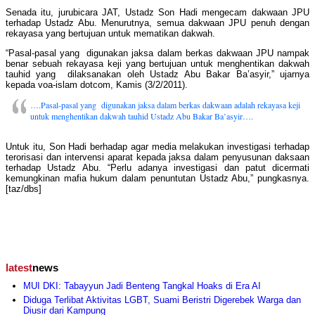
Senada itu, jurubicara JAT, Ustadz Son Hadi mengecam dakwaan JPU
terhadap Ustadz Abu. Menurutnya, semua dakwaan JPU penuh dengan
rekayasa yang bertujuan untuk mematikan dakwah.
“Pasal-pasal yang digunakan jaksa dalam berkas dakwaan JPU nampak
benar sebuah rekayasa keji yang bertujuan untuk menghentikan dakwah
tauhid yang dilaksanakan oleh Ustadz Abu Bakar Ba’asyir,” ujarnya
kepada voa-islam dotcom, Kamis (3/2/2011).
….Pasal-pasal yang digunakan jaksa dalam berkas dakwaan adalah rekayasa keji
untuk menghentikan dakwah tauhid Ustadz Abu Bakar Ba’asyir….
Untuk itu, Son Hadi berhadap agar media melakukan investigasi terhadap
terorisasi dan intervensi aparat kepada jaksa dalam penyusunan daksaan
terhadap Ustadz Abu. “Perlu adanya investigasi dan patut dicermati
kemungkinan mafia hukum dalam penuntutan Ustadz Abu,” pungkasnya.
[taz/dbs]
latest
news
MUI DKI: Tabayyun Jadi Benteng Tangkal Hoaks di Era AI
Diduga Terlibat Aktivitas LGBT, Suami Beristri Digerebek Warga dan
Diusir dari Kampung