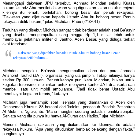
Menanggapi dakwaan JPU tersebut, Achmad Michdan selaku Kuasa
hukum Ustadz Abu menilai dakwaan yang digunakan jaksa untuk menjerat
kliennya itu lemah, berlebihan, bohong besar dan penuh rekayasa.
“Dakwaan yang dijatuhkan kepada Ustadz Abu itu bohong besar. Penuh
rekayasa delik hukum,” jelas Michdan, Rabu (2/1/2011).
Tuduhan yang disebut Michdan sangat tidak berdasar adalah soal Ba’asyir
yang disebut mengumpulkan uang hingga Rp 1,1 miliar lebih untuk
membiayai pelatihan militer di Jantho, Aceh Besar, yang diduga terkait
aksi terorisme.
….Dakwaan yang dijatuhkan kepada Ustadz Abu itu bohong besar. Penuh
rekayasa delik hukum….
Michdan mengakui Ba’asyir mengumpulkan dana dari para Jamaah
Anshorut Tauhid (JAT), organisasi yang dia pimpin. Tetapi nilainya hanya
sekitar Rp 300 juta-an. Peruntukannya pun, kata Michdan, bukan untuk
kegiatan terorisme, melainkan untuk menyewa kantor JAT di Jakarta dan
membeli satu unit mobil ambulance. “Jadi tidak benar Ustadz Abu
membiayai kegiatan teroris,” katanya.
Michdan juga menampik soal senjata yang diamankan di Aceh oleh
Detasemen Khusus 88 berasal dari ‘koleksi’ pengasuh Pondok Pesantren
Al Mukmin, Ngruki, itu. “Mana mungkin seorang ustadz memiliki senjata.
Senjata yang dia punya itu hanya Al-Quran dan Hadits,” ujar Michdan.
Menurut Michdan, dakwaan yang dialamatkan ke kliennya itu adalah
rekayasa hukum. “Apa yang dituduhkan bertolak belakang dengan fakta,”
pungkasnya.