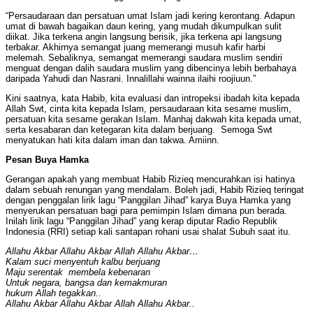
“Persaudaraan dan persatuan umat Islam jadi kering kerontang. Adapun
umat di bawah bagaikan daun kering, yang mudah dikumpulkan sulit
diikat. Jika terkena angin langsung berisik, jika terkena api langsung
terbakar. Akhirnya semangat juang memerangi musuh kafir harbi
melemah. Sebaliknya, semangat memerangi saudara muslim sendiri
menguat dengan dalih saudara muslim yang dibencinya lebih berbahaya
daripada Yahudi dan Nasrani. Innalillahi wainna ilaihi roojiuun.”
Kini saatnya, kata Habib, kita evaluasi dan intropeksi ibadah kita kepada
Allah Swt, cinta kita kepada Islam, persaudaraan kita sesame muslim,
persatuan kita sesame gerakan Islam. Manhaj dakwah kita kepada umat,
serta kesabaran dan ketegaran kita dalam berjuang. Semoga Swt
menyatukan hati kita dalam iman dan takwa. Amiinn.
Pesan Buya Hamka
Gerangan apakah yang membuat Habib Rizieq mencurahkan isi hatinya
dalam sebuah renungan yang mendalam. Boleh jadi, Habib Rizieq teringat
dengan penggalan lirik lagu “Panggilan Jihad” karya Buya Hamka yang
menyerukan persatuan bagi para pemimpin Islam dimana pun berada.
Inilah lirik lagu “Panggilan Jihad” yang kerap diputar Radio Republik
Indonesia (RRI) setiap kali santapan rohani usai shalat Subuh saat itu.
Allahu Akbar Allahu Akbar Allah Allahu Akbar…
Kalam suci menyentuh kalbu berjuang
Maju serentak membela kebenaran
Untuk negara, bangsa dan kemakmuran
hukum Allah tegakkan..
Allahu Akbar Allahu Akbar Allah Allahu Akbar..