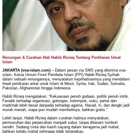
Renungan & Curahan Hati Habib Rizieq Tentang Pertikaian Umat
Islam
JAKARTA (voa-islam.com) –
Dalam pesan via SMS yang diterima
voa-
islam
, Ketua Umum Front Pembela Islam (FPI) Habib Rizieq Syihab
dalam sebuah renungannya, menyatakan keprihatinannya yang mendalam
ihwal pertikaian antar umat Islam di Mesir, Syiria, Irak, Sudan, Somalia,
Pakistan, Afghanistan hingga Indonesia.
Habib Rizieq mengatakan: “Kekuasaan penuh godaan, politik penuh intrik.
Fanatik terhadap organisasi, golongan, kelompok, suku, partai dan
madzhab lebih besar daripada terhadap agama. Hasad, iri, dan dengki jadi
murah meriah, siapa pun mudah membelinya, bahkan gratis.”
Lebih lanjut, Habib Rizieq dalam curahan hatinya menyatakan,
permusuhan dan perpecahan menjadi subur, tanpa ditanam tumbuh
sendiri. Sedang cinta dan kasih sayang dalam beragama jadi mahal,
bahkan terlalu mahal sehingga tidak terjangkau.