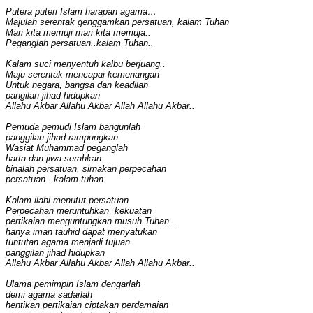
Putera puteri Islam harapan agama…
Majulah serentak genggamkan persatuan, kalam Tuhan
Mari kita memuji mari kita memuja..
Peganglah persatuan..kalam Tuhan..
Kalam suci menyentuh kalbu berjuang..
Maju serentak mencapai kemenangan
Untuk negara, bangsa dan keadilan
pangilan jihad hidupkan
Allahu Akbar Allahu Akbar Allah Allahu Akbar..
Pemuda pemudi Islam bangunlah
panggilan jihad rampungkan
Wasiat Muhammad peganglah
harta dan jiwa serahkan
binalah persatuan, sirnakan perpecahan
persatuan ..kalam tuhan
Kalam ilahi menutut persatuan
Perpecahan meruntuhkan kekuatan
pertikaian menguntungkan musuh Tuhan ..
hanya iman tauhid dapat menyatukan
tuntutan agama menjadi tujuan
panggilan jihad hidupkan
Allahu Akbar Allahu Akbar Allah Allahu Akbar..
Ulama pemimpin Islam dengarlah
demi agama sadarlah
hentikan pertikaian ciptakan perdamaian