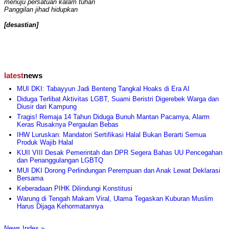
menuju persatuan kalam tuhan
Panggilan jihad hidupkan
[desastian]
latest
news
MUI DKI: Tabayyun Jadi Benteng Tangkal Hoaks di Era AI
Diduga Terlibat Aktivitas LGBT, Suami Beristri Digerebek Warga dan
Diusir dari Kampung
Tragis! Remaja 14 Tahun Diduga Bunuh Mantan Pacarnya, Alarm
Keras Rusaknya Pergaulan Bebas
IHW Luruskan: Mandatori Sertifikasi Halal Bukan Berarti Semua
Produk Wajib Halal
KUII VIII Desak Pemerintah dan DPR Segera Bahas UU Pencegahan
dan Penanggulangan LGBTQ
MUI DKI Dorong Perlindungan Perempuan dan Anak Lewat Deklarasi
Bersama
Keberadaan PIHK Dilindungi Konstitusi
Warung di Tengah Makam Viral, Ulama Tegaskan Kuburan Muslim
Harus Dijaga Kehormatannya
News Index »