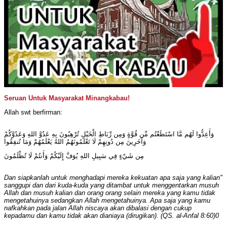
Seruan Untuk Masyarakat Minangkabau!
:Allah swt berfirman
وَأَعِدُّوا لَهُم مَّا اسْتَطَعْتُم مِّن قُوَّةٍ وَمِن رِّبَاطِ الْخَيْلِ تُرْهِبُونَ بِهِ عَدُوَّ اللهِ وَعَدُوَّكُمْ
وَآخَرِينَ مِن دُونِهِمْ لَا تَعْلَمُونَهُمُ اللهُ يَعْلَمُهُمْ وَمَا تُنفِقُوا
مِن شَيْءٍ فِي سَبِيلِ اللهِ يُوَفَّ إِلَيْكُمْ وَأَنتُمْ لَا تُظْلَمُونَ
"Dan siapkanlah untuk menghadapi mereka kekuatan apa saja yang kalian
sanggupi dan dari kuda-kuda yang ditambat untuk menggentarkan musuh
Allah dan musuh kalian dan orang orang selain mereka yang kamu tidak
mengetahuinya sedangkan Allah mengetahuinya. Apa saja yang kamu
nafkahkan pada jalan Allah niscaya akan dibalasi dengan cukup
kepadamu dan kamu tidak akan dianiaya (dirugikan). (QS. al-Anfal 8:60)0