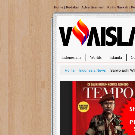
|
|
|
|
Home
Redaksi
Advertisement
Kirim Naskah
Pe
Indonesiana
Worlds
Islamia
Co
Home
|
Indonesia News
| Sarwo Edhi Wi
Bantu Naura, Balit
Tumor Pembuluh D
Hidup Naura Salsabila 
rintangan yang sangat b
berusia sepuluh bulan, b
menghadapi penyakit yan
pembuluh darah berukur