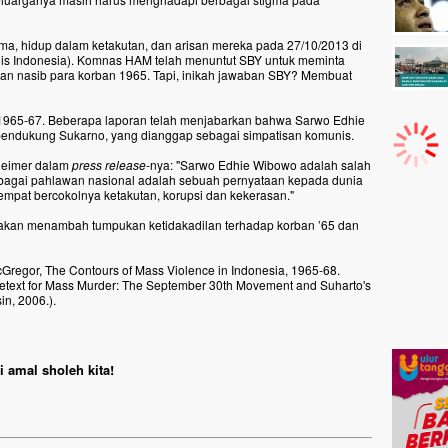
a, hidup dalam ketakutan, dan arisan mereka pada 27/10/2013 di
nis Indonesia). Komnas HAM telah menuntut SBY untuk meminta
ikan nasib para korban 1965. Tapi, inikah jawaban SBY? Membuat
965-67. Beberapa laporan telah menjabarkan bahwa Sarwo Edhie
pendukung Sukarno, yang dianggap sebagai simpatisan komunis.
heimer dalam
press release-
nya: "Sarwo Edhie Wibowo adalah salah
sebagai pahlawan nasional adalah sebuah pernyataan kepada dunia
empat bercokolnya ketakutan, korupsi dan kekerasan."
akan menambah tumpukan ketidakadilan terhadap korban ’65 dan
egor, The Contours of Mass Violence in Indonesia, 1965-68.
etext for Mass Murder: The September 30th Movement and Suharto's
in, 2006.).
 amal sholeh kita!