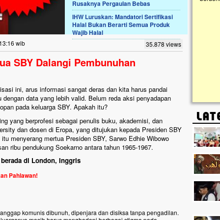
Rusaknya Pergaulan Bebas
IHW Luruskan: Mandatori Sertifikasi
Lima Tahun Mangkrak, Masjid di
Halal Bukan Berarti Semua Produk
Pelosok ini Mengenaskan. Ayo Bantu.!!
Wajib Halal
Nasib masjid di Kampung Cilumbu ini sungguh
13:16 wib
35.878 views
mengenaskan. Lima tahun mangkrak, kini nyaris
tak berbentuk masjid, dipenuhi rumput liar,
tua SBY Dalangi Pembunuhan
berlumut, dan menghitam terpapar panas dan
hujan....
sasi ini, arus informasi sangat deras dan kita harus pandai
u dengan data yang lebih valid. Belum reda aksi penyadapan
 topan pada keluarga SBY. Apakah itu?
ng yang berprofesi sebagai penulis buku, akademisi, dan
versity dan dosen di Eropa, yang ditujukan kepada Presiden SBY
n itu menyerang mertua Presiden SBY, Sarwo Edhie Wibowo
an ribu pendukung Soekarno antara tahun 1965-1967.
h berada di London, Inggris
an Pahlawan!
ianggap komunis dibunuh, dipenjara dan disiksa tanpa pengadilan.
 keluarganya masih harus menghadapi berbagai stigma pada