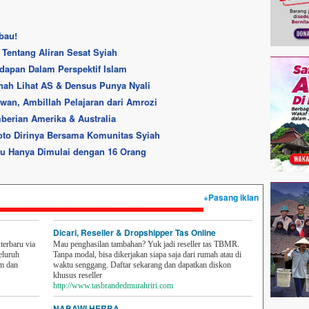
bau!
Tentang Aliran Sesat Syiah
dapan Dalam Perspektif Islam
nah Lihat AS & Densus Punya Nyali
awan, Ambillah Pelajaran dari Amrozi
berian Amerika & Australia
oto Dirinya Bersama Komunitas Syiah
tu Hanya Dimulai dengan 16 Orang
+Pasang iklan
Dicari, Reseller & Dropshipper Tas Online
erbaru via
Mau penghasilan tambahan? Yuk jadi reseller tas TBMR.
eluruh
Tanpa modal, bisa dikerjakan siapa saja dari rumah atau di
em dan
waktu senggang. Daftar sekarang dan dapatkan diskon
khusus reseller
http://www.tasbrandedmurahriri.com
NABAWI HERBA