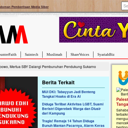
doman Pemberitaan Media Siber
unterFaith
Saintech
Muslimah
ShareVoices
SyariahBiz
bowo, Mertua SBY Dalangi Pembunuhan Pendukung Sukarno
Berita Terkait
MUI DKI: Tabayyun Jadi Benteng
Tangkal Hoaks di Era AI
a Hebat Sembuh Dari
Pales
arah
Tanga
Diduga Terlibat Aktivitas LGBT, Suami
Beristri Digerebek Warga dan Diusir
dipenuhi dengan
Sahaba
dari Kampung
erat. Meskipun baru
terbaik
ayi yang imut ini harus
mengua
Tragis! Remaja 14 Tahun Diduga
g dahsyat, yaitu tumor
mencek
Bunuh Mantan Pacarnya, Alarm Keras
an...
berdona