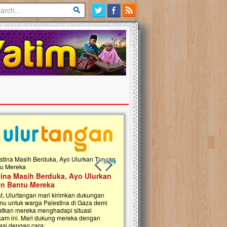
Previous slide
Next slide
tina Masih Berduka, Ayo Ulurkan
Open Donasi Wakaf Pembangu
n Bantu Mereka
Rumah Qur'an & TK Islam Terp
t, Ulurtangan mari kirimkan dukungan
Najjah di Jonggol
mu untuk warga Palestina di Gaza demi
tkan mereka menghadapi situasi
Saat ini, Ulurtangan bersama Yayasan 
am ini. Mari dukung mereka dengan
Najjahtul Islam Jonggol sedang merintis
si dengan cara:...
pembangunan Rumah Qur’an dan Tama