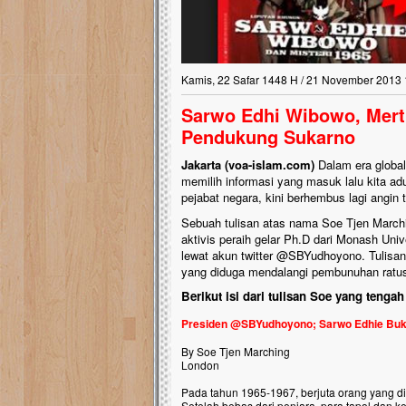
Kamis, 22 Safar 1448 H / 21 November 2013 
Sarwo Edhi Wibowo, Mer
Pendukung Sukarno
Jakarta (voa-islam.com)
Dalam era globali
memilih informasi yang masuk lalu kita ad
pejabat negara, kini berhembus lagi angin
Sebuah tulisan atas nama Soe Tjen Marchi
aktivis peraih gelar Ph.D dari Monash Uni
lewat akun twitter @SBYudhoyono. Tulisa
yang diduga mendalangi pembunuhan ratus
Berikut isi dari tulisan Soe yang tenga
Presiden @SBYudhoyono; Sarwo Edhie Buk
By Soe Tjen Marching
London
Pada tahun 1965-1967, berjuta orang yang d
Setelah bebas dari penjara, para tapol dan