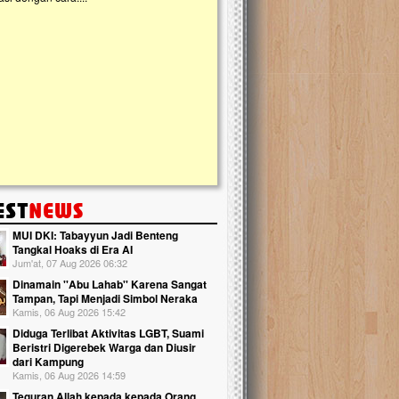
kanak Islam Terpadu (TKIT) An Najjah d
Gedung Majelis Taklim di Jonggol,...
MUI DKI: Tabayyun Jadi Benteng
Tangkal Hoaks di Era AI
Jum'at, 07 Aug 2026 06:32
Dinamain ''Abu Lahab'' Karena Sangat
Tampan, Tapi Menjadi Simbol Neraka
Kamis, 06 Aug 2026 15:42
Diduga Terlibat Aktivitas LGBT, Suami
Beristri Digerebek Warga dan Diusir
dari Kampung
Kamis, 06 Aug 2026 14:59
Teguran Allah kepada kepada Orang