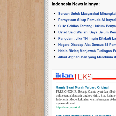
Indonesia News lainnya:
Seruan Untuk Masyarakat Minangka
Pernyataan Sikap Pemuda Al Irsyad 
CIIA: Sekilas Tentang Hukum Penya
Ustad Said:Wallahi,Saya Belum Per
Pangdam: Jika TNI Ingin Ditakuti L
Negara Disadap Alat Densus 88 Pem
Habib Rizieq Menjawab Tudingan F
Jihad Afghanistan yang Mendunia i
Gamis Syari Murah Terbaru Original
FREE ONGKIR. Belanja Gamis syari dan jilbab t
online tanpa khawatir ongkos kirim. Siap kirim s
Indonesia. Model kekinian, warna beragam. Ad
nyaman dipakai.
http://beautysyari.id
Cari Obat Herbal Murah & Berkualitas?