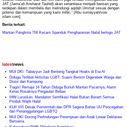
JAT (Jama’ah Ansharut Tauhid) akan senantiasa menjadi barisan yang
terdepan dalam membela dan melindungi aqidah Ummat sesuai dengan
potensi dan kemampuan yang kami miliki.” [Abu sumayyah/voa-
islam.com]
Berita terkait:
Mantan Panglima TNI Kecam Spanduk Pengharaman Natal berlogo JAT
latest
news
MUI DKI: Tabayyun Jadi Benteng Tangkal Hoaks di Era AI
Diduga Terlibat Aktivitas LGBT, Suami Beristri Digerebek Warga dan
Diusir dari Kampung
Tragis! Remaja 14 Tahun Diduga Bunuh Mantan Pacarnya, Alarm
Keras Rusaknya Pergaulan Bebas
IHW Luruskan: Mandatori Sertifikasi Halal Bukan Berarti Semua
Produk Wajib Halal
KUII VIII Desak Pemerintah dan DPR Segera Bahas UU Pencegahan
dan Penanggulangan LGBTQ
MUI DKI Dorong Perlindungan Perempuan dan Anak Lewat Deklarasi
Bersama
Keberadaan PIHK Dilindungi Konstitusi