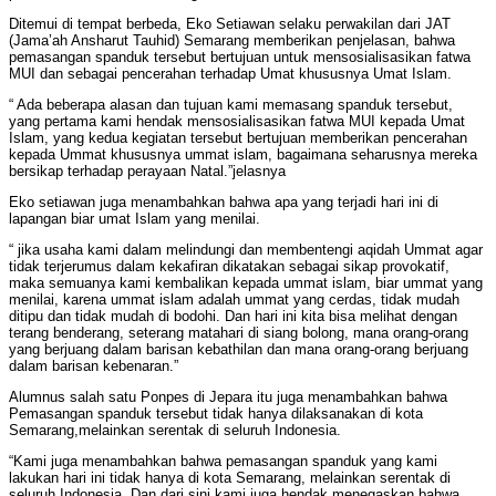
Ditemui di tempat berbeda, Eko Setiawan selaku perwakilan dari JAT
(Jama’ah Ansharut Tauhid) Semarang memberikan penjelasan, bahwa
pemasangan spanduk tersebut bertujuan untuk mensosialisasikan fatwa
MUI dan sebagai pencerahan terhadap Umat khususnya Umat Islam.
“ Ada beberapa alasan dan tujuan kami memasang spanduk tersebut,
yang pertama kami hendak mensosialisasikan fatwa MUI kepada Umat
Islam, yang kedua kegiatan tersebut bertujuan memberikan pencerahan
kepada Ummat khususnya ummat islam, bagaimana seharusnya mereka
bersikap terhadap perayaan Natal.”jelasnya
Eko setiawan juga menambahkan bahwa apa yang terjadi hari ini di
lapangan biar umat Islam yang menilai.
“ jika usaha kami dalam melindungi dan membentengi aqidah Ummat agar
tidak terjerumus dalam kekafiran dikatakan sebagai sikap provokatif,
maka semuanya kami kembalikan kepada ummat islam, biar ummat yang
menilai, karena ummat islam adalah ummat yang cerdas, tidak mudah
ditipu dan tidak mudah di bodohi. Dan hari ini kita bisa melihat dengan
terang benderang, seterang matahari di siang bolong, mana orang-orang
yang berjuang dalam barisan kebathilan dan mana orang-orang berjuang
dalam barisan kebenaran.”
Alumnus salah satu Ponpes di Jepara itu juga menambahkan bahwa
Pemasangan spanduk tersebut tidak hanya dilaksanakan di kota
Semarang,melainkan serentak di seluruh Indonesia.
“Kami juga menambahkan bahwa pemasangan spanduk yang kami
lakukan hari ini tidak hanya di kota Semarang, melainkan serentak di
seluruh Indonesia. Dan dari sini kami juga hendak menegaskan bahwa