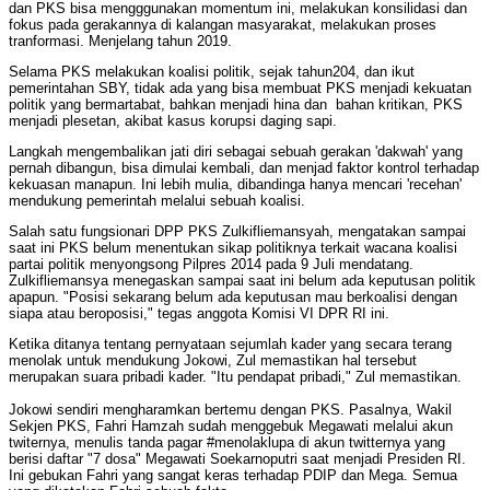
dan PKS bisa mengggunakan momentum ini, melakukan konsilidasi dan
fokus pada gerakannya di kalangan masyarakat, melakukan proses
tranformasi. Menjelang tahun 2019.
Selama PKS melakukan koalisi politik, sejak tahun204, dan ikut
pemerintahan SBY, tidak ada yang bisa membuat PKS menjadi kekuatan
politik yang bermartabat, bahkan menjadi hina dan bahan kritikan, PKS
menjadi plesetan, akibat kasus korupsi daging sapi.
Langkah mengembalikan jati diri sebagai sebuah gerakan 'dakwah' yang
pernah dibangun, bisa dimulai kembali, dan menjad faktor kontrol terhadap
kekuasan manapun. Ini lebih mulia, dibandinga hanya mencari 'recehan'
mendukung pemerintah melalui sebuah koalisi.
Salah satu fungsionari DPP PKS Zulkifliemansyah, mengatakan sampai
saat ini PKS belum menentukan sikap politiknya terkait wacana koalisi
partai politik menyongsong Pilpres 2014 pada 9 Juli mendatang.
Zulkifliemansya menegaskan sampai saat ini belum ada keputusan politik
apapun. "Posisi sekarang belum ada keputusan mau berkoalisi dengan
siapa atau beroposisi," tegas anggota Komisi VI DPR RI ini.
Ketika ditanya tentang pernyataan sejumlah kader yang secara terang
menolak untuk mendukung Jokowi, Zul memastikan hal tersebut
merupakan suara pribadi kader. "Itu pendapat pribadi," Zul memastikan.
Jokowi sendiri mengharamkan bertemu dengan PKS. Pasalnya, Wakil
Sekjen PKS, Fahri Hamzah sudah menggebuk Megawati melalui akun
twiternya, menulis tanda pagar #menolaklupa di akun twitternya yang
berisi daftar "7 dosa" Megawati Soekarnoputri saat menjadi Presiden RI.
Ini gebukan Fahri yang sangat keras terhadap PDIP dan Mega. Semua