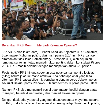
Beranikah PKS Memilih Menjadi Kekuatan Oposisi?
JAKARTA (voa-islam.com) - Partai Keadilan Sejahtera (PKS) selamat,
tidak masuk 'kuburan' politik, dari hasil pemilu 2014 ini. PKS banyak
diramalkan tidak lolos Parliamentary Threshold (PT) oleh sejumlah
lembaga survei ini, tetap menjadi faktor penting dalam konstalasi Pilpres
2014. PKS masih selamat dengan mendapatkan suara 6,9 persen.
Posisi politik PKS hingga sepekan usai pelaksanaan pemilu legislatif
(pileg) belum jelas ke mana arahnya. Ada beberapa opsi yang bisa
ditempuh PKS pasca-pileg ini, bergabung dengan poros Jokowi, poros
Aburizal Bakrie, poros Prabowo Subianto termasuk poros parpol Islam.
Namun, PKS bisa mengambil posisi tidak masuk koalisi dengan partai
manapun, berada diluar koalisi, dan menjadi kekuatan oposisi.
Dengan tidak adanya partai yang mendapatkan suara mayoritas secara
mutlak, maka lima tahun ke depan akan menghadapi 'hiruk pikuk' politik,