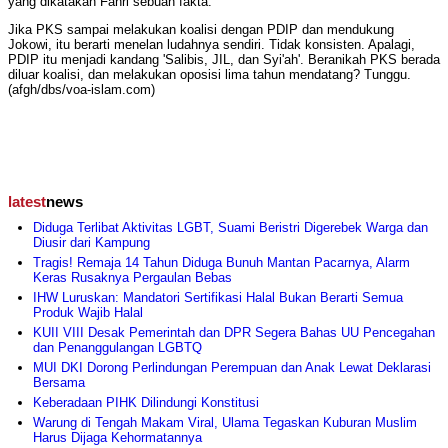
yang dikatakan Fahri sebuah fakta.
Jika PKS sampai melakukan koalisi dengan PDIP dan mendukung
Jokowi, itu berarti menelan ludahnya sendiri. Tidak konsisten. Apalagi,
PDIP itu menjadi kandang 'Salibis, JIL, dan Syi'ah'. Beranikah PKS berada
diluar koalisi, dan melakukan oposisi lima tahun mendatang? Tunggu.
(afgh/dbs/voa-islam.com)
latest
news
Diduga Terlibat Aktivitas LGBT, Suami Beristri Digerebek Warga dan
Diusir dari Kampung
Tragis! Remaja 14 Tahun Diduga Bunuh Mantan Pacarnya, Alarm
Keras Rusaknya Pergaulan Bebas
IHW Luruskan: Mandatori Sertifikasi Halal Bukan Berarti Semua
Produk Wajib Halal
KUII VIII Desak Pemerintah dan DPR Segera Bahas UU Pencegahan
dan Penanggulangan LGBTQ
MUI DKI Dorong Perlindungan Perempuan dan Anak Lewat Deklarasi
Bersama
Keberadaan PIHK Dilindungi Konstitusi
Warung di Tengah Makam Viral, Ulama Tegaskan Kuburan Muslim
Harus Dijaga Kehormatannya