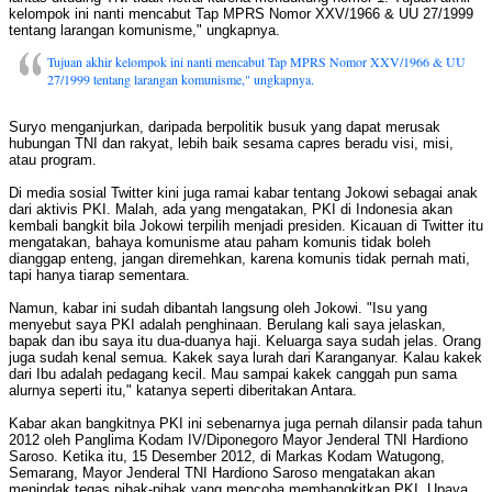
kelompok ini nanti mencabut Tap MPRS Nomor XXV/1966 & UU 27/1999
tentang larangan komunisme," ungkapnya.
Tujuan akhir kelompok ini nanti mencabut Tap MPRS Nomor XXV/1966 & UU
27/1999 tentang larangan komunisme," ungkapnya.
Suryo menganjurkan, daripada berpolitik busuk yang dapat merusak
hubungan TNI dan rakyat, lebih baik sesama capres beradu visi, misi,
atau program.
Di media sosial Twitter kini juga ramai kabar tentang Jokowi sebagai anak
dari aktivis PKI. Malah, ada yang mengatakan, PKI di Indonesia akan
kembali bangkit bila Jokowi terpilih menjadi presiden. Kicauan di Twitter itu
mengatakan, bahaya komunisme atau paham komunis tidak boleh
dianggap enteng, jangan diremehkan, karena komunis tidak pernah mati,
tapi hanya tiarap sementara.
Namun, kabar ini sudah dibantah langsung oleh Jokowi. "Isu yang
menyebut saya PKI adalah penghinaan. Berulang kali saya jelaskan,
bapak dan ibu saya itu dua-duanya haji. Keluarga saya sudah jelas. Orang
juga sudah kenal semua. Kakek saya lurah dari Karanganyar. Kalau kakek
dari Ibu adalah pedagang kecil. Mau sampai kakek canggah pun sama
alurnya seperti itu," katanya seperti diberitakan Antara.
Kabar akan bangkitnya PKI ini sebenarnya juga pernah dilansir pada tahun
2012 oleh Panglima Kodam IV/Diponegoro Mayor Jenderal TNI Hardiono
Saroso. Ketika itu, 15 Desember 2012, di Markas Kodam Watugong,
Semarang, Mayor Jenderal TNI Hardiono Saroso mengatakan akan
menindak tegas pihak-pihak yang mencoba membangkitkan PKI. Upaya