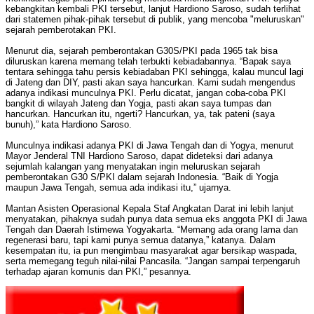
kebangkitan kembali PKI tersebut, lanjut Hardiono Saroso, sudah terlihat
dari statemen pihak-pihak tersebut di publik, yang mencoba "meluruskan"
sejarah pemberotakan PKI.
Menurut dia, sejarah pemberontakan G30S/PKI pada 1965 tak bisa
diluruskan karena memang telah terbukti kebiadabannya. “Bapak saya
tentara sehingga tahu persis kebiadaban PKI sehingga, kalau muncul lagi
di Jateng dan DIY, pasti akan saya hancurkan. Kami sudah mengendus
adanya indikasi munculnya PKI. Perlu dicatat, jangan coba-coba PKI
bangkit di wilayah Jateng dan Yogja, pasti akan saya tumpas dan
hancurkan. Hancurkan itu, ngerti? Hancurkan, ya, tak pateni (saya
bunuh),” kata Hardiono Saroso.
Munculnya indikasi adanya PKI di Jawa Tengah dan di Yogya, menurut
Mayor Jenderal TNI Hardiono Saroso, dapat dideteksi dari adanya
sejumlah kalangan yang menyatakan ingin meluruskan sejarah
pemberontakan G30 S/PKI dalam sejarah Indonesia. “Baik di Yogja
maupun Jawa Tengah, semua ada indikasi itu,” ujarnya.
Mantan Asisten Operasional Kepala Staf Angkatan Darat ini lebih lanjut
menyatakan, pihaknya sudah punya data semua eks anggota PKI di Jawa
Tengah dan Daerah Istimewa Yogyakarta. “Memang ada orang lama dan
regenerasi baru, tapi kami punya semua datanya,” katanya. Dalam
kesempatan itu, ia pun mengimbau masyarakat agar bersikap waspada,
serta memegang teguh nilai-nilai Pancasila. “Jangan sampai terpengaruh
terhadap ajaran komunis dan PKI,” pesannya.