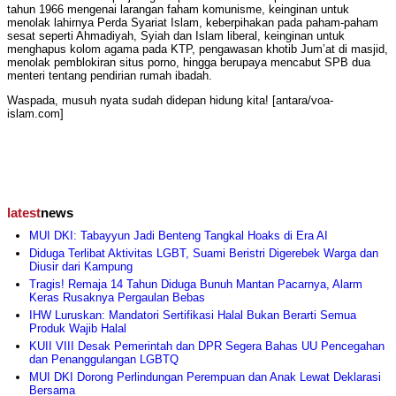
tahun 1966 mengenai larangan faham komunisme, keinginan untuk
menolak lahirnya Perda Syariat Islam, keberpihakan pada paham-paham
sesat seperti Ahmadiyah, Syiah dan Islam liberal, keinginan untuk
menghapus kolom agama pada KTP, pengawasan khotib Jum’at di masjid,
menolak pemblokiran situs porno, hingga berupaya mencabut SPB dua
menteri tentang pendirian rumah ibadah.
Waspada, musuh nyata sudah didepan hidung kita! [antara/voa-
islam.com]
latest
news
MUI DKI: Tabayyun Jadi Benteng Tangkal Hoaks di Era AI
Diduga Terlibat Aktivitas LGBT, Suami Beristri Digerebek Warga dan
Diusir dari Kampung
Tragis! Remaja 14 Tahun Diduga Bunuh Mantan Pacarnya, Alarm
Keras Rusaknya Pergaulan Bebas
IHW Luruskan: Mandatori Sertifikasi Halal Bukan Berarti Semua
Produk Wajib Halal
KUII VIII Desak Pemerintah dan DPR Segera Bahas UU Pencegahan
dan Penanggulangan LGBTQ
MUI DKI Dorong Perlindungan Perempuan dan Anak Lewat Deklarasi
Bersama