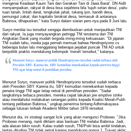
mengenai Keadaan Kaum Tani dan Gerakan Tani di Jawa Barat'. DN Aidit
menyampaikan, rakyat di desa bisa sejahtera bila 'tujuh setan desa', yaitu
tuan tanah, lintah darat, tengkulak jahat, tukang ijon, bandit desa,
pemungut zakat, dan kapitalis birokrat desa, termasuk di antaranya
Babinsa, dihapuskan," kata Suryo dalam siaran pers-nya pada 9 Juni lalu.
Suryo menilai isu tersebut sengaja diembuskan untuk menjauhkan TNI
dari rakyat. Ia juga menyayangkan petinggi TNI terutama dari TNI
Angkatan Darat yang mudah tergoda iming-iming kekuasaan. "Di jajaran
TNI sudah tahu, media juga pernah memuat bahwa Hendropriyono cs
beberapa bulan lalu menggalang beberapa pejabat puncak TNI AD untuk
berpolitik praktis mendukung kelompok 'merah' tersebut," katanya.
Menurut Suryo, manuver politik Hendropriyono tersebut sudah terbaca oleh
Presiden SBY. Karena itu, SBY kemudian menekankan kepada perwira tinggi
TNI agar tetap netral di pemilihan presiden.
Menurut Suryo, manuver politik Hendropriyono tersebut sudah terbaca
oleh Presiden SBY. Karena itu, SBY kemudian menekankan kepada
perwira tinggi TNI agar tetap netral di pemilihan presiden. "Sadar
langkahnya terbaca presiden, mereka cepat lakukan
pre emptive strike
atau mendahului melakukan serangan politis kepada Koalisi Merah-Putih
tentang pelibatan Babinsa," ungkap penerima bintang Adhimakayasa
sebagai lulusan terbaik Akademi Militer tahun 1976 tersebut.
Menurut dia, ini strategi sangat licik yang akan mengunci Probowo. "Jika
Probowo menang, nanti diklaim atas bantuan TNI melalui Babinsa. Jadi,
ada alasan bikin rusuh. Kalau sudah rusuh, TNI/Polri bisa ambil tindakan,
lantas dituding TNI tidak netral karena mendukung nomor 1. Tujuan akhir