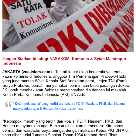
Jangan Biarkan Ideologi NASAKOM, Komunis & Syiah Memimpin
Indonesia
JAKARTA (voa-islam.com)
- Terkait kabar akan bergeraknya kembali
kaum komunis di Indonesia, anggota Tim Pemenangan Prabowo-Hatta
yang juga mantan Wakil Kepala Staf Angkatan darat, Letjen TNI (Purn)
Suryo Prabowo, pernah menyamakan permintaan kubu pasangan Jokowi-
JK untuk membekukan Babinsa mengingatkan dia dengan isi makalah
Ketua Partai Komunis Indonesia (PKI) DN Aidit.
"Kelompok 'merah' yang terdiri dari koalisi PDIP, Nasdem, PKB, dan Hanura
menyarankan agar Babinsa dibekukan sementara.
"Kelompok 'merah' yang terdiri dari koalisi PDIP, Nasdem, PKB, dan
Hanura menyarankan agar Babinsa dibekukan sementara. Kita harus
cermat dan waspada. Saya teringat dengan makalah Ketua PKI DN Aidit
yang diberi judul 'Laporan Singkat Tahun 1964 tentang Hasil Riset