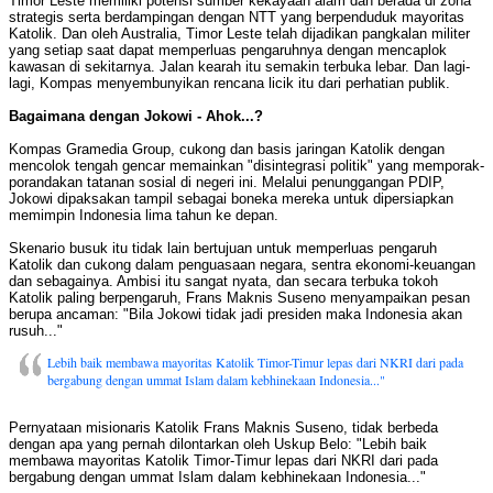
Timor Leste memiliki potensi sumber kekayaan alam dan berada di zona
strategis serta berdampingan dengan NTT yang berpenduduk mayoritas
Katolik. Dan oleh Australia, Timor Leste telah dijadikan pangkalan militer
yang setiap saat dapat memperluas pengaruhnya dengan mencaplok
kawasan di sekitarnya. Jalan kearah itu semakin terbuka lebar. Dan lagi-
lagi, Kompas menyembunyikan rencana licik itu dari perhatian publik.
Bagaimana dengan Jokowi - Ahok...?
Kompas Gramedia Group, cukong dan basis jaringan Katolik dengan
mencolok tengah gencar memainkan "disintegrasi politik" yang memporak-
porandakan tatanan sosial di negeri ini. Melalui penunggangan PDIP,
Jokowi dipaksakan tampil sebagai boneka mereka untuk dipersiapkan
memimpin Indonesia lima tahun ke depan.
Skenario busuk itu tidak lain bertujuan untuk memperluas pengaruh
Katolik dan cukong dalam penguasaan negara, sentra ekonomi-keuangan
dan sebagainya. Ambisi itu sangat nyata, dan secara terbuka tokoh
Katolik paling berpengaruh, Frans Maknis Suseno menyampaikan pesan
berupa ancaman: "Bila Jokowi tidak jadi presiden maka Indonesia akan
rusuh..."
Lebih baik membawa mayoritas Katolik Timor-Timur lepas dari NKRI dari pada
bergabung dengan ummat Islam dalam kebhinekaan Indonesia..."
Pernyataan misionaris Katolik Frans Maknis Suseno, tidak berbeda
dengan apa yang pernah dilontarkan oleh Uskup Belo: "Lebih baik
membawa mayoritas Katolik Timor-Timur lepas dari NKRI dari pada
bergabung dengan ummat Islam dalam kebhinekaan Indonesia..."