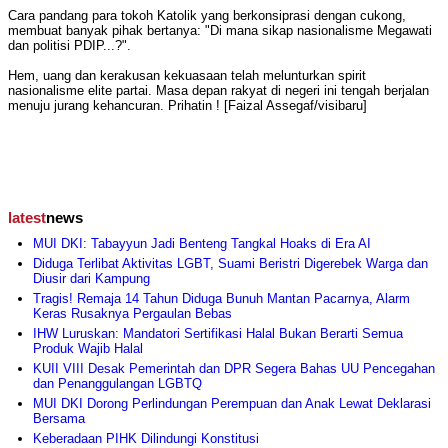
Cara pandang para tokoh Katolik yang berkonsiprasi dengan cukong,
membuat banyak pihak bertanya: "Di mana sikap nasionalisme Megawati
dan politisi PDIP...?".
Hem, uang dan kerakusan kekuasaan telah melunturkan spirit
nasionalisme elite partai. Masa depan rakyat di negeri ini tengah berjalan
menuju jurang kehancuran. Prihatin ! [Faizal Assegaf/visibaru]
latest
news
MUI DKI: Tabayyun Jadi Benteng Tangkal Hoaks di Era AI
Diduga Terlibat Aktivitas LGBT, Suami Beristri Digerebek Warga dan
Diusir dari Kampung
Tragis! Remaja 14 Tahun Diduga Bunuh Mantan Pacarnya, Alarm
Keras Rusaknya Pergaulan Bebas
IHW Luruskan: Mandatori Sertifikasi Halal Bukan Berarti Semua
Produk Wajib Halal
KUII VIII Desak Pemerintah dan DPR Segera Bahas UU Pencegahan
dan Penanggulangan LGBTQ
MUI DKI Dorong Perlindungan Perempuan dan Anak Lewat Deklarasi
Bersama
Keberadaan PIHK Dilindungi Konstitusi