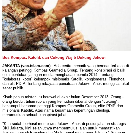
Bos Kompas: Katolik dan Cukong Wajib Dukung Jokowi
JAKARTA (voa-islam.com)
- Ada cerita menarik yang beredar terbatas di
kalangan petinggi Kompas Gramedia Group. Tentang konspirasi di balik
opini bentukan jaringan media menghadapi pemilu 2014. Tentang
"kolaborasi kotor" kelompok misionaris Katolik, konglomerasi Tionghoa
dan elit PDIP. Tentang rekayasa pencitraan Jokowi - Ahok menggilas akal
sehat publik.
Kisah penuh misteri itu berawal di akhir bulan Desember 2013. Orang -
orang berduit triliun rupiah yang kemudian dikenal dengan "cukong",
berkumpul bersama petinggi Kompas Gramedia Group, elite PDIP dan
misionaris Katolik. Atas nama kesamaan kepentingan ideologi,
merumuskan sebuah konspirasi jahat.
"Kita sudah berhasil membawa Jokowi - Ahok di posisi jabatan strategis
DKI Jakarta, kini selanjutnya mempermulus jalan untuk memastikan
Jokowi menjadi Presiden dan Ahok tampil memimpin Jakarta." Sembari