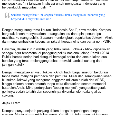
menegaskan: "Ini tahapan finalisasi untuk menguasai Indonesia yang
berpenduduk mayoritas muslim."
Sembari menegaskan: "Ini tahapan finalisasi untuk menguasai Indonesia yang
berpenduduk mayoritas muslim."
Dengan mengusung tema liputan "Indonesia Satu", crew redaksi Kompas
bergerak lincah menyebarkan serangkaian isu dan opini penuh tipu
muslihat ke ruang publik. Sasaran mendongkrak popularitas Jokowi - Ahok
dan menghembuskan kebencian rakyat kepada elite dan partai non PDIP.
Hasilnya, dalam kurun waktu yang tidak lama, Jokowi - Ahok diposisikan
sebagai figur fenomenal di panggung politik nasional jelang Pemilu 2014.
Publik hampir setiap hari disuguhi berbagai berita dari aneka lakon dua
boneka yang terus melenggang bebas mewakili ambisi cukong dan
jaringan katolik.
Dengan mengabaikan visi, Jokowi - Ahok hadir bagai sinetron berdurasi
tanpa batas menyihir pembaca dan pemirsa. Mulai dari serangkaian kisah
blusukan Jokowi yang menguras anggaran miliaran rupiah dari APBD,
hingga celoteh penuh amarah tanpa etika diperankan secara membabi-
buta oleh Ahok. Mirip pertunjukan "topeng monyet", yang setiap gerak-
geriknya sudah terlatih dan sepenuhnya dikendali oleh dalang alias
cukong.
Jejak Hitam
Kompas punya sejarah panjang dalam kongsi kepentingan dengan
cukong. Media utama milik kelompok Katolik ini, telah menjadi jaringan