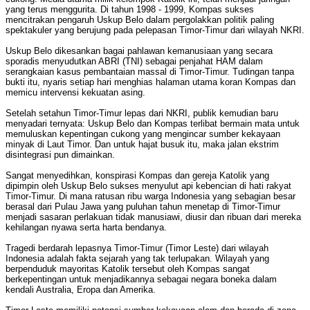
yang terus menggurita. Di tahun 1998 - 1999, Kompas sukses
mencitrakan pengaruh Uskup Belo dalam pergolakkan politik paling
spektakuler yang berujung pada pelepasan Timor-Timur dari wilayah NKRI.
Uskup Belo dikesankan bagai pahlawan kemanusiaan yang secara
sporadis menyudutkan ABRI (TNI) sebagai penjahat HAM dalam
serangkaian kasus pembantaian massal di Timor-Timur. Tudingan tanpa
bukti itu, nyaris setiap hari menghias halaman utama koran Kompas dan
memicu intervensi kekuatan asing.
Setelah setahun Timor-Timur lepas dari NKRI, publik kemudian baru
menyadari ternyata: Uskup Belo dan Kompas terlibat bermain mata untuk
memuluskan kepentingan cukong yang mengincar sumber kekayaan
minyak di Laut Timor. Dan untuk hajat busuk itu, maka jalan ekstrim
disintegrasi pun dimainkan.
Sangat menyedihkan, konspirasi Kompas dan gereja Katolik yang
dipimpin oleh Uskup Belo sukses menyulut api kebencian di hati rakyat
Timor-Timur. Di mana ratusan ribu warga Indonesia yang sebagian besar
berasal dari Pulau Jawa yang puluhan tahun menetap di Timor-Timur
menjadi sasaran perlakuan tidak manusiawi, diusir dan ribuan dari mereka
kehilangan nyawa serta harta bendanya.
Tragedi berdarah lepasnya Timor-Timur (Timor Leste) dari wilayah
Indonesia adalah fakta sejarah yang tak terlupakan. Wilayah yang
berpenduduk mayoritas Katolik tersebut oleh Kompas sangat
berkepentingan untuk menjadikannya sebagai negara boneka dalam
kendali Australia, Eropa dan Amerika.