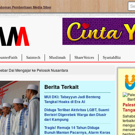
doman Pemberitaan Media Siber
unterFaith
Saintech
Muslimah
ShareVoices
SyariahBiz
Sebar Dai Mengajar ke Pelosok Nusantara
Berita Terkait
MUI DKI: Tabayyun Jadi Benteng
Tangkal Hoaks di Era AI
a Hebat Sembuh Dari
Pales
arah
Tanga
Diduga Terlibat Aktivitas LGBT, Suami
Beristri Digerebek Warga dan Diusir
dipenuhi dengan
Sahaba
dari Kampung
erat. Meskipun baru
terbaik
ayi yang imut ini harus
mengua
Tragis! Remaja 14 Tahun Diduga
g dahsyat, yaitu tumor
mencek
Bunuh Mantan Pacarnya, Alarm Keras
an...
berdona