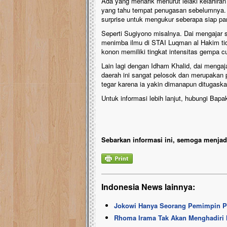
Ada yang menarik menurut lelaki kelahiran 
yang tahu tempat penugasan sebelumnya. 
surprise untuk mengukur seberapa siap pa
Seperti Sugiyono misalnya. Dai mengajar 
menimba ilmu di STAI Luqman al Hakim tid
konon memiliki tingkat intensitas gempa c
Lain lagi dengan Idham Khalid, dai mengaj
daerah ini sangat pelosok dan merupakan 
tegar karena ia yakin dimanapun dituga
Untuk informasi lebih lanjut, hubungi Ba
Sebarkan informasi ini, semoga menjadi
Indonesia News lainnya:
Jokowi Hanya Seorang Pemimpin P
Rhoma Irama Tak Akan Menghadiri