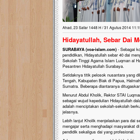
Ahad, 23 Safar 1448 H / 31 Agutus 2014 11:1
Hidayatullah, Sebar Dai 
SURABAYA (voa-islam.com)
- Sebagai k
pendidikan, Hidayatullah sebar 40 dai me
Sekolah Tinggi Agama Islam Luqman al Hak
Pesantren Hidayatullah Surabaya.
Setidaknya titik pelosok nusantara yang d
Tengah, Kabupaten Biak di Papua, Halmahe
Sumatra. Beberapa diantaranya ditugaskan
Menurut Abdul Kholik, Rektor STAI Luqman
sebagai wujud kepedulian Hidayatullah da
adalah menciptakan sekolah-sekolah berkua
jelasnya.
Lebih lanjut Kholik menjelaskan para dai 
mengajar serta menghadapi masyarakat di 
pendidik sekaligus dai yang profesional.