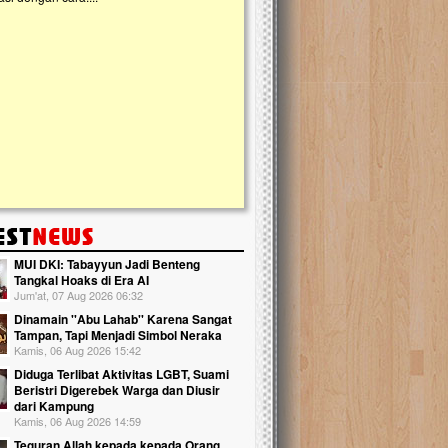
kanak Islam Terpadu (TKIT) An Najjah d
Gedung Majelis Taklim di Jonggol,...
MUI DKI: Tabayyun Jadi Benteng
Tangkal Hoaks di Era AI
Jum'at, 07 Aug 2026 06:32
Dinamain ''Abu Lahab'' Karena Sangat
Tampan, Tapi Menjadi Simbol Neraka
Kamis, 06 Aug 2026 15:42
Diduga Terlibat Aktivitas LGBT, Suami
Beristri Digerebek Warga dan Diusir
dari Kampung
Kamis, 06 Aug 2026 14:59
Teguran Allah kepada kepada Orang