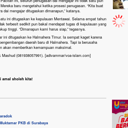
Pacitan ini, seluruh penugasan dai mengajar ini tidak satu pun
Mereka baru mengetahui ketika prosesi penugasan. “Kita buat
ra dai mengajar ditugaskan dimanapun,” katanya.
satu ini ditugaskan ke kepulauan Mentawai. Selama empat tahun
ak terbesit sedikit pun bakal mendapat tugas di kepulauan yang
ukup tinggi. “Dimanapun kami harus siap,” tegasnya.
ar ini ditugaskan ke Halmahera Timur. Ia sempat kaget karena
pengembangan daerah baru di Halmahera. Tapi ia berusaha
skan akan memberikan kemampuan maksimal.
pak Mashud (081938057991). [adivammar/voa-islam.com]
 amal sholeh kita!
aradok
 Muktamar PKB di Surabaya