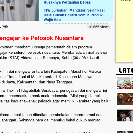
Rusaknya Pergaulan Bebas
IHW Luruskan: Mandatori Sertifikasi
Lima Tahun Mangkrak, Masjid di
Halal Bukan Berarti Semua Produk
Pelosok ini Mengenaskan. Ayo Bantu.!!
Wajib Halal
Nasib masjid di Kampung Cilumbu ini sungguh
5 wib
10.866 views
mengenaskan. Lima tahun mangkrak, kini nyaris
tak berbentuk masjid, dipenuhi rumput liar,
Mengajar ke Pelosok Nusantara
berlumut, dan menghitam terpapar panas dan
hujan....
omitmen membantu kinerja pemerintah dalam program
ngajar ke seluruh pelosok nusantara. Mereka adalah mahasiswa
im (STAI) Hidayatullah Surabaya, Sabtu (30 / 08 / 14) di
ikirim dai mengajar antara lain Kabupaten Masohi di Maluku
ra Timur, Tual di Maluku serta di Kepulauan Mentawai
 di Jawa, Kalimantan, dan Nusa Tenggara.
 al Hakim Hidayatullah Surabaya, penugasan dai mengajar ini
lam mencerdaskan anak-anak Indonesia. “Misi yang diambil
litas bagi anak-anak pelosok agar memiliki karakter yang baik,”
selama empat tahun diberikan pembekalan secara formal cara
lapangan. Sehingga para dai memiliki bekal cukup menjadi