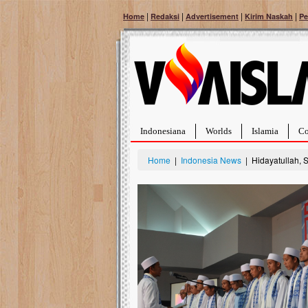
|
|
|
|
Home
Redaksi
Advertisement
Kirim Naskah
Pe
Indonesiana
Worlds
Islamia
Co
Home
|
Indonesia News
| Hidayatullah, 
Bantu Naura, Balit
Tumor Pembuluh D
Hidup Naura Salsabila 
rintangan yang sangat b
berusia sepuluh bulan, b
menghadapi penyakit yan
pembuluh darah berukur