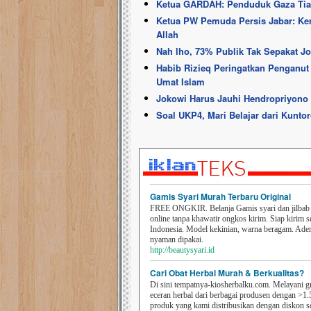
Ketua GARDAH: Penduduk Gaza Tia
Ketua PW Pemuda Persis Jabar: Ke
Allah
Nah lho, 73% Publik Tak Sepakat J
Habib Rizieq Peringatkan Penganut
Umat Islam
Jokowi Harus Jauhi Hendropriyono
Soal UKP4, Mari Belajar dari Kunto
Gamis Syari Murah Terbaru Original
FREE ONGKIR. Belanja Gamis syari dan jilbab t
online tanpa khawatir ongkos kirim. Siap kirim s
Indonesia. Model kekinian, warna beragam. Ad
nyaman dipakai.
http://beautysyari.id
Cari Obat Herbal Murah & Berkualitas?
Di sini tempatnya-kiosherbalku.com. Melayani g
eceran herbal dari berbagai produsen dengan >1.
produk yang kami distribusikan dengan diskon 