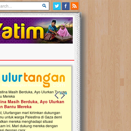
Previous slide
Next slide
tina Masih Berduka, Ayo Ulurkan
Open Donasi Wakaf Pembangu
n Bantu Mereka
Rumah Qur'an & TK Islam Terp
t, Ulurtangan mari kirimkan dukungan
Najjah di Jonggol
mu untuk warga Palestina di Gaza demi
tkan mereka menghadapi situasi
Saat ini, Ulurtangan bersama Yayasan 
am ini. Mari dukung mereka dengan
Najjahtul Islam Jonggol sedang merintis
si dengan cara:...
pembangunan Rumah Qur’an dan Tama