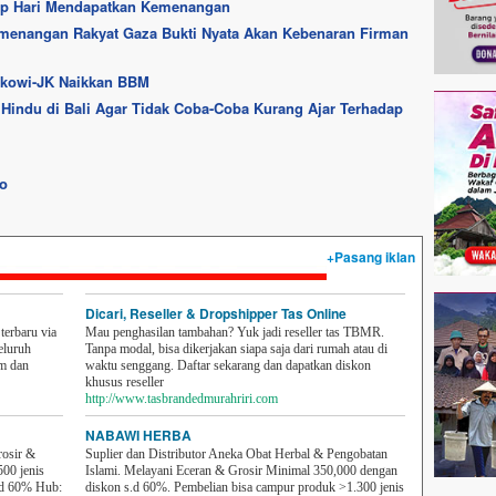
p Hari Mendapatkan Kemenangan
menangan Rakyat Gaza Bukti Nyata Akan Kebenaran Firman
okowi-JK Naikkan BBM
 Hindu di Bali Agar Tidak Coba-Coba Kurang Ajar Terhadap
ro
+Pasang iklan
Dicari, Reseller & Dropshipper Tas Online
erbaru via
Mau penghasilan tambahan? Yuk jadi reseller tas TBMR.
eluruh
Tanpa modal, bisa dikerjakan siapa saja dari rumah atau di
em dan
waktu senggang. Daftar sekarang dan dapatkan diskon
khusus reseller
http://www.tasbrandedmurahriri.com
NABAWI HERBA
rosir &
Suplier dan Distributor Aneka Obat Herbal & Pengobatan
500 jenis
Islami. Melayani Eceran & Grosir Minimal 350,000 dengan
sd 60% Hub:
diskon s.d 60%. Pembelian bisa campur produk >1.300 jenis