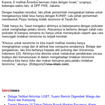
Karena JI melihat Amerika bermain mata dengan Israel,” ucapnya,
beberapa waktu lalu, di DPP PKB, Jakarta.
Dengan kejadian tersebut, lalu pihak pemerintah mengatakan bahwa untuk
mengatasinya tidak bisa hanya dengan KUHAP. Lalu pihak pemerintah
membentuk Perpu tentang tindak terorisme di Tanah Air.
Tidak hanya itu, Saud mengakui akhirnya ia bekerjasama dengan psikiater
untuk menghadapi pelaku teroris. Alasannya ia bertemu dengan salah satu
psikiater di kampus ternama itu hanya untuk menanyakan seperti apa cara
mencegah tindakan terorisme itu terjadi kembali.
“Khusus untuk terorisme ini kita masih melihat mereka hanya
menginginkan sorga dan di akhirat biar sempurna amalannya. Belajar dari
pengalaman, lalu kita bertanya kepada ahli psikolog dari Universitas
Indonesis (UI). Akhirnya kita diminta untuk melakukan pendekatan secara
budaya dan kemanusiaan di dalam mengahadapi tindakan terorisme.
misalnya kita harus tidur dan makan bersama para pelaku tindakan
terorisme,” akunya. (
RobigustaS
/
voa-islam.com
)
latest
news
Diduga Terlibat Aktivitas LGBT, Suami Beristri Digerebek Warga dan
Diusir dari Kampung
Tragis! Remaja 14 Tahun Diduga Bunuh Mantan Pacarnya, Alarm