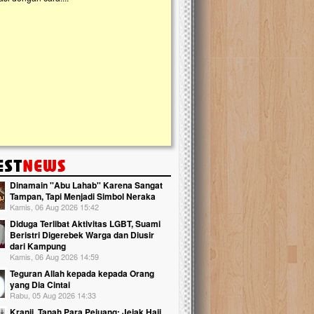
kanak Islam Terpadu (TKIT) An Najjah d
Gedung Majelis Taklim di Jonggol,...
Dinamain ''Abu Lahab'' Karena Sangat
Tampan, Tapi Menjadi Simbol Neraka
Kamis, 06 Aug 2026 15:42
Diduga Terlibat Aktivitas LGBT, Suami
Beristri Digerebek Warga dan Diusir
dari Kampung
Kamis, 06 Aug 2026 14:59
Teguran Allah kepada kepada Orang
yang Dia Cintai
Rabu, 05 Aug 2026 14:33
Kranji, Tanah Para Pejuang: Jejak Haji