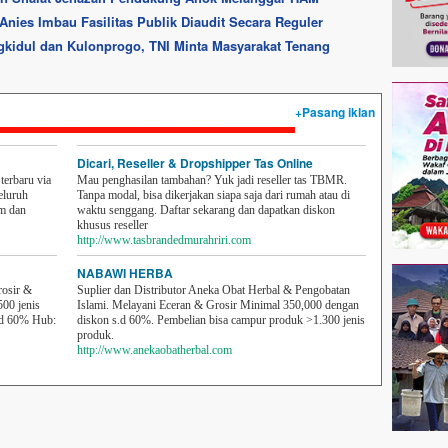
Anies Imbau Fasilitas Publik Diaudit Secara Reguler
idul dan Kulonprogo, TNI Minta Masyarakat Tenang
+Pasang iklan
Dicari, Reseller & Dropshipper Tas Online
erbaru via
Mau penghasilan tambahan? Yuk jadi reseller tas TBMR.
eluruh
Tanpa modal, bisa dikerjakan siapa saja dari rumah atau di
em dan
waktu senggang. Daftar sekarang dan dapatkan diskon
khusus reseller
http://www.tasbrandedmurahriri.com
NABAWI HERBA
rosir &
Suplier dan Distributor Aneka Obat Herbal & Pengobatan
500 jenis
Islami. Melayani Eceran & Grosir Minimal 350,000 dengan
sd 60% Hub:
diskon s.d 60%. Pembelian bisa campur produk >1.300 jenis
produk.
http://www.anekaobatherbal.com