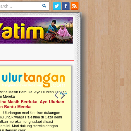
Previous slide
Next slide
tina Masih Berduka, Ayo Ulurkan
Open Donasi Wakaf Pembangu
n Bantu Mereka
Rumah Qur'an & TK Islam Terp
t, Ulurtangan mari kirimkan dukungan
Najjah di Jonggol
mu untuk warga Palestina di Gaza demi
tkan mereka menghadapi situasi
Saat ini, Ulurtangan bersama Yayasan 
am ini. Mari dukung mereka dengan
Najjahtul Islam Jonggol sedang merintis
si dengan cara:...
pembangunan Rumah Qur’an dan Tama