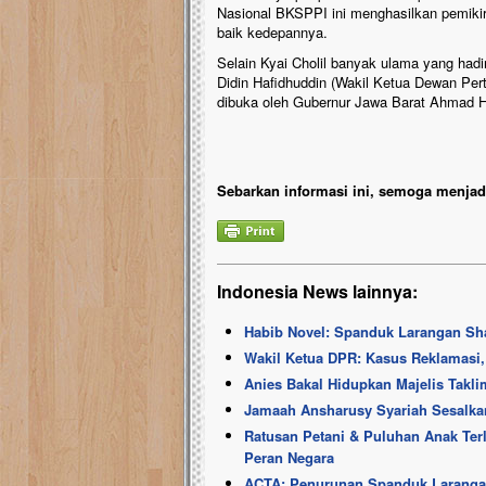
Nasional BKSPPI ini menghasilkan pemikir
baik kedepannya.
Selain Kyai Cholil banyak ulama yang had
Didin Hafidhuddin (Wakil Ketua Dewan Pert
dibuka oleh Gubernur Jawa Barat Ahmad 
Sebarkan informasi ini, semoga menjadi
Indonesia News lainnya:
Habib Novel: Spanduk Larangan Sh
Wakil Ketua DPR: Kasus Reklamasi
Anies Bakal Hidupkan Majelis Takli
Jamaah Ansharusy Syariah Sesalkan
Ratusan Petani & Puluhan Anak Te
Peran Negara
ACTA: Penurunan Spanduk Laranga