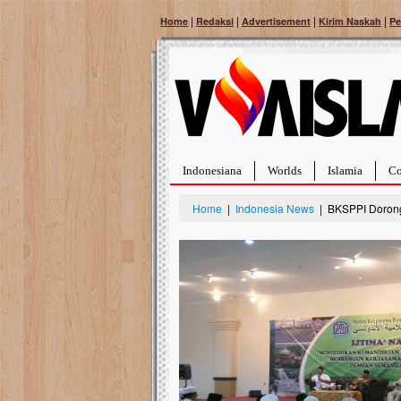
|
|
|
|
Home
Redaksi
Advertisement
Kirim Naskah
Pe
Indonesiana
Worlds
Islamia
Co
Home
|
Indonesia News
| BKSPPI Dorong 
Bantu Naura, Balit
Tumor Pembuluh D
Hidup Naura Salsabila 
rintangan yang sangat b
berusia sepuluh bulan, b
menghadapi penyakit yan
pembuluh darah berukur