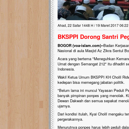
Ahad, 22 Safar 1448 H / 19 Maret 2017 06:22
BKSPPI Dorong Santri Peg
BOGOR (voa-islam.com)--
Badan Kerjasa
Nasional di aula Masjid Az Zikra Sentul B
Acara yang bertema "Meneguhkan Kemand
Umat dengan Semangat 212" itu dihadiri se
Indonesia.
Wakil Ketua Umum BKSPPI KH Cholil Ridwa
kedepan bisa memegang jabatan politik.
"Belum lama ini muncul Yayasan Peduli Pe
banyak pimpinan ponpes yang menolak. Kit
Dewan Dakwah dan semua sepakat menolak it
ujarnya.
Dari kondisi itulah, Kyai Cholil mengaku 
pergerakannya.
Menurutnya ponpes harus lebih peduli da