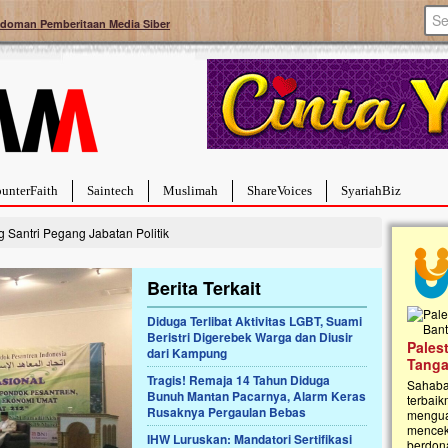
doman Pemberitaan Media Siber
unterFaith
Saintech
Muslimah
ShareVoices
SyariahBiz
Santri Pegang Jabatan Politik
Berita Terkait
Diduga Terlibat Aktivitas LGBT, Suami
Beristri Digerebek Warga dan Diusir
a Hebat Sembuh Dari
Pales
dari Kampung
arah
Tanga
Tragis! Remaja 14 Tahun Diduga
dipenuhi dengan
Sahaba
Bunuh Mantan Pacarnya, Alarm Keras
erat. Meskipun baru
terbaik
Rusaknya Pergaulan Bebas
ayi yang imut ini harus
mengua
g dahsyat, yaitu tumor
mencek
IHW Luruskan: Mandatori Sertifikasi
an...
berdona