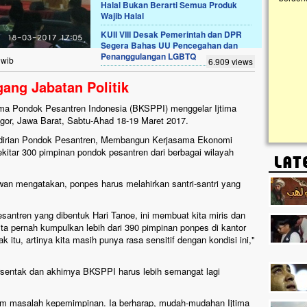
Halal Bukan Berarti Semua Produk
Wajib Halal
Lima Tahun Mangkrak, Masjid di
KUII VIII Desak Pemerintah dan DPR
Pelosok ini Mengenaskan. Ayo Bantu.!!
Segera Bahas UU Pencegahan dan
Penanggulangan LGBTQ
Nasib masjid di Kampung Cilumbu ini sungguh
 wib
6.909 views
mengenaskan. Lima tahun mangkrak, kini nyaris
tak berbentuk masjid, dipenuhi rumput liar,
ang Jabatan Politik
berlumut, dan menghitam terpapar panas dan
hujan....
ma Pondok Pesantren Indonesia (BKSPPI) menggelar Ijtima
ogor, Jawa Barat, Sabtu-Ahad 18-19 Maret 2017.
irian Pondok Pesantren, Membangun Kerjasama Ekonomi
kitar 300 pimpinan pondok pesantren dari berbagai wilayah
n mengatakan, ponpes harus melahirkan santri-santri yang
santren yang dibentuk Hari Tanoe, ini membuat kita miris dan
a pernah kumpulkan lebih dari 390 pimpinan ponpes di kantor
u, artinya kita masih punya rasa sensitif dengan kondisi ini,"
tersentak dan akhirnya BKSPPI harus lebih semangat lagi
lam masalah kepemimpinan. Ia berharap, mudah-mudahan Ijtima