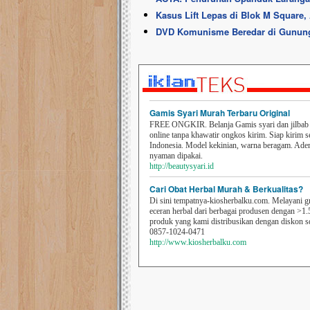
Kasus Lift Lepas di Blok M Square, 
DVD Komunisme Beredar di Gunungk
Gamis Syari Murah Terbaru Original
FREE ONGKIR. Belanja Gamis syari dan jilbab t
online tanpa khawatir ongkos kirim. Siap kirim s
Indonesia. Model kekinian, warna beragam. Ad
nyaman dipakai.
http://beautysyari.id
Cari Obat Herbal Murah & Berkualitas?
Di sini tempatnya-kiosherbalku.com. Melayani g
eceran herbal dari berbagai produsen dengan >1.
produk yang kami distribusikan dengan diskon 
0857-1024-0471
http://www.kiosherbalku.com