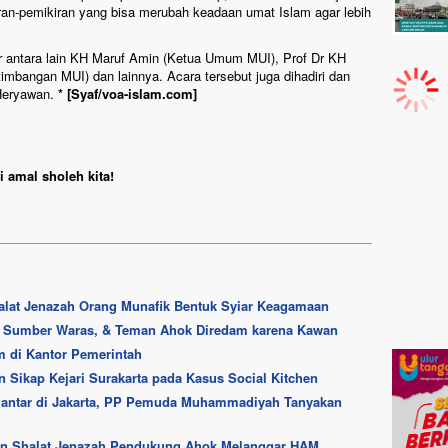
an-pemikiran yang bisa merubah keadaan umat Islam agar lebih
ir antara lain KH Maruf Amin (Ketua Umum MUI), Prof Dr KH
imbangan MUI) dan lainnya. Acara tersebut juga dihadiri dan
Heryawan.
* [Syaf/voa-islam.com]
 amal sholeh kita!
alat Jenazah Orang Munafik Bentuk Syiar Keagamaan
, Sumber Waras, & Teman Ahok Diredam karena Kawan
m di Kantor Pemerintah
 Sikap Kejari Surakarta pada Kasus Social Kitchen
rlantar di Jakarta, PP Pemuda Muhammadiyah Tanyakan
n Shalat Jenazah Pendukung Ahok Melanggar HAM