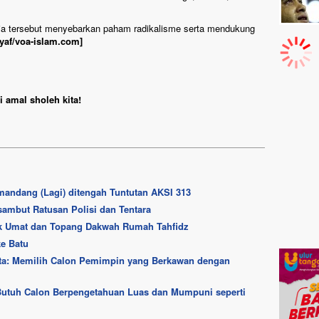
ia tersebut menyebarkan paham radikalisme serta mendukung
Syaf/voa-islam.com]
 amal sholeh kita!
mandang (Lagi) ditengah Tuntutan AKSI 313
isambut Ratusan Polisi dan Tentara
tuk Umat dan Topang Dakwah Rumah Tahfidz
ke Batu
rta: Memilih Calon Pemimpin yang Berkawan dengan
 Butuh Calon Berpengetahuan Luas dan Mumpuni seperti