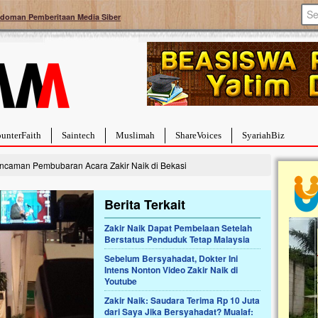
doman Pemberitaan Media Siber
unterFaith
Saintech
Muslimah
ShareVoices
SyariahBiz
ncaman Pembubaran Acara Zakir Naik di Bekasi
Berita Terkait
Zakir Naik Dapat Pembelaan Setelah
Berstatus Penduduk Tetap Malaysia
a Hebat Sembuh Dari
Pales
arah
Tanga
Sebelum Bersyahadat, Dokter Ini
Intens Nonton Video Zakir Naik di
dipenuhi dengan
Sahaba
Youtube
erat. Meskipun baru
terbaik
ayi yang imut ini harus
mengua
Zakir Naik: Saudara Terima Rp 10 Juta
g dahsyat, yaitu tumor
mencek
dari Saya Jika Bersyahadat? Mualaf:
an...
berdona