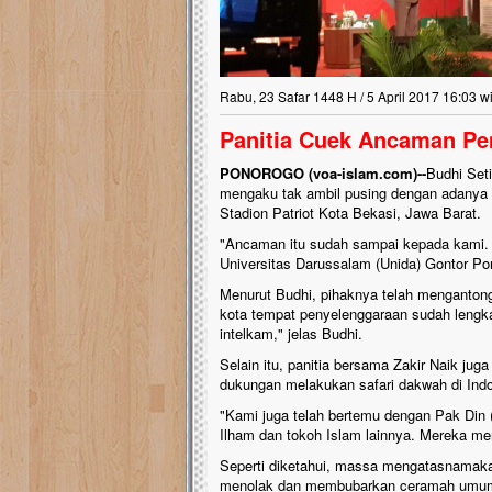
Rabu, 23 Safar 1448 H / 5 April 2017 16:03 w
Panitia Cuek Ancaman Pem
PONOROGO (voa-islam.com)--
Budhi Set
mengaku tak ambil pusing dengan adanya
Stadion Patriot Kota Bekasi, Jawa Barat.
"Ancaman itu sudah sampai kepada kami. Ka
Universitas Darussalam (Unida) Gontor Po
Menurut Budhi, pihaknya telah mengantong
kota tempat penyelenggaraan sudah lengk
intelkam," jelas Budhi.
Selain itu, panitia bersama Zakir Naik ju
dukungan melakukan safari dakwah di Indo
"Kami juga telah bertemu dengan Pak Din
Ilham dan tokoh Islam lainnya. Mereka me
Seperti diketahui, massa mengatasnama
menolak dan membubarkan ceramah umum Dr