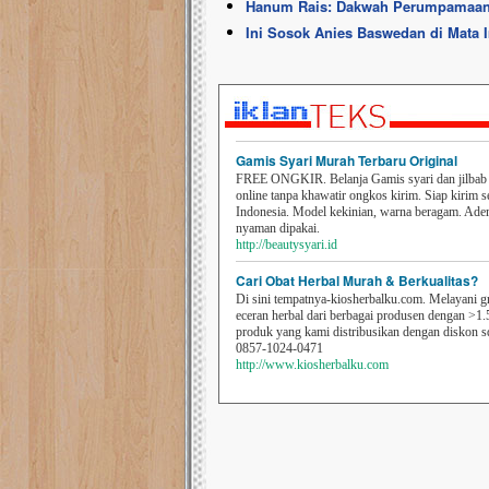
Hanum Rais: Dakwah Perumpamaan
Ini Sosok Anies Baswedan di Mata 
Gamis Syari Murah Terbaru Original
FREE ONGKIR. Belanja Gamis syari dan jilbab t
online tanpa khawatir ongkos kirim. Siap kirim s
Indonesia. Model kekinian, warna beragam. Ad
nyaman dipakai.
http://beautysyari.id
Cari Obat Herbal Murah & Berkualitas?
Di sini tempatnya-kiosherbalku.com. Melayani g
eceran herbal dari berbagai produsen dengan >1.
produk yang kami distribusikan dengan diskon 
0857-1024-0471
http://www.kiosherbalku.com