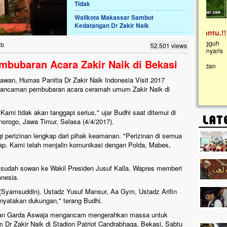
Tidak
Walikota Makassar Sambut
Lima Tahun Mangkrak, Masjid di
Kedatangan Dr Zakir Naik
Pelosok ini Mengenaskan. Ayo Bantu.!!
Nasib masjid di Kampung Cilumbu ini sungguh
ib
52.501 views
mengenaskan. Lima tahun mangkrak, kini nyaris
tak berbentuk masjid, dipenuhi rumput liar,
bubaran Acara Zakir Naik di Bekasi
berlumut, dan menghitam terpapar panas dan
hujan....
iawan, Humas Panitia Dr Zakir Naik Indonesia Visit 2017
 ancaman pembubaran acara ceramah umum Zakir Naik di
mi tidak akan tanggapi serius," ujar Budhi saat ditemui di
norogo, Jawa Timur, Selasa (4/4/2017).
i perizinan lengkap dari pihak keamanan. "Perizinan di semua
ap. Kami telah menjalin komunikasi dengan Polda, Mabes,
ga sudah sowan ke Wakil Presiden Jusuf Kalla. Wapres memberi
nesia.
 (Syamsuddin). Ustadz Yusuf Mansur, Aa Gym, Ustadz Arifin
nyatakan dukungan," terang Budhi.
kan Garda Aswaja mengancam mengerahkan massa untuk
 Zakir Naik di Stadion Patriot Candrabhaga, Bekasi, Sabtu