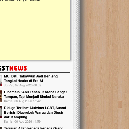
kanak Islam Terpadu (TKIT) An Najjah d
Gedung Majelis Taklim di Jonggol,...
MUI DKI: Tabayyun Jadi Benteng
Tangkal Hoaks di Era AI
Jum'at, 07 Aug 2026 06:32
Dinamain ''Abu Lahab'' Karena Sangat
Tampan, Tapi Menjadi Simbol Neraka
Kamis, 06 Aug 2026 15:42
Diduga Terlibat Aktivitas LGBT, Suami
Beristri Digerebek Warga dan Diusir
dari Kampung
Kamis, 06 Aug 2026 14:59
Teguran Allah kepada kepada Orang