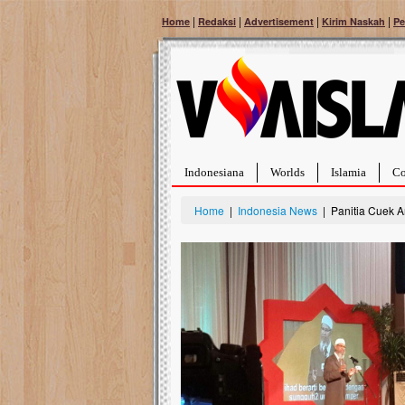
|
|
|
|
Home
Redaksi
Advertisement
Kirim Naskah
Pe
Indonesiana
Worlds
Islamia
Co
Home
|
Indonesia News
| Panitia Cuek A
Bantu Naura, Balit
Tumor Pembuluh D
Hidup Naura Salsabila 
rintangan yang sangat b
berusia sepuluh bulan, b
menghadapi penyakit yan
pembuluh darah berukur