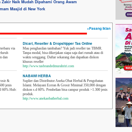
 Zakir Naik Mudah Dipahami Orang Awam
Imam Masjid di New York
+Pasang iklan
Dicari, Reseller & Dropshipper Tas Online
erbaru via
Mau penghasilan tambahan? Yuk jadi reseller tas TBMR.
eluruh
Tanpa modal, bisa dikerjakan siapa saja dari rumah atau di
em dan
waktu senggang. Daftar sekarang dan dapatkan diskon
khusus reseller
http://www.tasbrandedmurahriri.com
NABAWI HERBA
rosir &
Suplier dan Distributor Aneka Obat Herbal & Pengobatan
500 jenis
Islami. Melayani Eceran & Grosir Minimal 350,000 dengan
sd 60% Hub:
diskon s.d 60%. Pembelian bisa campur produk >1.300 jenis
produk.
http://www.anekaobatherbal.com