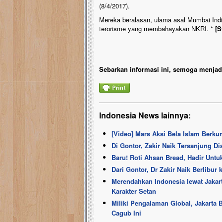
(8/4/2017).
Mereka beralasan, ulama asal Mumbai Ind
terorisme yang membahayakan NKRI.
* [
Sebarkan informasi ini, semoga menjadi
Indonesia News lainnya:
[Video] Mars Aksi Bela Islam Berku
Di Gontor, Zakir Naik Tersanjung D
Baru! Roti Ahsan Bread, Hadir Un
Dari Gontor, Dr Zakir Naik Berlibur 
Merendahkan Indonesia lewat Jaka
Karakter Setan
Miliki Pengalaman Global, Jakarta
Cagub Ini