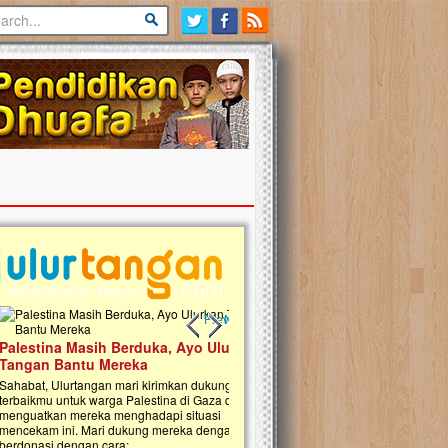
Previous slide
Next slide
tina Masih Berduka, Ayo Ulurkan
Open Donasi Wakaf Pembangu
n Bantu Mereka
Rumah Qur'an & TK Islam Terp
t, Ulurtangan mari kirimkan dukungan
Najjah di Jonggol
mu untuk warga Palestina di Gaza demi
tkan mereka menghadapi situasi
Saat ini, Ulurtangan bersama Yayasan 
am ini. Mari dukung mereka dengan
Najjahtul Islam Jonggol sedang merintis
si dengan cara:...
pembangunan Rumah Qur’an dan Tama