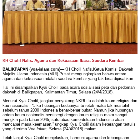
KH Cholil Nafis: Agama dan Kekuasaan Ibarat Saudara Kembar
BALIKPAPAN (voa-islam.com)—
KH Cholil Nafis,Ketua Komisi Dakwah
Majelis Ulama Indonesia (MUI) Pusat mengungkapkan bahwa antara
agama dan kekuasaan adalah saudara kembar yang tak bisa dipisahkan.
Hal ini disampaikan Kyai Cholil pada acara sosialisasi peta dan pedoman
dakwah di Balikpapan, Kalimantan Timur, Selasa (24/4/2018).
Menurut Kyai Cholil, jangkar penyokong NKRI itu adalah kaum religius dan
kau nasionalis. “Jika hubungan keduanya itu retak maka tak mustahil
sebelum tahun 2030 Indonesia benar-benar bubar. Namun jika hubungan
antara kaum nasionalis bersinergi dengan kaum religius maka sangat
mungkin pada tahun 2045, satu abad kemerdekaan Indonesia akan
mancapai masa keemasan,” ungkap Kyai Cholil dalam keterangan tertulis
yang diterima
Voa Islam,
Selasa (24/4/2018) malam.
Lebih lanjut Kyai Cholil menjelaskan, harmoni agama dan kebangsaan