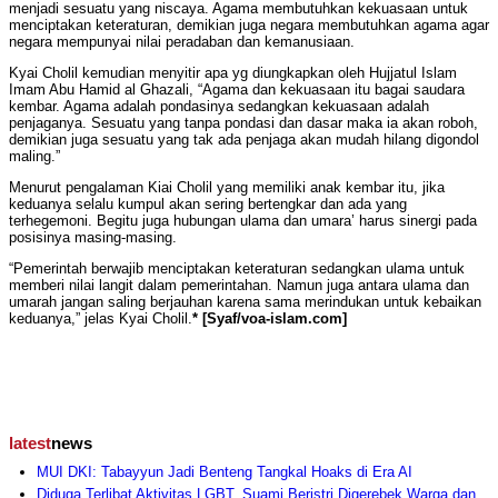
menjadi sesuatu yang niscaya. Agama membutuhkan kekuasaan untuk
menciptakan keteraturan, demikian juga negara membutuhkan agama agar
negara mempunyai nilai peradaban dan kemanusiaan.
Kyai Cholil kemudian menyitir apa yg diungkapkan oleh Hujjatul Islam
Imam Abu Hamid al Ghazali, “Agama dan kekuasaan itu bagai saudara
kembar. Agama adalah pondasinya sedangkan kekuasaan adalah
penjaganya. Sesuatu yang tanpa pondasi dan dasar maka ia akan roboh,
demikian juga sesuatu yang tak ada penjaga akan mudah hilang digondol
maling.”
Menurut pengalaman Kiai Cholil yang memiliki anak kembar itu, jika
keduanya selalu kumpul akan sering bertengkar dan ada yang
terhegemoni. Begitu juga hubungan ulama dan umara’ harus sinergi pada
posisinya masing-masing.
“Pemerintah berwajib menciptakan keteraturan sedangkan ulama untuk
memberi nilai langit dalam pemerintahan. Namun juga antara ulama dan
umarah jangan saling berjauhan karena sama merindukan untuk kebaikan
keduanya,” jelas Kyai Cholil.
* [Syaf/voa-islam.com]
latest
news
MUI DKI: Tabayyun Jadi Benteng Tangkal Hoaks di Era AI
Diduga Terlibat Aktivitas LGBT, Suami Beristri Digerebek Warga dan