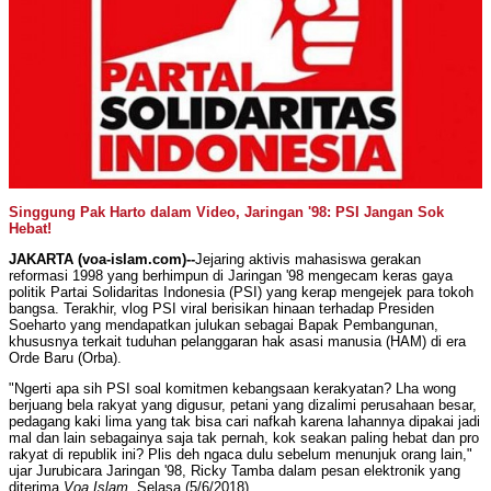
Singgung Pak Harto dalam Video, Jaringan '98: PSI Jangan Sok
Hebat!
JAKARTA (voa-islam.com)--
Jejaring aktivis mahasiswa gerakan
reformasi 1998 yang berhimpun di Jaringan '98 mengecam keras gaya
politik Partai Solidaritas Indonesia (PSI) yang kerap mengejek para tokoh
bangsa. Terakhir, vlog PSI viral berisikan hinaan terhadap Presiden
Soeharto yang mendapatkan julukan sebagai Bapak Pembangunan,
khususnya terkait tuduhan pelanggaran hak asasi manusia (HAM) di era
Orde Baru (Orba).
"Ngerti apa sih PSI soal komitmen kebangsaan kerakyatan? Lha wong
berjuang bela rakyat yang digusur, petani yang dizalimi perusahaan besar,
pedagang kaki lima yang tak bisa cari nafkah karena lahannya dipakai jadi
mal dan lain sebagainya saja tak pernah, kok seakan paling hebat dan pro
rakyat di republik ini? Plis deh ngaca dulu sebelum menunjuk orang lain,"
ujar Jurubicara Jaringan '98, Ricky Tamba dalam pesan elektronik yang
diterima
Voa Islam
, Selasa (5/6/2018).