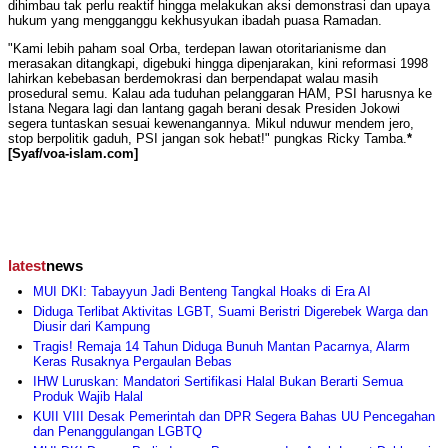
dihimbau tak perlu reaktif hingga melakukan aksi demonstrasi dan upaya
hukum yang mengganggu kekhusyukan ibadah puasa Ramadan.
"Kami lebih paham soal Orba, terdepan lawan otoritarianisme dan
merasakan ditangkapi, digebuki hingga dipenjarakan, kini reformasi 1998
lahirkan kebebasan berdemokrasi dan berpendapat walau masih
prosedural semu. Kalau ada tuduhan pelanggaran HAM, PSI harusnya ke
Istana Negara lagi dan lantang gagah berani desak Presiden Jokowi
segera tuntaskan sesuai kewenangannya. Mikul nduwur mendem jero,
stop berpolitik gaduh, PSI jangan sok hebat!" pungkas Ricky Tamba.
*
[Syaf/voa-islam.com]
latest
news
MUI DKI: Tabayyun Jadi Benteng Tangkal Hoaks di Era AI
Diduga Terlibat Aktivitas LGBT, Suami Beristri Digerebek Warga dan
Diusir dari Kampung
Tragis! Remaja 14 Tahun Diduga Bunuh Mantan Pacarnya, Alarm
Keras Rusaknya Pergaulan Bebas
IHW Luruskan: Mandatori Sertifikasi Halal Bukan Berarti Semua
Produk Wajib Halal
KUII VIII Desak Pemerintah dan DPR Segera Bahas UU Pencegahan
dan Penanggulangan LGBTQ