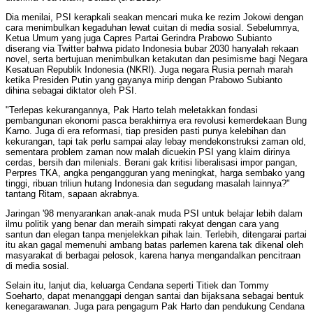
Dia menilai, PSI kerapkali seakan mencari muka ke rezim Jokowi dengan
cara menimbulkan kegaduhan lewat cuitan di media sosial. Sebelumnya,
Ketua Umum yang juga Capres Partai Gerindra Prabowo Subianto
diserang via Twitter bahwa pidato Indonesia bubar 2030 hanyalah rekaan
novel, serta bertujuan menimbulkan ketakutan dan pesimisme bagi Negara
Kesatuan Republik Indonesia (NKRI). Juga negara Rusia pernah marah
ketika Presiden Putin yang gayanya mirip dengan Prabowo Subianto
dihina sebagai diktator oleh PSI.
"Terlepas kekurangannya, Pak Harto telah meletakkan fondasi
pembangunan ekonomi pasca berakhirnya era revolusi kemerdekaan Bung
Karno. Juga di era reformasi, tiap presiden pasti punya kelebihan dan
kekurangan, tapi tak perlu sampai alay lebay mendekonstruksi zaman old,
sementara problem zaman now malah dicuekin PSI yang klaim dirinya
cerdas, bersih dan milenials. Berani gak kritisi liberalisasi impor pangan,
Perpres TKA, angka pengangguran yang meningkat, harga sembako yang
tinggi, ribuan triliun hutang Indonesia dan segudang masalah lainnya?"
tantang Ritam, sapaan akrabnya.
Jaringan '98 menyarankan anak-anak muda PSI untuk belajar lebih dalam
ilmu politik yang benar dan meraih simpati rakyat dengan cara yang
santun dan elegan tanpa menjelekkan pihak lain. Terlebih, ditengarai partai
itu akan gagal memenuhi ambang batas parlemen karena tak dikenal oleh
masyarakat di berbagai pelosok, karena hanya mengandalkan pencitraan
di media sosial.
Selain itu, lanjut dia, keluarga Cendana seperti Titiek dan Tommy
Soeharto, dapat menanggapi dengan santai dan bijaksana sebagai bentuk
kenegarawanan. Juga para pengagum Pak Harto dan pendukung Cendana