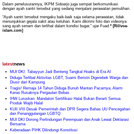
Dalam penelusurannya, IKPM Sidoarjo juga sempat berkomunikasi
dengan ayah santri tersebut yang sedang menjalani perawatan pemulihan.
“Ayah santri tersebut mengaku baik-baik saja selama perawatan, tidak
menunjukkan gejala sakit atau keluhan. Kami dikirimi foto dan videonya
sang ayah senam dan terlihat dalam kondisi bugar,” ujar Fuad.
* [Ril/voa-
islam.com]
latest
news
MUI DKI: Tabayyun Jadi Benteng Tangkal Hoaks di Era AI
Diduga Terlibat Aktivitas LGBT, Suami Beristri Digerebek Warga dan
Diusir dari Kampung
Tragis! Remaja 14 Tahun Diduga Bunuh Mantan Pacarnya, Alarm
Keras Rusaknya Pergaulan Bebas
IHW Luruskan: Mandatori Sertifikasi Halal Bukan Berarti Semua
Produk Wajib Halal
KUII VIII Desak Pemerintah dan DPR Segera Bahas UU Pencegahan
dan Penanggulangan LGBTQ
MUI DKI Dorong Perlindungan Perempuan dan Anak Lewat Deklarasi
Bersama
Keberadaan PIHK Dilindungi Konstitusi