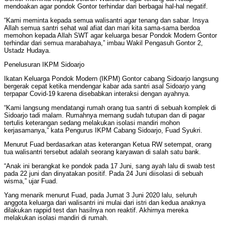
mendoakan agar pondok Gontor terhindar dari berbagai hal-hal negatif.
“Kami meminta kepada semua walisantri agar tenang dan sabar. Insya
Allah semua santri sehat wal afiat dan mari kita sama-sama berdoa
memohon kepada Allah SWT agar keluarga besar Pondok Modern Gontor
terhindar dari semua marabahaya,” imbau Wakil Pengasuh Gontor 2,
Ustadz Hudaya.
Penelusuran IKPM Sidoarjo
Ikatan Keluarga Pondok Modern (IKPM) Gontor cabang Sidoarjo langsung
bergerak cepat ketika mendengar kabar ada santri asal Sidoarjo yang
terpapar Covid-19 karena disebabkan interaksi dengan ayahnya.
“Kami langsung mendatangi rumah orang tua santri di sebuah komplek di
Sidoarjo tadi malam. Rumahnya memang sudah tutupan dan di pagar
tertulis keterangan sedang melakukan isolasi mandiri mohon
kerjasamanya,” kata Pengurus IKPM Cabang Sidoarjo, Fuad Syukri.
Menurut Fuad berdasarkan atas keterangan Ketua RW setempat, orang
tua walisantri tersebut adalah seorang karyawan di salah satu bank.
“Anak ini berangkat ke pondok pada 17 Juni, sang ayah lalu di swab test
pada 22 juni dan dinyatakan positif. Pada 24 Juni diisolasi di sebuah
wisma,” ujar Fuad.
Yang menarik menurut Fuad, pada Jumat 3 Juni 2020 lalu, seluruh
anggota keluarga dari walisantri ini mulai dari istri dan kedua anaknya
dilakukan rappid test dan hasilnya non reaktif. Akhirnya mereka
melakukan isolasi mandiri di rumah.