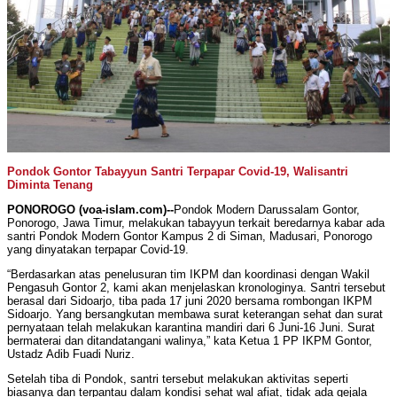
Pondok Gontor Tabayyun Santri Terpapar Covid-19, Walisantri
Diminta Tenang
PONOROGO (voa-islam.com)--
Pondok Modern Darussalam Gontor,
Ponorogo, Jawa Timur, melakukan tabayyun terkait beredarnya kabar ada
santri Pondok Modern Gontor Kampus 2 di Siman, Madusari, Ponorogo
yang dinyatakan terpapar Covid-19.
“Berdasarkan atas penelusuran tim IKPM dan koordinasi dengan Wakil
Pengasuh Gontor 2, kami akan menjelaskan kronologinya. Santri tersebut
berasal dari Sidoarjo, tiba pada 17 juni 2020 bersama rombongan IKPM
Sidoarjo. Yang bersangkutan membawa surat keterangan sehat dan surat
pernyataan telah melakukan karantina mandiri dari 6 Juni-16 Juni. Surat
bermaterai dan ditandatangani walinya,” kata Ketua 1 PP IKPM Gontor,
Ustadz Adib Fuadi Nuriz.
Setelah tiba di Pondok, santri tersebut melakukan aktivitas seperti
biasanya dan terpantau dalam kondisi sehat wal afiat, tidak ada gejala