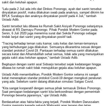
sakit dan keluhan apapun.
“Lalu pada 2 Juli ada info dari Dinkes Ponorogo, ayah dari santri tersebut
dinyatakan positif, maka dilakukan swab pada anaknya, sampel dikirim ke
BPLK Surabaya dan anaknya dinyatakan positif pada 4 Juli,” tambah
Ustadz Adib.
Santri tersebut lalu dibawa ke Rumah Sakit Aisiyah Ponorogo selanjutnya
dirawat di RS Darmayu Ponorogo. Pihak Pondok Modern Gontor pada
Senin, 6 Juli 2020 juga menerima surat dari Sekda Ponorogo sebagai
tindak lanjut dari santri yang dinyatakan positif tadi.
“Tracing terhadap teman satu kamar, satu kelas dan teman-temannya
yang berhubungan juga dilakukan. Semuanya dikarantina sesuai dengan
standart protokol Covid-19. Pantauan terhadap semua santri dilakukan
secara ketat dan Alhamdulillah sehat semua, tidak ada yang menunjukkan
gejala sakit atau keluhan apapun,” tambah Ustadz Adib.
Begitupun dengan santri asal Sidoarjo tersebut sejak kedatangan hingga
dibawa ke rumah sakit tidak menujukkan gejala atau keluhan apapun.
Ustadz Adib menambahkan, Pondok Modern Gontor selama ini sangat
ketat menerapkan standar protokol Covid-19 dengan mengikuti peraturan
yang ada. Sebelum santri datang dilakukan simulasi Satgas Covid.
“Kita sangat kooperatif dengan semua pihak termasuk Dinkes Ponorogo.
Saat persiapan kedatangan santri kita berkoordinasi dengan pemerintah
Ponorogo beserta jajarannya,” ujar Ustadz Adib.
Berdasarkan atas fakta-fakta yang terjadi, Pondok Modern Darussalam
Gontor meminta kepada seluruh Walisantri agar tenang dan tetap