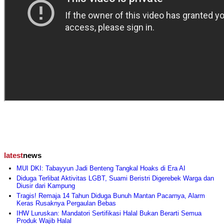
latest
news
MUI DKI: Tabayyun Jadi Benteng Tangkal Hoaks di Era AI
Diduga Terlibat Aktivitas LGBT, Suami Beristri Digerebek Warga dan
Diusir dari Kampung
Tragis! Remaja 14 Tahun Diduga Bunuh Mantan Pacarnya, Alarm
Keras Rusaknya Pergaulan Bebas
IHW Luruskan: Mandatori Sertifikasi Halal Bukan Berarti Semua
Produk Wajib Halal