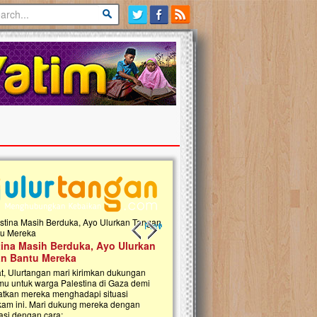
Previous slide
Next slide
tina Masih Berduka, Ayo Ulurkan
Open Donasi Wakaf Pembangu
n Bantu Mereka
Rumah Qur'an & TK Islam Terp
t, Ulurtangan mari kirimkan dukungan
Najjah di Jonggol
mu untuk warga Palestina di Gaza demi
tkan mereka menghadapi situasi
Saat ini, Ulurtangan bersama Yayasan 
am ini. Mari dukung mereka dengan
Najjahtul Islam Jonggol sedang merintis
si dengan cara:...
pembangunan Rumah Qur’an dan Tama