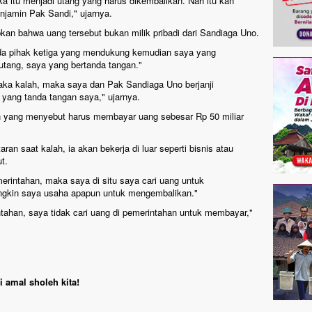
aka itu menjadi utang yang harus dikembalikan. Nah itu kan
jamin Pak Sandi," ujarnya.
an bahwa uang tersebut bukan milik pribadi dari Sandiaga Uno.
ada pihak ketiga yang mendukung kemudian saya yang
tang, saya yang bertanda tangan."
daka kalah, maka saya dan Pak Sandiaga Uno berjanji
 yang tanda tangan saya," ujarnya.
an yang menyebut harus membayar uang sebesar Rp 50 miliar
ran saat kalah, ia akan bekerja di luar seperti bisnis atau
t.
merintahan, maka saya di situ saya cari uang untuk
ngkin saya usaha apapun untuk mengembalikan."
ahan, saya tidak cari uang di pemerintahan untuk membayar,"
 amal sholeh kita!