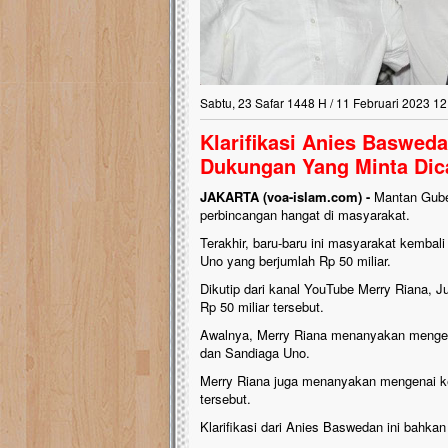
Sabtu, 23 Safar 1448 H / 11 Februari 2023 12
Klarifikasi Anies Baswed
Dukungan Yang Minta Dic
JAKARTA (voa-islam.com) -
Mantan Guber
perbincangan hangat di masyarakat.
Terakhir, baru-baru ini masyarakat kemb
Uno yang berjumlah Rp 50 miliar.
Dikutip dari kanal YouTube Merry Riana, 
Rp 50 miliar tersebut.
Awalnya, Merry Riana menanyakan mengena
dan Sandiaga Uno.
Merry Riana juga menanyakan mengenai k
tersebut.
Klarifikasi dari Anies Baswedan ini bahkan 