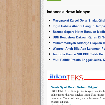
Indonesia News lainnya:
Masyarakat Kalsel Gelar Shalat Gh
Ingin Pahala Abadi? Bangun Tempa
Baznas Segera Kirim Bantuan Medis
UBN Roadshow Dakwah Quran Di Su
Muhammadiyah Sidoarjo Siapkan Ma
Wapres: Aneh Bila Ada Larangan P
Anggota Komisi VIII DPR Tolak Ken
MUI: Politik Praktis Enggak Jelek, K
Gamis Syari Murah Terbaru Original
FREE ONGKIR. Belanja Gamis syari dan jilbab t
online tanpa khawatir ongkos kirim. Siap kirim s
Indonesia. Model kekinian, warna beragam. Ad
nyaman dipakai.