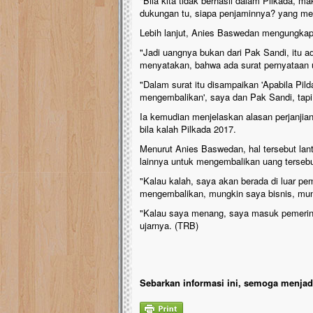
"Bila kita tidak berhasil dalam Pilkada, m
dukungan tu, siapa penjaminnya? yang men
Lebih lanjut, Anies Baswedan mengungkapk
"Jadi uangnya bukan dari Pak Sandi, itu 
menyatakan, bahwa ada surat pernyataan u
"Dalam surat itu disampaikan 'Apabila Pil
mengembalikan', saya dan Pak Sandi, tapi
Ia kemudian menjelaskan alasan perjanji
bila kalah Pilkada 2017.
Menurut Anies Baswedan, hal tersebut lanta
lainnya untuk mengembalikan uang tersebu
"Kalau kalah, saya akan berada di luar pe
mengembalikan, mungkin saya bisnis, mu
"Kalau saya menang, saya masuk pemerint
ujarnya. (TRB)
Sebarkan informasi ini, semoga menjadi