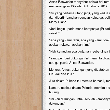
Anies Baswedan menyebut bahwa hal terse
memenangkan Pilkada DKI Jakarta 2017.
"Itu yang pertama utang janji, yang kedua 
dan dipertimbangkan dengan keluarga, beli
Merry Riana.
"Jadi begini, pada masa kampanye (Pilka
sekali."
"Ada yang kami tahu, ada yang kami tida
apakah relawan apakah tim."
"Nah kemudian ada pinjaman, sebetulnya b
"Yang pemberi dukungan ini meminta dicata
utang," jawab Anies Baswedan.
Menurut Anies, dukungan yang dicatatkan
DKI Jakarta 2017.
Jika dalam Pilkada itu mereka berhasil, 
Namun, apabila dalam Pilkada, mereka tida
hutang.
"Ini kan dukungan untuk sebuah kampanye p
dukungan."