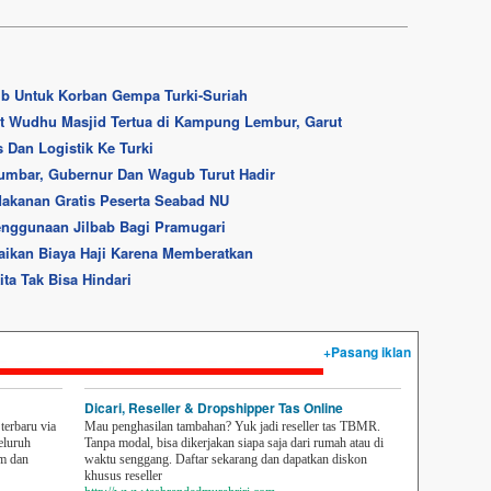
aib Untuk Korban Gempa Turki-Suriah
t Wudhu Masjid Tertua di Kampung Lembur, Garut
 Dan Logistik Ke Turki
mbar, Gubernur Dan Wagub Turut Hadir
kanan Gratis Peserta Seabad NU
enggunaan Jilbab Bagi Pramugari
aikan Biaya Haji Karena Memberatkan
ita Tak Bisa Hindari
+Pasang iklan
Dicari, Reseller & Dropshipper Tas Online
erbaru via
Mau penghasilan tambahan? Yuk jadi reseller tas TBMR.
eluruh
Tanpa modal, bisa dikerjakan siapa saja dari rumah atau di
em dan
waktu senggang. Daftar sekarang dan dapatkan diskon
khusus reseller