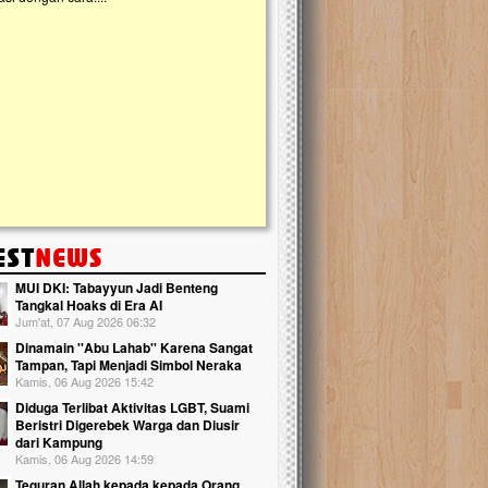
kanak Islam Terpadu (TKIT) An Najjah d
Gedung Majelis Taklim di Jonggol,...
MUI DKI: Tabayyun Jadi Benteng
Tangkal Hoaks di Era AI
Jum'at, 07 Aug 2026 06:32
Dinamain ''Abu Lahab'' Karena Sangat
Tampan, Tapi Menjadi Simbol Neraka
Kamis, 06 Aug 2026 15:42
Diduga Terlibat Aktivitas LGBT, Suami
Beristri Digerebek Warga dan Diusir
dari Kampung
Kamis, 06 Aug 2026 14:59
Teguran Allah kepada kepada Orang