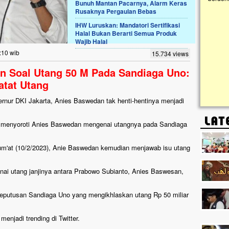
Bunuh Mantan Pacarnya, Alarm Keras
Rusaknya Pergaulan Bebas
Lima Tahun Mangkrak, Masjid di
IHW Luruskan: Mandatori Sertifikasi
Pelosok ini Mengenaskan. Ayo Bantu.!!
Halal Bukan Berarti Semua Produk
Wajib Halal
Nasib masjid di Kampung Cilumbu ini sungguh
mengenaskan. Lima tahun mangkrak, kini nyaris
:10 wib
15.734 views
tak berbentuk masjid, dipenuhi rumput liar,
berlumut, dan menghitam terpapar panas dan
an Soal Utang 50 M Pada Sandiaga Uno:
hujan....
atat Utang
nur DKI Jakarta, Anies Baswedan tak henti-hentinya menjadi
ali menyoroti Anies Baswedan mengenai utangnya pada Sandiaga
Jum'at (10/2/2023), Anie Baswedan kemudian menjawab isu utang
i utang janjinya antara Prabowo Subianto, Anies Baswesan,
eputusan Sandiaga Uno yang mengikhlaskan utang Rp 50 miliar
menjadi trending di Twitter.