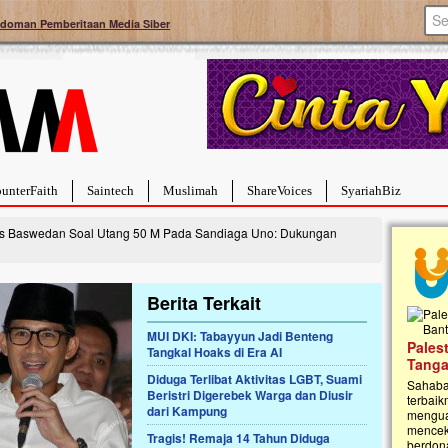
doman Pemberitaan Media Siber
unterFaith
Saintech
Muslimah
ShareVoices
SyariahBiz
ies Baswedan Soal Utang 50 M Pada Sandiaga Uno: Dukungan
Berita Terkait
MUI DKI: Tabayyun Jadi Benteng
a Hebat Sembuh Dari
Pales
Tangkal Hoaks di Era AI
arah
Tanga
Diduga Terlibat Aktivitas LGBT, Suami
dipenuhi dengan
Sahaba
Beristri Digerebek Warga dan Diusir
erat. Meskipun baru
terbaik
dari Kampung
ayi yang imut ini harus
mengua
g dahsyat, yaitu tumor
mencek
Tragis! Remaja 14 Tahun Diduga
an...
berdona