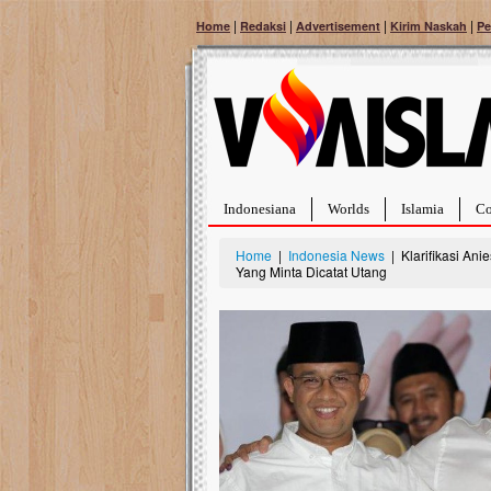
|
|
|
|
Home
Redaksi
Advertisement
Kirim Naskah
Pe
Indonesiana
Worlds
Islamia
Co
Home
|
Indonesia News
| Klarifikasi An
Yang Minta Dicatat Utang
Bantu Naura, Balit
Tumor Pembuluh D
Hidup Naura Salsabila 
rintangan yang sangat b
berusia sepuluh bulan, b
menghadapi penyakit yan
pembuluh darah berukur