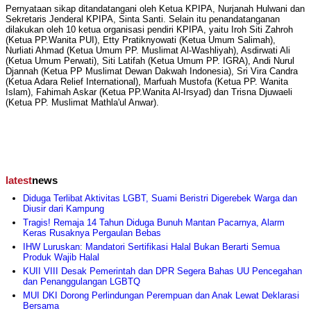
Pernyataan sikap ditandatangani oleh Ketua KPIPA, Nurjanah Hulwani dan
Sekretaris Jenderal KPIPA, Sinta Santi. Selain itu penandatanganan
dilakukan oleh 10 ketua organisasi pendiri KPIPA, yaitu Iroh Siti Zahroh
(Ketua PP.Wanita PUI), Etty Pratiknyowati (Ketua Umum Salimah),
Nurliati Ahmad (Ketua Umum PP. Muslimat Al-Washliyah), Asdirwati Ali
(Ketua Umum Perwati), Siti Latifah (Ketua Umum PP. IGRA), Andi Nurul
Djannah (Ketua PP Muslimat Dewan Dakwah Indonesia), Sri Vira Candra
(Ketua Adara Relief International), Marfuah Mustofa (Ketua PP. Wanita
Islam), Fahimah Askar (Ketua PP.Wanita Al-Irsyad) dan Trisna Djuwaeli
(Ketua PP. Muslimat Mathla'ul Anwar).
latest
news
Diduga Terlibat Aktivitas LGBT, Suami Beristri Digerebek Warga dan
Diusir dari Kampung
Tragis! Remaja 14 Tahun Diduga Bunuh Mantan Pacarnya, Alarm
Keras Rusaknya Pergaulan Bebas
IHW Luruskan: Mandatori Sertifikasi Halal Bukan Berarti Semua
Produk Wajib Halal
KUII VIII Desak Pemerintah dan DPR Segera Bahas UU Pencegahan
dan Penanggulangan LGBTQ
MUI DKI Dorong Perlindungan Perempuan dan Anak Lewat Deklarasi
Bersama