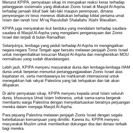
Menurut KPIPA, pernyataan sikap ini merupakan reaksi keras terhadap
pelanggaran sistematis yang dilakukan Zionis Israel di Masjid Al-Aqsha
terhadap jamaah itikaf baik laki-laki maupun perempuan, dimana
penyerangan ini terus menerus dilakukan terhadap kiblat pertama umat
Islam dan tanah Isra’ Mi’raj Rasulullah Shalallahu 'Alaihi Wasallam.
KPIPA juga menyatakan ikut berduka yang mendalam terhadap saudara-
saudara di Masjid Al-Aqsha yang mengalami penganiayaan dari Zionis
Israel dan terjadi di bulan Ramadhan.
Selanjutnya, lembaga yang peduli terhadap Al-Aqsha ini mengingatkan
negara-negara Timur Tengah agar bersatu melawan penjajah Zionis Israel
untuk mengembalikan kesucian Masjid Al-Aqsha dan menghentikan MOU
normalisasi yang sudah ditandatangani.
Lebih jauh, KPIPA menyeru masyarakat dunia dan lembaga-lembaga HAM
dunia untuk berperan menuntut pertanggungjawaban Zionis Israel atas
kejahatan ini, serta membawanya ke mahkamah internasional untuk
menegakkan hak rakyat Palestina yang tak terlupakan dan tak akan
dilupakan.
Di akhir pernyataan sikap, KPIPA menyeru kepada umat Islam seluruh
dunia, khususnya Umat Islam Indonesia, untuk sama-sama bergerak
membantu warga Palestina dengan menyebarluaskan beratnya perjuangan
mereka dalam menjaga Masjid Al-Aqsha.
Para pejuang Palestina melawan penjajah Zionis Israel dengan segala
keterbatasan kemampuan yang dimiliki. Karena itu, KPIPA menyeru
masyarakat Muslim untuk memberikan dukungan doa dan donasi terbaik
bagi mereka.