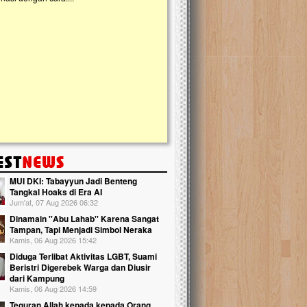
kanak Islam Terpadu (TKIT) An Najjah d
Gedung Majelis Taklim di Jonggol,...
MUI DKI: Tabayyun Jadi Benteng
Tangkal Hoaks di Era AI
Jum'at, 07 Aug 2026 06:32
Dinamain ''Abu Lahab'' Karena Sangat
Tampan, Tapi Menjadi Simbol Neraka
Kamis, 06 Aug 2026 15:42
Diduga Terlibat Aktivitas LGBT, Suami
Beristri Digerebek Warga dan Diusir
dari Kampung
Kamis, 06 Aug 2026 14:59
Teguran Allah kepada kepada Orang