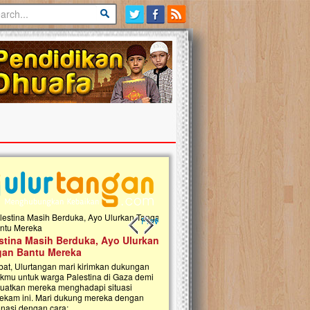
Previous slide
Next slide
tina Masih Berduka, Ayo Ulurkan
Open Donasi Wakaf Pembangu
n Bantu Mereka
Rumah Qur'an & TK Islam Terp
t, Ulurtangan mari kirimkan dukungan
Najjah di Jonggol
mu untuk warga Palestina di Gaza demi
tkan mereka menghadapi situasi
Saat ini, Ulurtangan bersama Yayasan 
am ini. Mari dukung mereka dengan
Najjahtul Islam Jonggol sedang merintis
si dengan cara:...
pembangunan Rumah Qur’an dan Tama