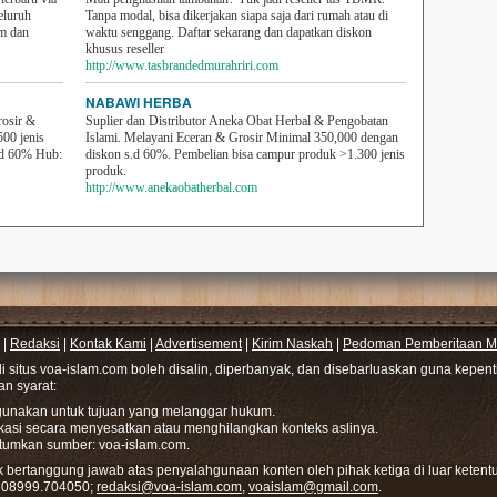
eluruh
Tanpa modal, bisa dikerjakan siapa saja dari rumah atau di
em dan
waktu senggang. Daftar sekarang dan dapatkan diskon
khusus reseller
http://www.tasbrandedmurahriri.com
NABAWI HERBA
rosir &
Suplier dan Distributor Aneka Obat Herbal & Pengobatan
500 jenis
Islami. Melayani Eceran & Grosir Minimal 350,000 dengan
sd 60% Hub:
diskon s.d 60%. Pembelian bisa campur produk >1.300 jenis
produk.
http://www.anekaobatherbal.com
|
Redaksi
|
Kontak Kami
|
Advertisement
|
Kirim Naskah
|
Pedoman Pemberitaan Me
di situs voa-islam.com boleh disalin, diperbanyak, dan disebarluaskan guna kepe
gan syarat:
hgunakan untuk tujuan yang melanggar hukum.
ikasi secara menyesatkan atau menghilangkan konteks aslinya.
tumkan sumber: voa-islam.com.
bertanggung jawab atas penyalahgunaan konten oleh pihak ketiga di luar ketentu
: 08999.704050;
redaksi@voa-islam.com
,
voaislam@gmail.com
.