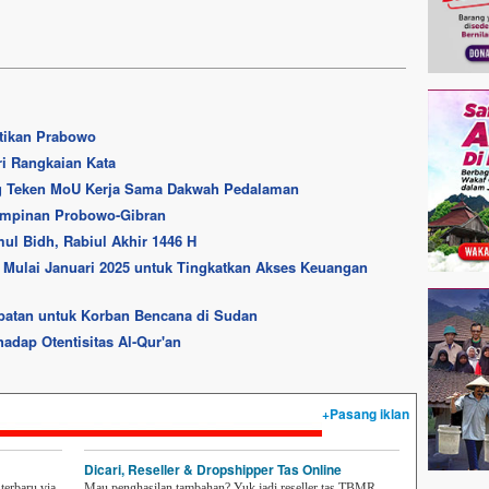
ntikan Prabowo
ri Rangkaian Kata
g Teken MoU Kerja Sama Dakwah Pedalaman
impinan Probowo-Gibran
ul Bidh, Rabiul Akhir 1446 H
 Mulai Januari 2025 untuk Tingkatkan Akses Keuangan
obatan untuk Korban Bencana di Sudan
adap Otentisitas Al-Qur'an
+Pasang iklan
Dicari, Reseller & Dropshipper Tas Online
erbaru via
Mau penghasilan tambahan? Yuk jadi reseller tas TBMR.