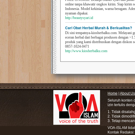
online tanpa khawatir ongkos kirim. Siap kirim s
Indonesia. Model kekinian, warna beragam. Ad
nyaman dipakai.
http://beautysyari.id
Cari Obat Herbal Murah & Berkualitas?
Di sini tempatnya-kiosherbalku.com. Melayani g
eceran herbal dari berbagai produsen dengan >1.
produk yang kami distribusikan dengan diskon 
0857-1024-0471
http://www.kiosherbalku.com
Home
|
About Us
Seluruh konten 
izin tertulis den
1. Tidak disala
2. Tidak dimodif
3. Tetap mencan
VOA-ISLAM tidak 
Kontak Redaksi