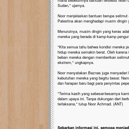
mana sebelumnya bantuan tersebut telah 
Sudan," ujarnya.
Noor menjelaskan bantuan berupa selimut
Palestina akan menghadapi musim dingin y
Menurutnya, musim dingin yang keras adal
mereka yang berada di kamp-kamp pengun
"Kita semua tahu bahwa kondisi mereka j
hidup mereka semakin berat. Oleh karena i
beban mereka dengan memberikan selimut d
ekstrem," ungkapnya.
Noor menyatakan Baznas juga menyadari 
kebutuhan mereka yang begitu besar. Nam
dan harapan baru bagi para penyintas pepe
"Terima kasih yang sebesar-besarnya kami
dalam upaya ini. Tanpa dukungan dari ber
terlaksana," tutup Noor Achmad. (ANT)
Sebarkan informasi ini, semoga menjadi