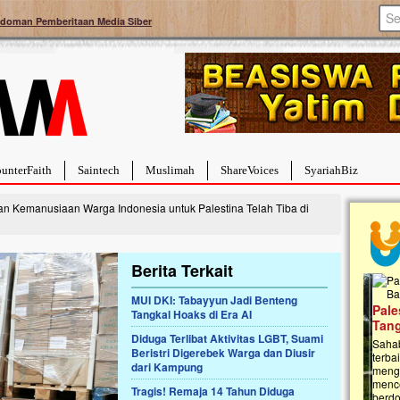
doman Pemberitaan Media Siber
unterFaith
Saintech
Muslimah
ShareVoices
SyariahBiz
n Kemanusiaan Warga Indonesia untuk Palestina Telah Tiba di
Berita Terkait
MUI DKI: Tabayyun Jadi Benteng
a Hebat Sembuh Dari
Pales
Tangkal Hoaks di Era AI
arah
Tanga
Diduga Terlibat Aktivitas LGBT, Suami
dipenuhi dengan
Sahaba
Beristri Digerebek Warga dan Diusir
erat. Meskipun baru
terbaik
dari Kampung
ayi yang imut ini harus
mengua
g dahsyat, yaitu tumor
mencek
Tragis! Remaja 14 Tahun Diduga
an...
berdona