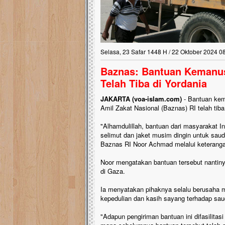
Selasa, 23 Safar 1448 H / 22 Oktober 2024 0
Baznas: Bantuan Kemanus
Telah Tiba di Yordania
JAKARTA (voa-islam.com)
- Bantuan kem
Amil Zakat Nasional (Baznas) RI telah tib
"Alhamdulillah, bantuan dari masyarakat I
selimut dan jaket musim dingin untuk sauda
Baznas RI Noor Achmad melalui keteranga
Noor mengatakan bantuan tersebut nantiny
di Gaza.
Ia menyatakan pihaknya selalu berusaha 
kepedulian dan kasih sayang terhadap saud
"Adapun pengiriman bantuan ini difasilit