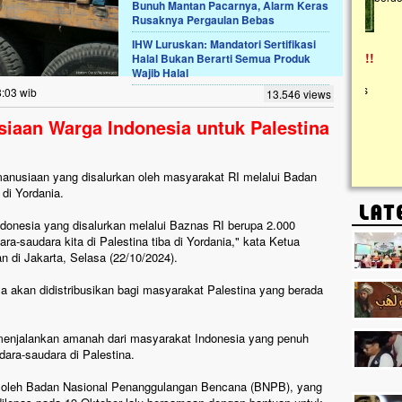
Bunuh Mantan Pacarnya, Alarm Keras
Rusaknya Pergaulan Bebas
Lima Tahun Mangkrak, Masjid di
IHW Luruskan: Mandatori Sertifikasi
Pelosok ini Mengenaskan. Ayo Bantu.!!
Halal Bukan Berarti Semua Produk
Wajib Halal
Nasib masjid di Kampung Cilumbu ini sungguh
mengenaskan. Lima tahun mangkrak, kini nyaris
8:03 wib
13.546 views
tak berbentuk masjid, dipenuhi rumput liar,
berlumut, dan menghitam terpapar panas dan
iaan Warga Indonesia untuk Palestina
hujan....
anusiaan yang disalurkan oleh masyarakat RI melalui Badan
a di Yordania.
ndonesia yang disalurkan melalui Baznas RI berupa 2.000
ra-saudara kita di Palestina tiba di Yordania," kata Ketua
n di Jakarta, Selasa (22/10/2024).
a akan didistribusikan bagi masyarakat Palestina yang berada
menjalankan amanah dari masyarakat Indonesia yang penuh
ara-saudara di Palestina.
asi oleh Badan Nasional Penanggulangan Bencana (BNPB), yang