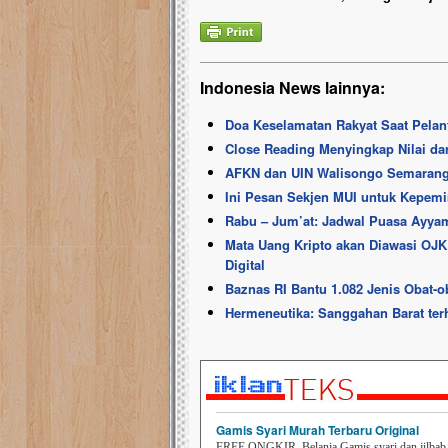
Indonesia News lainnya:
Doa Keselamatan Rakyat Saat Pela
Close Reading Menyingkap Nilai da
AFKN dan UIN Walisongo Semaran
Ini Pesan Sekjen MUI untuk Kepem
Rabu – Jum’at: Jadwal Puasa Ayyam
Mata Uang Kripto akan Diawasi OJK
Digital
Baznas RI Bantu 1.082 Jenis Obat-
Hermeneutika: Sanggahan Barat terh
Gamis Syari Murah Terbaru Original
FREE ONGKIR. Belanja Gamis syari dan jilbab t