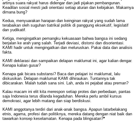
artinya suara rakyat harus didengar dan jadi pijakan pembangunan.
Keadilan sosial mesti jadi orientasi setiap aturan dan kebijakan. Makarnya
dimana bung?
Kedua, menyuarakan harapan dan keinginan rakyat yang sudah lama
terabaikan oleh suguhan tiatrikal politik di panggung eksekutif, legislatif
dan yudikatif.
Ketiga, mengingatkan pemangku kekuasaan bahwa bangsa ini sedang
berjalan ke arah yang salah. Terjadi deviasi, distorsi dan disorientasi.
KAMI hadir untuk mengingatkan dan meluruskan. Pakai data dan analisis
fakta.
KAMI deklarasi dan sampaikan delapan maklumat ini, agar kalian dengar.
Kenapa kalian gusar?
Kenapa gak bicara substansi? Baca dan pelajari isi maklumat, lalu
diskusikan. Delapan maklumat KAMI dihiraukan. Tuntannya tak
dibicarakan. Malah tudah sana sini. Lah, anda ini pejabat atau preman?
Kalau macam ini elit kita merespon setiap protes dan perbedaan, pantas
saja Indonesia terus dilanda kegaduhan. Mereka perlu ambil kursus
demokrasi, agar lebih matang dan siap berdiskusi.
KAMI anggotanya terdiri dari anak-anak bangsa. Apapun latarbelakang
etnis, agama, profesi dan politiknya, mereka datang dengan niat baik dan
tawarkan konsep keselamatan. Kenapa pada blingsatan?
*