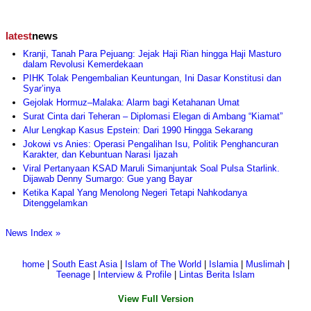
latest
news
Kranji, Tanah Para Pejuang: Jejak Haji Rian hingga Haji Masturo
dalam Revolusi Kemerdekaan
PIHK Tolak Pengembalian Keuntungan, Ini Dasar Konstitusi dan
Syar’inya
Gejolak Hormuz–Malaka: Alarm bagi Ketahanan Umat
Surat Cinta dari Teheran – Diplomasi Elegan di Ambang “Kiamat”
Alur Lengkap Kasus Epstein: Dari 1990 Hingga Sekarang
Jokowi vs Anies: Operasi Pengalihan Isu, Politik Penghancuran
Karakter, dan Kebuntuan Narasi Ijazah
Viral Pertanyaan KSAD Maruli Simanjuntak Soal Pulsa Starlink.
Dijawab Denny Sumargo: Gue yang Bayar
Ketika Kapal Yang Menolong Negeri Tetapi Nahkodanya
Ditenggelamkan
News Index »
home
|
South East Asia
|
Islam of The World
|
Islamia
|
Muslimah
|
Teenage
|
Interview & Profile
|
Lintas Berita Islam
View Full Version