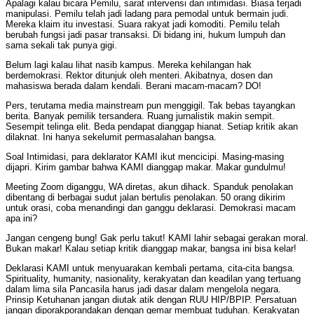
Apalagi kalau bicara Pemilu, sarat intervensi dan intimidasi. Biasa terjadi
manipulasi. Pemilu telah jadi ladang para pemodal untuk bermain judi.
Mereka klaim itu investasi. Suara rakyat jadi komoditi. Pemilu telah
berubah fungsi jadi pasar transaksi. Di bidang ini, hukum lumpuh dan
sama sekali tak punya gigi.
Belum lagi kalau lihat nasib kampus. Mereka kehilangan hak
berdemokrasi. Rektor ditunjuk oleh menteri. Akibatnya, dosen dan
mahasiswa berada dalam kendali. Berani macam-macam? DO!
Pers, terutama media mainstream pun menggigil. Tak bebas tayangkan
berita. Banyak pemilik tersandera. Ruang jurnalistik makin sempit.
Sesempit telinga elit. Beda pendapat dianggap hianat. Setiap kritik akan
dilaknat. Ini hanya sekelumit permasalahan bangsa.
Soal Intimidasi, para deklarator KAMI ikut mencicipi. Masing-masing
dijapri. Kirim gambar bahwa KAMI dianggap makar. Makar gundulmu!
Meeting Zoom diganggu, WA diretas, akun dihack. Spanduk penolakan
dibentang di berbagai sudut jalan bertulis penolakan. 50 orang dikirim
untuk orasi, coba menandingi dan ganggu deklarasi. Demokrasi macam
apa ini?
Jangan cengeng bung! Gak perlu takut! KAMI lahir sebagai gerakan moral.
Bukan makar! Kalau setiap kritik dianggap makar, bangsa ini bisa kelar!
Deklarasi KAMI untuk menyuarakan kembali pertama, cita-cita bangsa.
Spirituality, humanity, nasionality, kerakyatan dan keadilan yang tertuang
dalam lima sila Pancasila harus jadi dasar dalam mengelola negara.
Prinsip Ketuhanan jangan diutak atik dengan RUU HIP/BPIP. Persatuan
jangan diporakporandakan dengan gemar membuat tuduhan. Kerakyatan