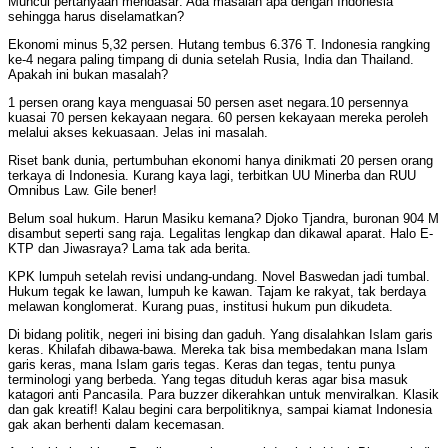
Muncul pertanyaan mendasar: Ada masalah apa dengan Indonesia
sehingga harus diselamatkan?
Ekonomi minus 5,32 persen. Hutang tembus 6.376 T. Indonesia rangking
ke-4 negara paling timpang di dunia setelah Rusia, India dan Thailand.
Apakah ini bukan masalah?
1 persen orang kaya menguasai 50 persen aset negara.10 persennya
kuasai 70 persen kekayaan negara. 60 persen kekayaan mereka peroleh
melalui akses kekuasaan. Jelas ini masalah.
Riset bank dunia, pertumbuhan ekonomi hanya dinikmati 20 persen orang
terkaya di Indonesia. Kurang kaya lagi, terbitkan UU Minerba dan RUU
Omnibus Law. Gile bener!
Belum soal hukum. Harun Masiku kemana? Djoko Tjandra, buronan 904 M
disambut seperti sang raja. Legalitas lengkap dan dikawal aparat. Halo E-
KTP dan Jiwasraya? Lama tak ada berita.
KPK lumpuh setelah revisi undang-undang. Novel Baswedan jadi tumbal.
Hukum tegak ke lawan, lumpuh ke kawan. Tajam ke rakyat, tak berdaya
melawan konglomerat. Kurang puas, institusi hukum pun dikudeta.
Di bidang politik, negeri ini bising dan gaduh. Yang disalahkan Islam garis
keras. Khilafah dibawa-bawa. Mereka tak bisa membedakan mana Islam
garis keras, mana Islam garis tegas. Keras dan tegas, tentu punya
terminologi yang berbeda. Yang tegas dituduh keras agar bisa masuk
katagori anti Pancasila. Para buzzer dikerahkan untuk menviralkan. Klasik
dan gak kreatif! Kalau begini cara berpolitiknya, sampai kiamat Indonesia
gak akan berhenti dalam kecemasan.