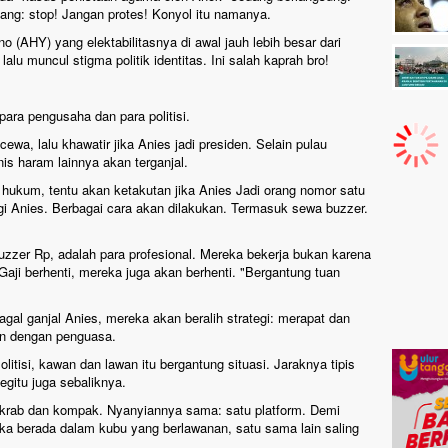
lang: stop! Jangan protes! Konyol itu namanya.
 (AHY) yang elektabilitasnya di awal jauh lebih besar dari
u muncul stigma politik identitas. Ini salah kaprah bro!
ara pengusaha dan para politisi.
wa, lalu khawatir jika Anies jadi presiden. Selain pulau
snis haram lainnya akan terganjal.
ukum, tentu akan ketakutan jika Anies Jadi orang nomor satu
i Anies. Berbagai cara akan dilakukan. Termasuk sewa buzzer.
buzzer Rp, adalah para profesional. Mereka bekerja bukan karena
Gaji berhenti, mereka juga akan berhenti. "Bergantung tuan
agal ganjal Anies, mereka akan beralih strategi: merapat dan
an dengan penguasa.
olitisi, kawan dan lawan itu bergantung situasi. Jaraknya tipis
egitu juga sebaliknya.
r, akrab dan kompak. Nyanyiannya sama: satu platform. Demi
eka berada dalam kubu yang berlawanan, satu sama lain saling