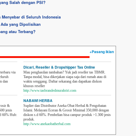
 yang Salah dengan PSI?
s Menyebar di Seluruh Indonesia
Ada yang Dipolisikan
bang atau Terbang?
+Pasang iklan
Dicari, Reseller & Dropshipper Tas Online
erbaru via
Mau penghasilan tambahan? Yuk jadi reseller tas TBMR.
eluruh
Tanpa modal, bisa dikerjakan siapa saja dari rumah atau di
em dan
waktu senggang. Daftar sekarang dan dapatkan diskon
khusus reseller
http://www.tasbrandedmurahriri.com
NABAWI HERBA
rosir &
Suplier dan Distributor Aneka Obat Herbal & Pengobatan
500 jenis
Islami. Melayani Eceran & Grosir Minimal 350,000 dengan
sd 60% Hub:
diskon s.d 60%. Pembelian bisa campur produk >1.300 jenis
produk.
http://www.anekaobatherbal.com