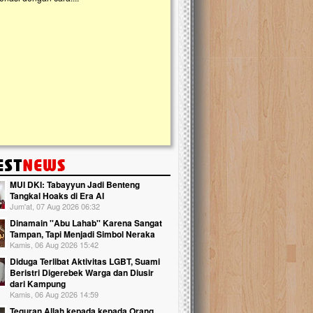
kanak Islam Terpadu (TKIT) An Najjah d
Gedung Majelis Taklim di Jonggol,...
MUI DKI: Tabayyun Jadi Benteng
Tangkal Hoaks di Era AI
Jum'at, 07 Aug 2026 06:32
Dinamain ''Abu Lahab'' Karena Sangat
Tampan, Tapi Menjadi Simbol Neraka
Kamis, 06 Aug 2026 15:42
Diduga Terlibat Aktivitas LGBT, Suami
Beristri Digerebek Warga dan Diusir
dari Kampung
Kamis, 06 Aug 2026 14:59
Teguran Allah kepada kepada Orang