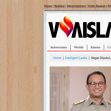
|
|
|
|
Home
Redaksi
Advertisement
Kirim Naskah
Pe
Indonesiana
Worlds
Islamia
Co
Home
|
Intelligent Leaks
| Gagal Dipukul,
Bantu Naura, Balit
Tumor Pembuluh D
Hidup Naura Salsabila 
rintangan yang sangat b
berusia sepuluh bulan, b
menghadapi penyakit yan
pembuluh darah berukur