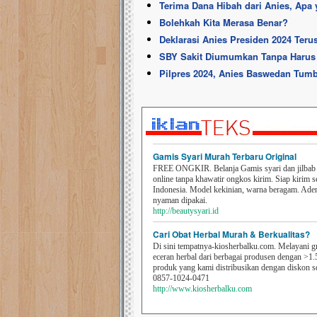
Terima Dana Hibah dari Anies, Apa
Bolehkah Kita Merasa Benar?
Deklarasi Anies Presiden 2024 Teru
SBY Sakit Diumumkan Tanpa Harus 
Pilpres 2024, Anies Baswedan Tum
Gamis Syari Murah Terbaru Original
FREE ONGKIR. Belanja Gamis syari dan jilbab t
online tanpa khawatir ongkos kirim. Siap kirim s
Indonesia. Model kekinian, warna beragam. Ad
nyaman dipakai.
http://beautysyari.id
Cari Obat Herbal Murah & Berkualitas?
Di sini tempatnya-kiosherbalku.com. Melayani g
eceran herbal dari berbagai produsen dengan >1.
produk yang kami distribusikan dengan diskon 
0857-1024-0471
http://www.kiosherbalku.com