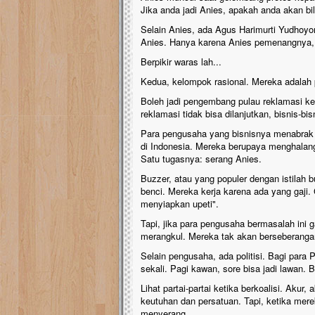
Jika anda jadi Anies, apakah anda akan bi
Selain Anies, ada Agus Harimurti Yudhoyono
Anies. Hanya karena Anies pemenangnya, lal
Berpikir waras lah...
Kedua, kelompok rasional. Mereka adalah p
Boleh jadi pengembang pulau reklamasi kece
reklamasi tidak bisa dilanjutkan, bisnis-bi
Para pengusaha yang bisnisnya menabrak h
di Indonesia. Mereka berupaya menghalang
Satu tugasnya: serang Anies.
Buzzer, atau yang populer dengan istilah 
benci. Mereka kerja karena ada yang gaji. 
menyiapkan upeti".
Tapi, jika para pengusaha bermasalah ini g
merangkul. Mereka tak akan berseberang
Selain pengusaha, ada politisi. Bagi para P
sekali. Pagi kawan, sore bisa jadi lawan. B
Lihat partai-partai ketika berkoalisi. Aku
keutuhan dan persatuan. Tapi, ketika mer
menyerang.