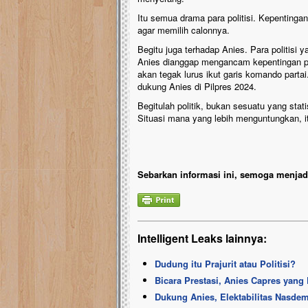
Itu semua drama para politisi. Kepentin
agar memilih calonnya.
Begitu juga terhadap Anies. Para politisi 
Anies dianggap mengancam kepentingan poli
akan tegak lurus ikut garis komando parta
dukung Anies di Pilpres 2024.
Begitulah politik, bukan sesuatu yang stat
Situasi mana yang lebih menguntungkan, it
Sebarkan informasi ini, semoga menjadi
Intelligent Leaks lainnya:
Dudung itu Prajurit atau Politisi?
Bicara Prestasi, Anies Capres yang
Dukung Anies, Elektabilitas Nasde