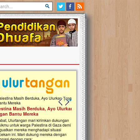
Previous slide
Next slide
tina Masih Berduka, Ayo Ulurkan
Open Donasi Wakaf Pembangu
n Bantu Mereka
Rumah Qur'an & TK Islam Terp
t, Ulurtangan mari kirimkan dukungan
Najjah di Jonggol
mu untuk warga Palestina di Gaza demi
tkan mereka menghadapi situasi
Saat ini, Ulurtangan bersama Yayasan 
am ini. Mari dukung mereka dengan
Najjahtul Islam Jonggol sedang merintis
si dengan cara:...
pembangunan Rumah Qur’an dan Tama