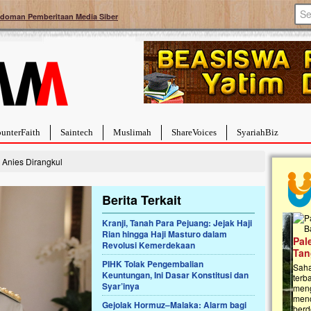
doman Pemberitaan Media Siber
unterFaith
Saintech
Muslimah
ShareVoices
SyariahBiz
 Anies Dirangkul
Berita Terkait
Kranji, Tanah Para Pejuang: Jejak Haji
Rian hingga Haji Masturo dalam
a Hebat Sembuh Dari
Pales
Revolusi Kemerdekaan
arah
Tanga
PIHK Tolak Pengembalian
dipenuhi dengan
Sahaba
Keuntungan, Ini Dasar Konstitusi dan
erat. Meskipun baru
terbaik
Syar’inya
ayi yang imut ini harus
mengua
g dahsyat, yaitu tumor
mencek
Gejolak Hormuz–Malaka: Alarm bagi
an...
berdona