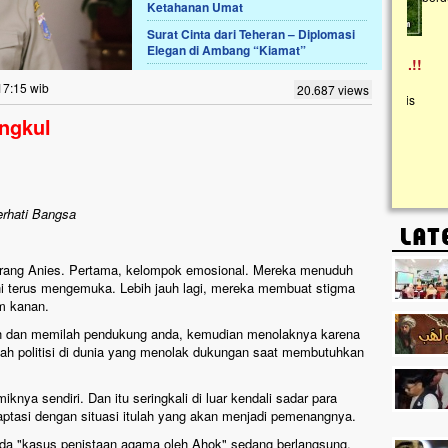
Ketahanan Umat
Surat Cinta dari Teheran – Diplomasi
Lima Tahun Mangkrak, Masjid di
Elegan di Ambang “Kiamat”
Pelosok ini Mengenaskan. Ayo Bantu.!!
Nasib masjid di Kampung Cilumbu ini sungguh
17:15 wib
20.687 views
mengenaskan. Lima tahun mangkrak, kini nyaris
tak berbentuk masjid, dipenuhi rumput liar,
angkul
berlumut, dan menghitam terpapar panas dan
hujan....
erhati Bangsa
rang Anies. Pertama, kelompok emosional. Mereka menuduh
ini terus mengemuka. Lebih jauh lagi, mereka membuat stigma
m kanan.
h dan memilah pendukung anda, kemudian menolaknya karena
akah politisi di dunia yang menolak dukungan saat membutuhkan
iknya sendiri. Dan itu seringkali di luar kendali sadar para
ptasi dengan situasi itulah yang akan menjadi pemenangnya.
da "kasus penistaan agama oleh Ahok" sedang berlangsung.