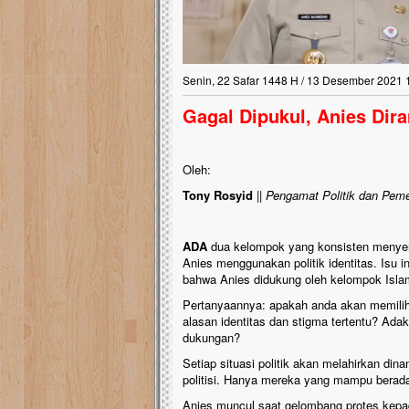
Senin, 22 Safar 1448 H / 13 Desember 2021 
Gagal Dipukul, Anies Dir
Oleh:
Tony Rosyid
||
Pengamat Politik dan Pem
ADA
dua kelompok yang konsisten menye
Anies menggunakan politik identitas. Isu 
bahwa Anies didukung oleh kelompok Isla
Pertanyaannya: apakah anda akan memili
alasan identitas dan stigma tertentu? Ad
dukungan?
Setiap situasi politik akan melahirkan dinam
politisi. Hanya mereka yang mampu berada
Anies muncul saat gelombang protes kepa