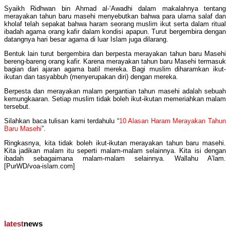
Syaikh Ridhwan bin Ahmad al-‘Awadhi dalam makalahnya tentang
merayakan tahun baru masehi menyebutkan bahwa para ulama salaf dan
kholaf telah sepakat bahwa haram seorang muslim ikut serta dalam ritual
ibadah agama orang kafir dalam kondisi apapun. Turut bergembira dengan
datangnya hari besar agama di luar Islam juga dilarang.
Bentuk lain turut bergembira dan berpesta merayakan tahun baru Masehi
bereng-bareng orang kafir. Karena merayakan tahun baru Masehi termasuk
bagian dari ajaran agama batil mereka. Bagi muslim diharamkan ikut-
ikutan dan tasyabbuh (menyerupakan diri) dengan mereka.
Berpesta dan merayakan malam pergantian tahun masehi adalah sebuah
kemungkaaran. Setiap muslim tidak boleh ikut-ikutan memeriahkan malam
tersebut.
Silahkan baca tulisan kami terdahulu “
10 Alasan Haram Merayakan Tahun
Baru Masehi
”.
Ringkasnya, kita tidak boleh ikut-ikutan merayakan tahun baru masehi.
Kita jadikan malam itu seperti malam-malam selainnya. Kita isi dengan
ibadah sebagaimana malam-malam selainnya. Wallahu A’lam.
[PurWD/voa-islam.com]
latest
news