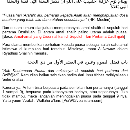
صِيَامُ يَوْمِ عَرَفَةَ أَحْتَسِبُ عَلَى اللَّهِ أَنْ يُكَفِّرَ السَّنَةَ الَّتِى قَبْلَهُ وَالسَّنَةَ
الَّتِى بَعْدَهُ
"
Puasa hari 'Arafah; aku berharap kepada Allah akan menghapuskan dosa
setahun yang telah lalu dan setahun sesudahnya.
" (HR. Muslim)
Dan secara umum dianjurkan memperbanyak amal shalih di sepuluh hari
pertama Dzulhijjah. Di antara amal shalih paling utama adalah puasa.
[
Baca:
Amal-amal yang Disunnahkan di Sepuluh Hari Pertama Dzulhijjah
]
Para ulama memberikan perhatian kepada puasa sebagai salah satu amal
istimewa di kumpulan hari tersebut. Misalnya, Imam Al-Nawawi dalam
Riyadhus Shalihin menulis,
باب فضل الصوم وغيره في العشر الأول من ذي الحجة
“
Bab Keutamaan Puasa dan selainnya di sepuluh hari pertama dari
Dzilhijjah
”. Kemudian beliau sebutkan hadits dari Ibnu Abbas radhiyallaahu
'anhu di atas.
Karenanya, Antum bisa berpuasa pada sembilan hari pertamanya (tanggal
1 sampai 9), berpuasa pada kebanyakan harinya, atau separuhnya. Jika
tidak mampu, maka janganlah meninggalkan puasa pada tanggal 9 nya.
Yaitu yaum ‘Arafah. Wallahu a’lam. [PurWD/voa-islam.com]