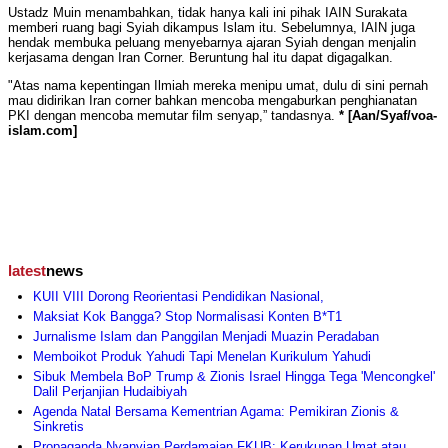
Ustadz Muin menambahkan, tidak hanya kali ini pihak IAIN Surakata
memberi ruang bagi Syiah dikampus Islam itu. Sebelumnya, IAIN juga
hendak membuka peluang menyebarnya ajaran Syiah dengan menjalin
kerjasama dengan Iran Corner. Beruntung hal itu dapat digagalkan.
"Atas nama kepentingan Ilmiah mereka menipu umat, dulu di sini pernah
mau didirikan Iran corner bahkan mencoba mengaburkan penghianatan
PKI dengan mencoba memutar film senyap,” tandasnya.
* [Aan/Syaf/voa-
islam.com]
latest
news
KUII VIII Dorong Reorientasi Pendidikan Nasional,
Maksiat Kok Bangga? Stop Normalisasi Konten B*T1
Jurnalisme Islam dan Panggilan Menjadi Muazin Peradaban
Memboikot Produk Yahudi Tapi Menelan Kurikulum Yahudi
Sibuk Membela BoP Trump & Zionis Israel Hingga Tega 'Mencongkel'
Dalil Perjanjian Hudaibiyah
Agenda Natal Bersama Kementrian Agama: Pemikiran Zionis &
Sinkretis
Propaganda Nyanyian Perdamaian FKUB: Kerukunan Umat atau