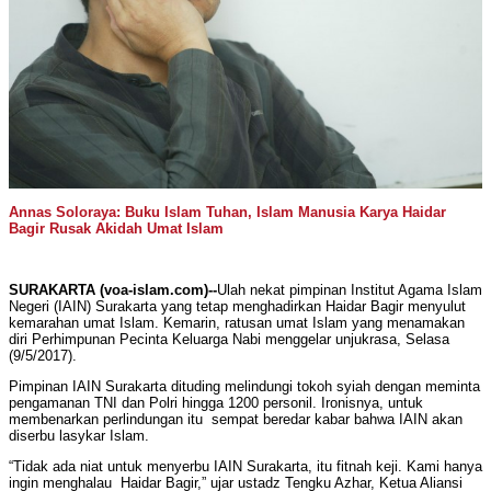
Annas Soloraya: Buku Islam Tuhan, Islam Manusia Karya Haidar
Bagir Rusak Akidah Umat Islam
SURAKARTA (voa-islam.com)--
Ulah nekat pimpinan Institut Agama Islam
Negeri (IAIN) Surakarta yang tetap menghadirkan Haidar Bagir menyulut
kemarahan umat Islam. Kemarin, ratusan umat Islam yang menamakan
diri Perhimpunan Pecinta Keluarga Nabi menggelar unjukrasa, Selasa
(9/5/2017).
Pimpinan IAIN Surakarta dituding melindungi tokoh syiah dengan meminta
pengamanan TNI dan Polri hingga 1200 personil. Ironisnya, untuk
membenarkan perlindungan itu sempat beredar kabar bahwa IAIN akan
diserbu lasykar Islam.
“Tidak ada niat untuk menyerbu IAIN Surakarta, itu fitnah keji. Kami hanya
ingin menghalau Haidar Bagir,” ujar ustadz Tengku Azhar, Ketua Aliansi