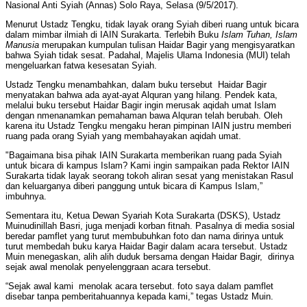
Nasional Anti Syiah (Annas) Solo Raya, Selasa (9/5/2017).
Menurut Ustadz Tengku, tidak layak orang Syiah diberi ruang untuk bicara
dalam mimbar ilmiah di IAIN Surakarta. Terlebih Buku
Islam Tuhan, Islam
Manusia
merupakan kumpulan tulisan Haidar Bagir yang mengisyaratkan
bahwa Syiah tidak sesat. Padahal, Majelis Ulama Indonesia (MUI) telah
mengeluarkan fatwa kesesatan Syiah.
Ustadz Tengku menambahkan, dalam buku tersebut Haidar Bagir
menyatakan bahwa ada ayat-ayat Alquran yang hilang. Pendek kata,
melalui buku tersebut Haidar Bagir ingin merusak aqidah umat Islam
dengan nmenanamkan pemahaman bawa Alquran telah berubah. Oleh
karena itu Ustadz Tengku mengaku heran pimpinan IAIN justru memberi
ruang pada orang Syiah yang membahayakan aqidah umat.
"Bagaimana bisa pihak IAIN Surakarta memberikan ruang pada Syiah
untuk bicara di kampus Islam? Kami ingin sampaikan pada Rektor IAIN
Surakarta tidak layak seorang tokoh aliran sesat yang menistakan Rasul
dan keluarganya diberi panggung untuk bicara di Kampus Islam,”
imbuhnya.
Sementara itu, Ketua Dewan Syariah Kota Surakarta (DSKS), Ustadz
Muinudinillah Basri, juga menjadi korban fitnah. Pasalnya di media sosial
beredar pamflet yang turut membubuhkan foto dan nama dirinya untuk
turut membedah buku karya Haidar Bagir dalam acara tersebut. Ustadz
Muin menegaskan, alih alih duduk bersama dengan Haidar Bagir, dirinya
sejak awal menolak penyelenggraan acara tersebut.
“Sejak awal kami menolak acara tersebut. foto saya dalam pamflet
disebar tanpa pemberitahuannya kepada kami,” tegas Ustadz Muin.