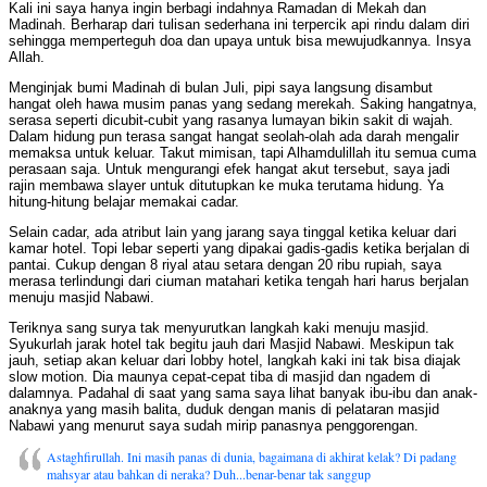
Kali ini saya hanya ingin berbagi indahnya Ramadan di Mekah dan
Madinah. Berharap dari tulisan sederhana ini terpercik api rindu dalam diri
sehingga memperteguh doa dan upaya untuk bisa mewujudkannya. Insya
Allah.
Menginjak bumi Madinah di bulan Juli, pipi saya langsung disambut
hangat oleh hawa musim panas yang sedang merekah. Saking hangatnya,
serasa seperti dicubit-cubit yang rasanya lumayan bikin sakit di wajah.
Dalam hidung pun terasa sangat hangat seolah-olah ada darah mengalir
memaksa untuk keluar. Takut mimisan, tapi Alhamdulillah itu semua cuma
perasaan saja. Untuk mengurangi efek hangat akut tersebut, saya jadi
rajin membawa slayer untuk ditutupkan ke muka terutama hidung. Ya
hitung-hitung belajar memakai cadar.
Selain cadar, ada atribut lain yang jarang saya tinggal ketika keluar dari
kamar hotel. Topi lebar seperti yang dipakai gadis-gadis ketika berjalan di
pantai. Cukup dengan 8 riyal atau setara dengan 20 ribu rupiah, saya
merasa terlindungi dari ciuman matahari ketika tengah hari harus berjalan
menuju masjid Nabawi.
Teriknya sang surya tak menyurutkan langkah kaki menuju masjid.
Syukurlah jarak hotel tak begitu jauh dari Masjid Nabawi. Meskipun tak
jauh, setiap akan keluar dari lobby hotel, langkah kaki ini tak bisa diajak
slow motion. Dia maunya cepat-cepat tiba di masjid dan ngadem di
dalamnya. Padahal di saat yang sama saya lihat banyak ibu-ibu dan anak-
anaknya yang masih balita, duduk dengan manis di pelataran masjid
Nabawi yang menurut saya sudah mirip panasnya penggorengan.
Astaghfirullah. Ini masih panas di dunia, bagaimana di akhirat kelak? Di padang
mahsyar atau bahkan di neraka? Duh...benar-benar tak sanggup