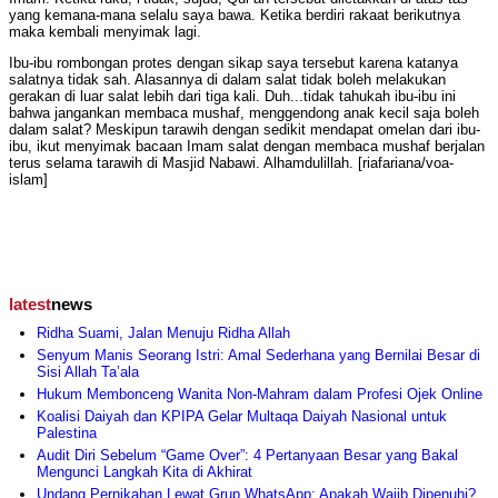
yang kemana-mana selalu saya bawa. Ketika berdiri rakaat berikutnya
maka kembali menyimak lagi.
Ibu-ibu rombongan protes dengan sikap saya tersebut karena katanya
salatnya tidak sah. Alasannya di dalam salat tidak boleh melakukan
gerakan di luar salat lebih dari tiga kali. Duh...tidak tahukah ibu-ibu ini
bahwa jangankan membaca mushaf, menggendong anak kecil saja boleh
dalam salat? Meskipun tarawih dengan sedikit mendapat omelan dari ibu-
ibu, ikut menyimak bacaan Imam salat dengan membaca mushaf berjalan
terus selama tarawih di Masjid Nabawi. Alhamdulillah. [riafariana/voa-
islam]
latest
news
Ridha Suami, Jalan Menuju Ridha Allah
Senyum Manis Seorang Istri: Amal Sederhana yang Bernilai Besar di
Sisi Allah Ta’ala
Hukum Membonceng Wanita Non-Mahram dalam Profesi Ojek Online
Koalisi Daiyah dan KPIPA Gelar Multaqa Daiyah Nasional untuk
Palestina
Audit Diri Sebelum “Game Over”: 4 Pertanyaan Besar yang Bakal
Mengunci Langkah Kita di Akhirat
Undang Pernikahan Lewat Grup WhatsApp; Apakah Wajib Dipenuhi?