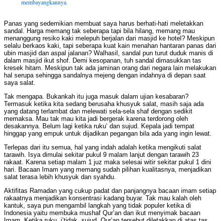
membayangkannya.
Panas yang sedemikian membuat saya harus berhati-hati meletakkan
sandal. Harga memang tak seberapa tapi bila hilang, memang mau
menanggung resiko kaki melepuh berjalan dari masjid ke hotel? Meskipun
selalu berkaos kaki, tapi seberapa kuat kain menahan hantaran panas dari
ubin masjid dan aspal jalanan? Walhasil, sandal pun turut duduk manis di
dalam masjid ikut shof. Demi kesopanan, tuh sandal dimasukkan tas
kresek hitam. Meskipun tak ada jaminan orang dari negara lain melakukan
hal serupa sehingga sandalnya mejeng dengan indahnya di depan saat
saya salat.
Tak mengapa. Bukankah itu juga masuk dalam ujian kesabaran?
Termasuk ketika kita sedang berusaha khusyuk salat, masih saja ada
yang datang terlambat dan melewati sela-sela shaf dengan sedikit
memaksa. Mau tak mau kita jadi bergerak karena terdorong oleh
desakannya. Belum lagi ketika ruku’ dan sujud. Kepala jadi tempat
hinggap yang empuk untuk dijadikan pegangan bila ada yang ingin lewat.
Terlepas dari itu semua, hal yang indah adalah ketika mengikuti salat
tarawih. Isya dimulai sekitar pukul 9 malam lanjut dengan tarawih 23
rakaat. Karena setiap malam 1 juz maka selesai witir sekitar pukul 1 dini
hari. Bacaan Imam yang memang sudah pilihan kualitasnya, menjadikan
salat terasa lebih khusyuk dan syahdu.
Aktifitas Ramadan yang cukup padat dan panjangnya bacaan imam setiap
rakaatnya menjadikan konsentrasi kadang buyar. Tak mau kalah oleh
kantuk, saya pun mengambil langkah yang tidak populer ketika di
Indonesia yaitu membuka mushaf Qur’an dan ikut menyimak bacaan
Imam. Ketika ruku, i’tidak, sujud, Qur’an tersebut diletakkan di atas tas