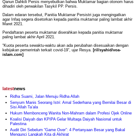
Qanun Dahkili Persis menyebutkan bahwa Muktamar bagian otonom harus
dihadiri oleh perwakilan Tasykil PP. Persis.
Dalam edaran tersebut, Panitia Muktamar Persistri juga mengingatkan
agar Infaq segera disetorkan kepada panitia muktamar paling lambat akhir
Maret 2021.
Pendaftaran peserta muktamar diserahkan kepada panitia muktamar
paling lambat akhir April 2021.
“Kuota peserta sewaktu-waktu akan ada perubahan disesuaikan dengan
kebijakan pemerintah terkait covid-19”, ujar Resya.
[ril/syahid/voa-
islam.com]
latest
news
Ridha Suami, Jalan Menuju Ridha Allah
Senyum Manis Seorang Istri: Amal Sederhana yang Bernilai Besar di
Sisi Allah Ta’ala
Hukum Membonceng Wanita Non-Mahram dalam Profesi Ojek Online
Koalisi Daiyah dan KPIPA Gelar Multaqa Daiyah Nasional untuk
Palestina
Audit Diri Sebelum “Game Over”: 4 Pertanyaan Besar yang Bakal
Mengunci Langkah Kita di Akhirat