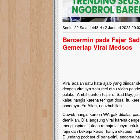
Lima Tahun Mangkra
Pelosok ini Mengen
Nasib masjid di Kampun
Senin, 22 Safar 1448 H / 2 Januari 2023 20:0
mengenaskan. Lima tahu
tak berbentuk masjid, di
Bercermin pada Fajar Sad
berlumut, dan menghita
Gemerlap Viral Medsos
hujan....
Viral adalah satu kata ajaib yang diincar 
dengan viralnya satu reel atau video pende
pelaku. Ambil contoh Fajar si Sad Boy, ju
kalau nangis karena teringat dosa, itu ker
pacarnya. Ya Allah, nauzhubillah.
Cowok nangis karena WA gak dibalas pacar
demikian. Dia langsung viral karena cenge
menginspirasi jutaan remaja lainnya untuk 
rajin dan bekerja keras, hanya ekspesi m
Diundang podcast di sana-sini, endorse 