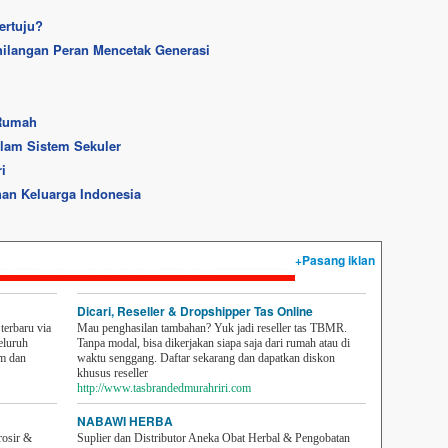
ertuju?
ilangan Peran Mencetak Generasi
 Rumah
lam Sistem Sekuler
i
an Keluarga Indonesia
+Pasang iklan
Dicari, Reseller & Dropshipper Tas Online
erbaru via
Mau penghasilan tambahan? Yuk jadi reseller tas TBMR.
eluruh
Tanpa modal, bisa dikerjakan siapa saja dari rumah atau di
em dan
waktu senggang. Daftar sekarang dan dapatkan diskon
khusus reseller
http://www.tasbrandedmurahriri.com
NABAWI HERBA
rosir &
Suplier dan Distributor Aneka Obat Herbal & Pengobatan