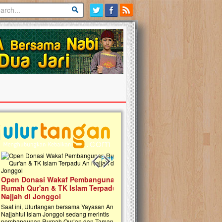
Previous slide
Next slide
 Donasi Wakaf Pembangunan
Ulurtangan Bersama PDUI Kota 
 Qur'an & TK Islam Terpadu An
Safari Wakaf Qur'an dan Tebar
h di Jonggol
Sembako ke Pelosok Negeri
i, Ulurtangan bersama Yayasan An
Mari bergabung dalam memperkuat jari
ul Islam Jonggol sedang merintis
kebaikan di pelosok negeri dengan Waka
gunan Rumah Qur’an dan Taman Kanak-
Qur'an. Jangan ragu untuk menjadi bagi