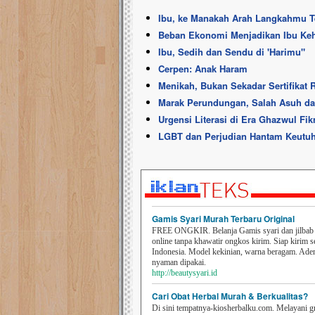
Ibu, ke Manakah Arah Langkahmu T
Beban Ekonomi Menjadikan Ibu Keh
Ibu, Sedih dan Sendu di 'Harimu"
Cerpen: Anak Haram
Menikah, Bukan Sekadar Sertifikat
Marak Perundungan, Salah Asuh da
Urgensi Literasi di Era Ghazwul Fikr
LGBT dan Perjudian Hantam Keutuh
Gamis Syari Murah Terbaru Original
FREE ONGKIR. Belanja Gamis syari dan jilbab t
online tanpa khawatir ongkos kirim. Siap kirim s
Indonesia. Model kekinian, warna beragam. Ad
nyaman dipakai.
http://beautysyari.id
Cari Obat Herbal Murah & Berkualitas?
Di sini tempatnya-kiosherbalku.com. Melayani g