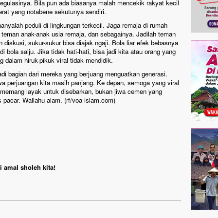
egulasinya. Bila pun ada biasanya malah mencekik rakyat kecil
rat yang notabene sekutunya sendiri.
anyalah peduli di lingkungan terkecil. Jaga remaja di rumah
, teman anak-anak usia remaja, dan sebagainya. Jadilah teman
 diskusi, sukur-sukur bisa diajak ngaji. Bola liar efek bebasnya
 bola salju. Jika tidak hati-hati, bisa jadi kita atau orang yang
g dalam hiruk-pikuk viral tidak mendidik.
di bagian dari mereka yang berjuang menguatkan generasi.
a perjuangan kita masih panjang. Ke depan, semoga yang viral
g memang layak untuk disebarkan, bukan jiwa cemen yang
 pacar. Wallahu alam. (rf/voa-islam.com)
 amal sholeh kita!