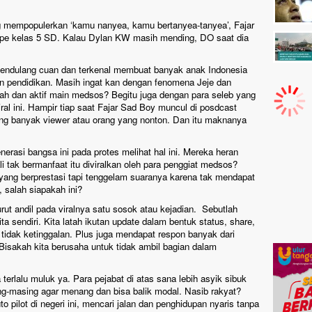
 mempopulerkan ‘kamu nanyea, kamu bertanyea-tanyea’, Fajar
pe kelas 5 SD. Kalau Dylan KW masih mending, DO saat dia
endulang cuan dan terkenal membuat banyak anak Indonesia
n pendidikan. Masih ingat kan dengan fenomena Jeje dan
h dan aktif main medsos? Begitu juga dengan para seleb yang
al ini. Hampir tiap saat Fajar Sad Boy muncul di posdcast
g banyak viewer atau orang yang nonton. Dan itu maknanya
erasi bangsa ini pada protes melihat hal ini. Mereka heran
i tak bermanfaat itu diviralkan oleh para penggiat medsos?
yang berprestasi tapi tenggelam suaranya karena tak mendapat
 salah siapakah ini?
ut andil pada viralnya satu sosok atau kejadian. Sebutlah
ita sendiri. Kita latah ikutan update dalam bentuk status, share,
tidak ketinggalan. Plus juga mendapat respon banyak dari
Bisakah kita berusaha untuk tidak ambil bagian dalam
terlalu muluk ya. Para pejabat di atas sana lebih asyik sibuk
g-masing agar menang dan bisa balik modal. Nasib rakyat?
o pilot di negeri ini, mencari jalan dan penghidupan nyaris tanpa