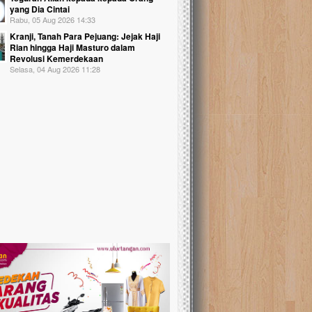
yang Dia Cintai
Rabu, 05 Aug 2026 14:33
Kranji, Tanah Para Pejuang: Jejak Haji
Rian hingga Haji Masturo dalam
Revolusi Kemerdekaan
Selasa, 04 Aug 2026 11:28