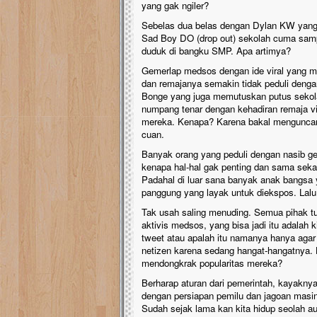
yang gak ngiler?
Sebelas dua belas dengan Dylan KW yang
Sad Boy DO (drop out) sekolah cuma sam
duduk di bangku SMP. Apa artimya?
Gemerlap medsos dengan ide viral yang m
dan remajanya semakin tidak peduli denga
Bonge yang juga memutuskan putus sekola
numpang tenar dengan kehadiran remaja vir
mereka. Kenapa? Karena bakal menguncan
cuan.
Banyak orang yang peduli dengan nasib gen
kenapa hal-hal gak penting dan sama sekal
Padahal di luar sana banyak anak bangsa 
panggung yang layak untuk diekspos. Lalu,
Tak usah saling menuding. Semua pihak tur
aktivis medsos, yang bisa jadi itu adalah k
tweet atau apalah itu namanya hanya agar 
netizen karena sedang hangat-hangatnya. 
mendongkrak popularitas mereka?
Berharap aturan dari pemerintah, kayaknya 
dengan persiapan pemilu dan jagoan masin
Sudah sejak lama kan kita hidup seolah aut