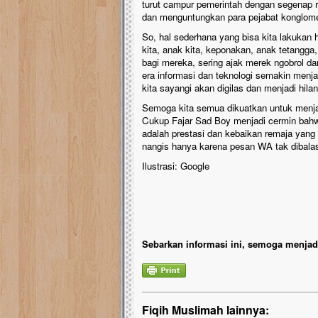
turut campur pemerintah dengan segenap r
dan menguntungkan para pejabat konglome
So, hal sederhana yang bisa kita lakukan h
kita, anak kita, keponakan, anak tetangga
bagi mereka, sering ajak merek ngobrol dan
era informasi dan teknologi semakin menjadi
kita sayangi akan digilas dan menjadi hilan
Semoga kita semua dikuatkan untuk menja
Cukup Fajar Sad Boy menjadi cermin bahw
adalah prestasi dan kebaikan remaja yan
nangis hanya karena pesan WA tak dibalas
Ilustrasi: Google
Sebarkan informasi ini, semoga menjadi
Fiqih Muslimah lainnya: