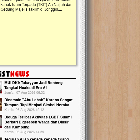
slam Terpadu (TKIT) An Najjah dan
kebaikan ini. Abadikan harta dengan wa
Majelis Taklim di Jonggol,...
Qur'an dan saksikan...
MUI DKI: Tabayyun Jadi Benteng
Tangkal Hoaks di Era AI
Jum'at, 07 Aug 2026 06:32
Dinamain ''Abu Lahab'' Karena Sangat
Tampan, Tapi Menjadi Simbol Neraka
Kamis, 06 Aug 2026 15:42
Diduga Terlibat Aktivitas LGBT, Suami
Beristri Digerebek Warga dan Diusir
dari Kampung
Kamis, 06 Aug 2026 14:59
Teguran Allah kepada kepada Orang