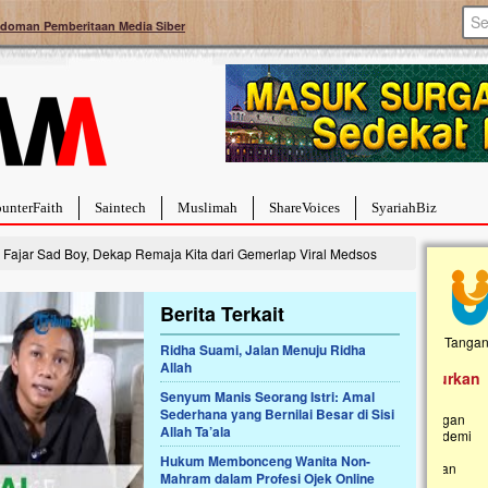
doman Pemberitaan Media Siber
unterFaith
Saintech
Muslimah
ShareVoices
SyariahBiz
Fajar Sad Boy, Dekap Remaja Kita dari Gemerlap Viral Medsos
Berita Terkait
Ridha Suami, Jalan Menuju Ridha
Allah
Palestina Masih Berduka, Ayo Ulurkan
Open
Tangan Bantu Mereka
Senyum Manis Seorang Istri: Amal
Rumah
Sederhana yang Bernilai Besar di Sisi
Sahabat, Ulurtangan mari kirimkan dukungan
Najja
Allah Ta’ala
terbaikmu untuk warga Palestina di Gaza demi
menguatkan mereka menghadapi situasi
Saat in
Hukum Membonceng Wanita Non-
mencekam ini. Mari dukung mereka dengan
Najjaht
Mahram dalam Profesi Ojek Online
berdonasi dengan cara:...
pemban