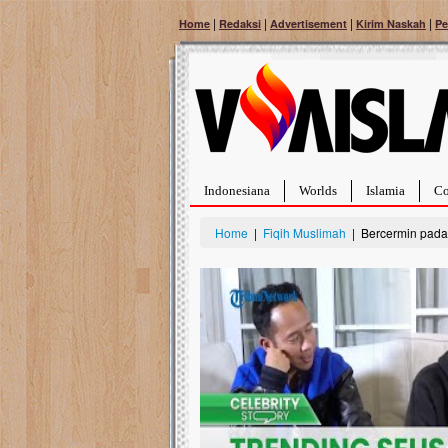
|
|
|
|
Home
Redaksi
Advertisement
Kirim Naskah
Pe
Indonesiana
Worlds
Islamia
Co
Home
|
Fiqih Muslimah
| Bercermin pada 
Bantu Naura, Balita Hebat Sembuh Dari
Tumor Pembuluh Darah
Hidup Naura Salsabila dipenuhi dengan
rintangan yang sangat berat. Meskipun baru
berusia sepuluh bulan, bayi yang imut ini harus
menghadapi penyakit yang dahsyat, yaitu tumor
pembuluh darah berukuran...