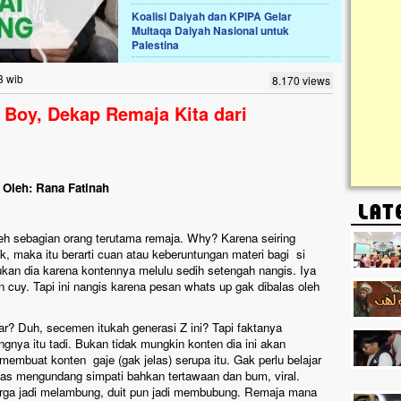
kanak I
Koalisi Daiyah dan KPIPA Gelar
Gedung 
Multaqa Daiyah Nasional untuk
k, Masjid di
Palestina
askan. Ayo Bantu.!!
g Cilumbu ini sungguh
3 wib
8.170 views
n mangkrak, kini nyaris
penuhi rumput liar,
 Boy, Dekap Remaja Kita dari
m terpapar panas dan
Oleh: Rana Fatinah
oleh sebagian orang terutama remaja. Why? Karena seiring
k, maka itu berarti cuan atau keberuntungan materi bagi si
lukan dia karena kontennya melulu sedih setengah nangis. Iya
en cuy. Tapi ini nangis karena pesan whats up gak dibalas oleh
? Duh, secemen itukah generasi Z ini? Tapi faktanya
ngnya itu tadi. Bukan tidak mungkin konten dia ini akan
membuat konten gaje (gak jelas) serupa itu. Gak perlu belajar
elas mengundang simpati bahkan tertawaan dan bum, viral.
harga jadi melambung, duit pun jadi membubung. Remaja mana