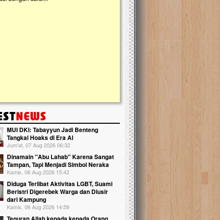
kanak Islam Terpadu (TKIT) An Najjah d
Gedung Majelis Taklim di Jonggol,...
MUI DKI: Tabayyun Jadi Benteng
Tangkal Hoaks di Era AI
Jum'at, 07 Aug 2026 06:32
Dinamain ''Abu Lahab'' Karena Sangat
Tampan, Tapi Menjadi Simbol Neraka
Kamis, 06 Aug 2026 15:42
Diduga Terlibat Aktivitas LGBT, Suami
Beristri Digerebek Warga dan Diusir
dari Kampung
Kamis, 06 Aug 2026 14:59
Teguran Allah kepada kepada Orang