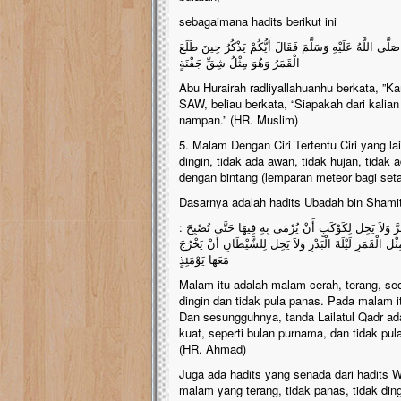
sebagaimana hadits berikut ini
َلَّى اللَّهُ عَلَيْهِ وَسَلَّمَ فَقَالَ أَيُّكُمْ يَذْكُرُ حِينَ طَلَعَ
الْقَمَرُ وَهُوَ مِثْلُ شِقِّ جَفْنَةٍ
Abu Hurairah radliyallahuanhu berkata, ”Kam
SAW, beliau berkata, “Siapakah dari kalia
nampan.” (HR. Muslim)
5. Malam Dengan Ciri Tertentu Ciri yang la
dingin, tidak ada awan, tidak hujan, tida
dengan bintang (lemparan meteor bagi seta
Dasarnya adalah hadits Ubadah bin Shamit 
: إِنَّهَا صَافِيَةٌ بَلْجَةٌ كَأَنَّ فِيهَا قَمَرًا سَاطِعًا سَاكِنَةٌ سَاجِيَةٌ لاَ بَرْدَ فِيهَا وَلاَ حَرَّ وَلاَ يَحِل لِكَوْكَبٍ أَنْ يُرْمَى بِهِ فِيهَا حَتَّى تُصْبِحَ
ل الْقَمَرِ لَيْلَةَ الْبَدْرِ وَلاَ يَحِل لِلشَّيْطَانِ أَنْ يَخْرُجَ
مَعَهَا يَوْمَئِذٍ
Malam itu adalah malam cerah, terang, se
dingin dan tidak pula panas. Pada malam it
Dan sesungguhnya, tanda Lailatul Qadr adal
kuat, seperti bulan purnama, dan tidak pul
(HR. Ahmad)
Juga ada hadits yang senada dari hadits Wa
malam yang terang, tidak panas, tidak ding