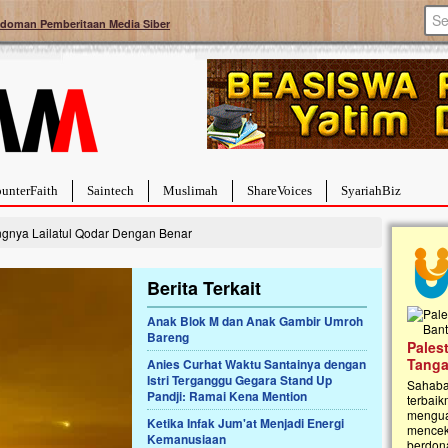
doman Pemberitaan Media Siber
unterFaith
Saintech
Muslimah
ShareVoices
SyariahBiz
gnya Lailatul Qodar Dengan Benar
Berita Terkait
Anak Blok M dan Anak Gambir Umroh
Bareng
a Hebat Sembuh Dari
Pales
arah
Tanga
Anies Curhat Waktu Santainya dengan
Istri Terganggu Gegara Stand Up
dipenuhi dengan
Sahaba
Pandji: Ramai Kena Mention
erat. Meskipun baru
terbaik
ayi yang imut ini harus
mengua
Ketika Infak Jum'at Menjadi Energi
g dahsyat, yaitu tumor
mencek
Kemanusiaan
an...
berdona