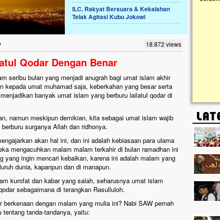
ILC, Rakyat Bersuara & Kekalahan
Telak Agitasi Kubu Jokowi
Lima Tahun Mangkrak, Masjid di
Pelosok ini Mengenaskan. Ayo Bantu.!!
Nasib masjid di Kampung Cilumbu ini sungguh
b
18.872 views
mengenaskan. Lima tahun mangkrak, kini nyaris
tak berbentuk masjid, dipenuhi rumput liar,
latul Qodar Dengan Benar
berlumut, dan menghitam terpapar panas dan
hujan....
am seribu bulan yang menjadi anugrah bagi umat islam akhir
kan kepada umat muhamad saja, keberkahan yang besar serta
enjadikan banyak umat islam yang berburu lailatul qodar di
an, namun meskipun demikian, kita sebagai umat islam wajib
a berburu surganya Allah dan ridhonya.
engajarkan akan hal ini, dan ini adalah kebiasaan para ulama
reka mengacuhkan malam malam terkahir di bulan ramadhan ini
g yang ingin mencari kebaikan, karena ini adalah malam yang
seluruh dunia, kapanpun dan di manapun.
lam kurofat dan kabar yang salah, seharusnya umat islam
qodar sebagaimana di terangkan Rasulluloh.
r berkenaan dengan malam yang mulia ini? Nabi SAW pernah
 tentang tanda-tandanya, yaitu: