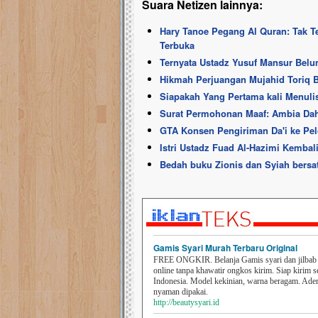
Suara Netizen lainnya:
Hary Tanoe Pegang Al Quran: Tak T
Terbuka
Ternyata Ustadz Yusuf Mansur Bel
Hikmah Perjuangan Mujahid Toriq B
Siapakah Yang Pertama kali Menuli
Surat Permohonan Maaf: Ambia Dah
GTA Konsen Pengiriman Da'i ke Pel
Istri Ustadz Fuad Al-Hazimi Kemba
Bedah buku Zionis dan Syiah bersa
Gamis Syari Murah Terbaru Original
FREE ONGKIR. Belanja Gamis syari dan jilbab t
online tanpa khawatir ongkos kirim. Siap kirim s
Indonesia. Model kekinian, warna beragam. Ad
nyaman dipakai.
http://beautysyari.id