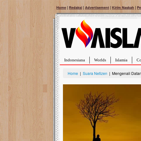
|
|
|
|
Home
Redaksi
Advertisement
Kirim Naskah
Pe
Indonesiana
Worlds
Islamia
Co
Home
|
Suara Netizen
| Mengenali Datan
Bantu Naura, Balit
Tumor Pembuluh D
Hidup Naura Salsabila 
rintangan yang sangat b
berusia sepuluh bulan, b
menghadapi penyakit yan
pembuluh darah berukur