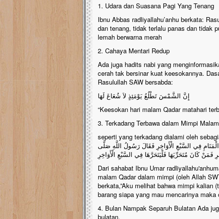
1. Udara dan Suasana Pagi Yang Tenang
Ibnu Abbas radliyallahu’anhu berkata: Ras
dan tenang, tidak terlalu panas dan tidak p
lemah berwarna merah
2. Cahaya Mentari Redup
Ada juga hadits nabi yang menginformasik
cerah tak bersinar kuat keesokannya. Dasa
Rasulullah SAW bersabda:
إِنَّ الشَّمْسَ تَطْلُعُ يَوْمَئِذٍ لاَ شُعَاعَ لَهَا
“Keesokan hari malam Qadar matahari terbi
3. Terkadang Terbawa dalam Mimpi Malam 
seperti yang terkadang dialami oleh sebagian sahabat Nabi radliy
ِي الْمَنَامِ فِي السَّبْعِ الْأَوَاخِرِ فَقَالَ رَسُولُ اللَّهِ صَلَّى
ِ فَمَنْ كَانَ مُتَحَرِّيَهَا فَلْيَتَحَرَّهَا فِي السَّبْعِ الْأَوَاخِرِ
Dari sahabat Ibnu Umar radliyallahu'anhum
malam Qadar dalam mimpi (oleh Allah SW
berkata,”Aku melihat bahwa mimpi kalian (t
barang siapa yang mau mencarinya maka ca
4. Bulan Nampak Separuh Bulatan Ada ju
bulatan,