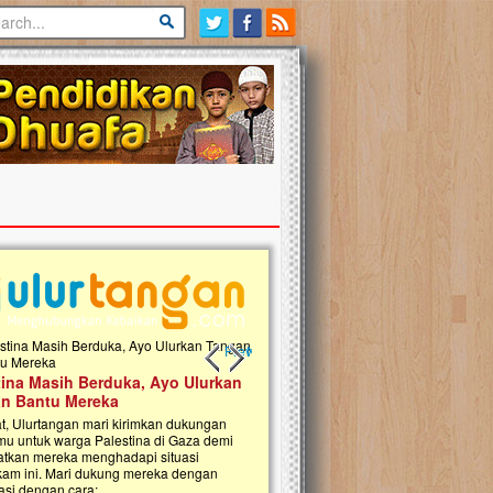
Previous slide
Next slide
tina Masih Berduka, Ayo Ulurkan
Open Donasi Wakaf Pembangu
n Bantu Mereka
Rumah Qur'an & TK Islam Terp
t, Ulurtangan mari kirimkan dukungan
Najjah di Jonggol
mu untuk warga Palestina di Gaza demi
tkan mereka menghadapi situasi
Saat ini, Ulurtangan bersama Yayasan 
am ini. Mari dukung mereka dengan
Najjahtul Islam Jonggol sedang merintis
si dengan cara:...
pembangunan Rumah Qur’an dan Tama