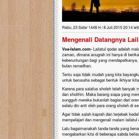
Rabu, 23 Safar 1448 H / 8 Juli 2015 20:14 wi
Mengenali Datangnya Lai
Voa-Islam.com-
Lailatul qodar adalah mal
zaman, dimana anugrah ini hanya di beri
keberuntungan bagi yang mendapatkanya, m
bulan ramadhan.
Tentu saja tidak mudah yang kita bayangk
untuk berusaha sebagai bentuk ikhiyar kit
Karena para salafus sholeh telah banyak m
dan sholihin. Maka barang siapa yang me
sungguh mereka bukanlah bagian dari oran
selalu din anti oleh para orang sholeh di 
Agar tidak salah kaprah dan terjebak keda
mempelajari dan mengenali malam lailatul 
Lalu bagaimanakah tanda-tanda yang bena
mengabarkan kita di beberapa sabda beliau