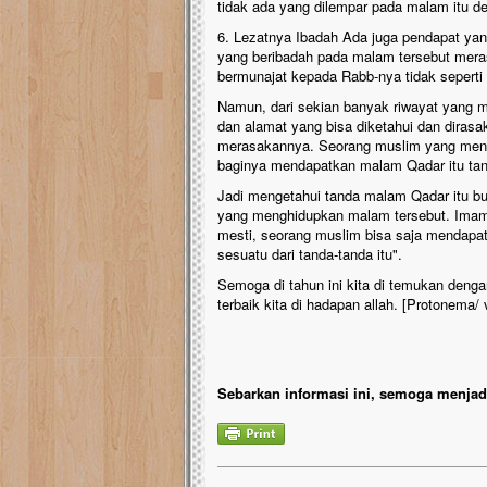
tidak ada yang dilempar pada malam itu de
6. Lezatnya Ibadah Ada juga pendapat yan
yang beribadah pada malam tersebut mera
bermunajat kepada Rabb-nya tidak sepert
Namun, dari sekian banyak riwayat yang 
dan alamat yang bisa diketahui dan dirasa
merasakannya. Seorang muslim yang me
baginya mendapatkan malam Qadar itu tanp
Jadi mengetahui tanda malam Qadar itu bu
yang menghidupkan malam tersebut. Imam T
mesti, seorang muslim bisa saja mendapat
sesuatu dari tanda-tanda itu".
Semoga di tahun ini kita di temukan denga
terbaik kita di hadapan allah. [Protonema/ 
Sebarkan informasi ini, semoga menjadi