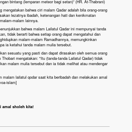
ngan bintang (lemparan meteor bagi setan)” (HR. At-Thabrani)
g mengatakan bahwa ciri malam Qadar adalah bila orang-orang
sakan lezatnya ibadah, ketenangan hati dan kenikmatan
i malam-malam lainnya.
menunjukkan bahwa malam Lailatul Qadar ini mempunyai tanda
kan, tidak berarti bahwa setiap orang dapat mengatahui dan
nghidupkan malam-malam Ramadhannya, memungkinkan
a ia ketahui tanda malam mulia tersebut.
kan sesuatu yang pasti dan dapat dirasakan oleh semua orang
hobari mengatakan: "Itu (tanda-tanda Lailatul Qadar) tidak
kan malam mulia tersebut dan ia tidak melihat atau mendengar
n malam lailatul qodar saat kita beribadah dan melakukan amal
voa-islam]
 amal sholeh kita!