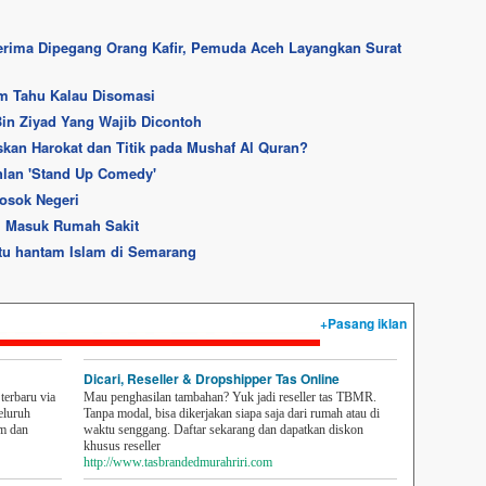
erima Dipegang Orang Kafir, Pemuda Aceh Layangkan Surat
um Tahu Kalau Disomasi
in Ziyad Yang Wajib Dicontoh
skan Harokat dan Titik pada Mushaf Al Quran?
lan 'Stand Up Comedy'
osok Negeri
li Masuk Rumah Sakit
tu hantam Islam di Semarang
+Pasang iklan
Dicari, Reseller & Dropshipper Tas Online
erbaru via
Mau penghasilan tambahan? Yuk jadi reseller tas TBMR.
eluruh
Tanpa modal, bisa dikerjakan siapa saja dari rumah atau di
em dan
waktu senggang. Daftar sekarang dan dapatkan diskon
khusus reseller
http://www.tasbrandedmurahriri.com