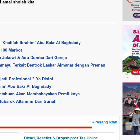
 amal sholeh kita!
a 'Khalifah Ibrahim' Abu Bakr Al Baghdady
i100 Marbot
en Jokowi & Adu Domba Dari Gereja
amayu Terkait Bentrok Laskar Almanar dengan Preman
di Profesional ? Ya Disini....
him' Abu Bakr Al Baghdady
getahuan Akan Membahayakan Pemiliknya
Mubarok Attamimi Dari Suriah
+Pasang iklan
Dicari, Reseller & Dropshipper Tas Online