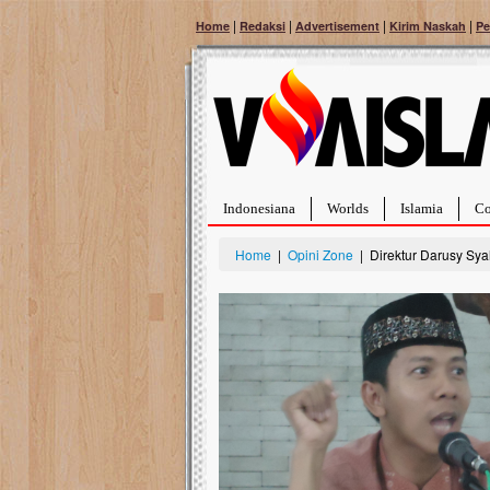
|
|
|
|
Home
Redaksi
Advertisement
Kirim Naskah
Pe
Indonesiana
Worlds
Islamia
Co
Home
|
Opini Zone
| Direktur Darusy Sya
Bantu Naura, Balit
Tumor Pembuluh D
Hidup Naura Salsabila 
rintangan yang sangat b
berusia sepuluh bulan, b
menghadapi penyakit yan
pembuluh darah berukur