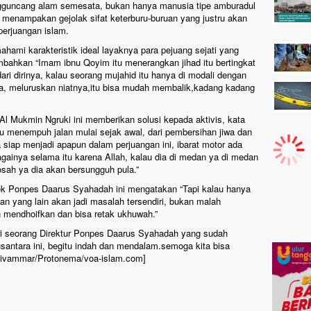
gguncang alam semesata, bukan hanya manusia tipe amburadul
ini menampakan gejolak sifat keterburu-buruan yang justru akan
perjuangan islam.
ahami karakteristik ideal layaknya para pejuang sejati yang
bahkan “Imam ibnu Qoyim itu menerangkan jihad itu bertingkat
i dari dirinya, kalau seorang mujahid itu hanya di modali dengan
ya, meluruskan niatnya,itu bisa mudah membalik,kadang kadang
 Al Mukmin Ngruki ini memberikan solusi kepada aktivis, kata
 itu menempuh jalan mulai sejak awal, dari pembersihan jiwa dan
a siap menjadi apapun dalam perjuangan ini, ibarat motor ada
againya selama itu karena Allah, kalau dia di medan ya di medan
osah ya dia akan bersungguh pula.”
plek Ponpes Daarus Syahadah ini mengatakan “Tapi kalau hanya
 yang lain akan jadi masalah tersendiri, bukan malah
 mendhoifkan dan bisa retak ukhuwah.”
ri seorang Direktur Ponpes Daarus Syahadah yang sudah
santara ini, begitu indah dan mendalam.semoga kita bisa
adivammar/Protonema/voa-islam.com]