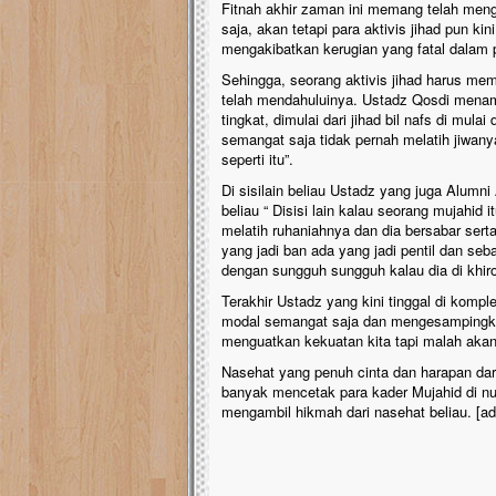
Fitnah akhir zaman ini memang telah men
saja, akan tetapi para aktivis jihad pun k
mengakibatkan kerugian yang fatal dalam 
Sehingga, seorang aktivis jihad harus mem
telah mendahuluinya. Ustadz Qosdi menam
tingkat, dimulai dari jihad bil nafs di mula
semangat saja tidak pernah melatih jiwan
seperti itu”.
Di sisilain beliau Ustadz yang juga Alumni
beliau “ Disisi lain kalau seorang mujahid
melatih ruhaniahnya dan dia bersabar sert
yang jadi ban ada yang jadi pentil dan seb
dengan sungguh sungguh kalau dia di khir
Terakhir Ustadz yang kini tinggal di kom
modal semangat saja dan mengesampingkan
menguatkan kekuatan kita tapi malah akan
Nasehat yang penuh cinta dan harapan da
banyak mencetak para kader Mujahid di nu
mengambil hikmah dari nasehat beliau. [