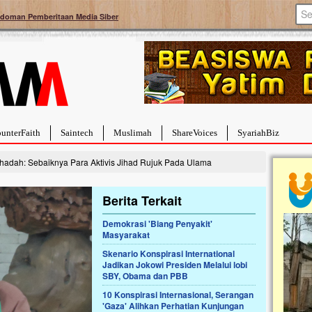
doman Pemberitaan Media Siber
unterFaith
Saintech
Muslimah
ShareVoices
SyariahBiz
hadah: Sebaiknya Para Aktivis Jihad Rujuk Pada Ulama
Berita Terkait
Demokrasi 'Biang Penyakit'
Masyarakat
a Hebat Sembuh Dari
Pales
arah
Tanga
Skenario Konspirasi International
Jadikan Jokowi Presiden Melalui lobi
dipenuhi dengan
Sahaba
SBY, Obama dan PBB
erat. Meskipun baru
terbaik
ayi yang imut ini harus
mengua
10 Konspirasi Internasional, Serangan
g dahsyat, yaitu tumor
mencek
'Gaza' Alihkan Perhatian Kunjungan
an...
berdona