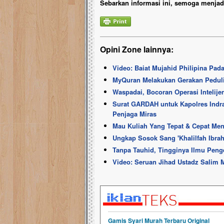
Sebarkan informasi ini, semoga menjadi
Opini Zone lainnya:
Video: Baiat Mujahid Philipina Pad
MyQuran Melakukan Gerakan Pedul
Waspadai, Bocoran Operasi Intelij
Surat GARDAH untuk Kapolres Indr
Penjaga Miras
Mau Kuliah Yang Tepat & Cepat Menja
Ungkap Sosok Sang 'Khalilfah Ibra
Tanpa Tauhid, Tingginya Ilmu Pen
Video: Seruan Jihad Ustadz Salim 
Gamis Syari Murah Terbaru Original