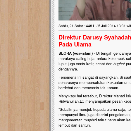
Sabtu, 21 Safar 1448 H / 5 Juli 2014 13:31 wi
Direktur Darusy Syahadah
Pada Ulama
BLORA (voa-islam)
- Di tengah gencarny
maraknya saling hujat antara kelompok sat
luput juga vonis kafir, sesat dan
bughot
pun
dengannya.
Fenomena ini sangat di sayangkan, di sa
seharusnya mempersatukan kekuatan untuk 
berdebat dan memvonis tak karuan.
Menyikapi hal tersebut, Direktur Mahad I
Ridwanullah,LC menyampaikan pesan kepad
“Sebaiknya merujuk kepada ulama saja, te
mempunyai ilmu juga disertai pengalaman, 
mengomentari mujahid takut nanti akan kemb
lembut dan santun.