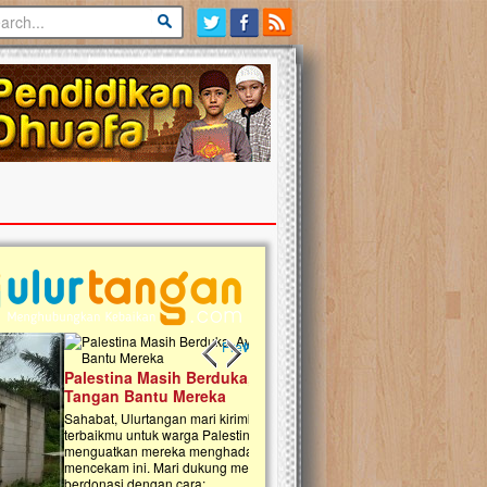
Previous slide
Next slide
tina Masih Berduka, Ayo Ulurkan
Open Donasi Wakaf Pembangu
n Bantu Mereka
Rumah Qur'an & TK Islam Terp
t, Ulurtangan mari kirimkan dukungan
Najjah di Jonggol
mu untuk warga Palestina di Gaza demi
tkan mereka menghadapi situasi
Saat ini, Ulurtangan bersama Yayasan 
am ini. Mari dukung mereka dengan
Najjahtul Islam Jonggol sedang merintis
si dengan cara:...
pembangunan Rumah Qur’an dan Tama