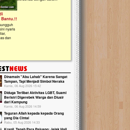
kanak Islam Terpadu (TKIT) An Najjah d
Gedung Majelis Taklim di Jonggol,...
Dinamain ''Abu Lahab'' Karena Sangat
Tampan, Tapi Menjadi Simbol Neraka
Kamis, 06 Aug 2026 15:42
Diduga Terlibat Aktivitas LGBT, Suami
Beristri Digerebek Warga dan Diusir
dari Kampung
Kamis, 06 Aug 2026 14:59
Teguran Allah kepada kepada Orang
yang Dia Cintai
Rabu, 05 Aug 2026 14:33
Kranji, Tanah Para Pejuang: Jejak Haji