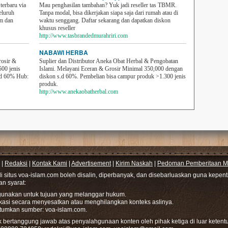
erbaru via
Mau penghasilan tambahan? Yuk jadi reseller tas TBMR.
eluruh
Tanpa modal, bisa dikerjakan siapa saja dari rumah atau di
em dan
waktu senggang. Daftar sekarang dan dapatkan diskon
khusus reseller
http://www.tasbrandedmurahriri.com
NABAWI HERBA
rosir &
Suplier dan Distributor Aneka Obat Herbal & Pengobatan
500 jenis
Islami. Melayani Eceran & Grosir Minimal 350,000 dengan
sd 60% Hub:
diskon s.d 60%. Pembelian bisa campur produk >1.300 jenis
produk.
http://www.anekaobatherbal.com
|
Redaksi
|
Kontak Kami
|
Advertisement
|
Kirim Naskah
|
Pedoman Pemberitaan Me
di situs voa-islam.com boleh disalin, diperbanyak, dan disebarluaskan guna kepe
gan syarat:
hgunakan untuk tujuan yang melanggar hukum.
ikasi secara menyesatkan atau menghilangkan konteks aslinya.
tumkan sumber: voa-islam.com.
bertanggung jawab atas penyalahgunaan konten oleh pihak ketiga di luar ketentu