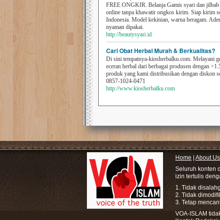
FREE ONGKIR. Belanja Gamis syari dan jilbab t
online tanpa khawatir ongkos kirim. Siap kirim s
Indonesia. Model kekinian, warna beragam. Ad
nyaman dipakai.
http://beautysyari.id
Cari Obat Herbal Murah & Berkualitas?
Di sini tempatnya-kiosherbalku.com. Melayani g
eceran herbal dari berbagai produsen dengan >1.
produk yang kami distribusikan dengan diskon 
0857-1024-0471
http://www.kiosherbalku.com
Home
|
About Us
Seluruh konten 
izin tertulis den
1. Tidak disala
2. Tidak dimodif
3. Tetap mencan
VOA-ISLAM tidak 