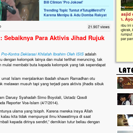
Bill Clinton 'Pro Jokowi'
Trending Topic Tuntut #TutupMetroTV
Lima Tahun Mangkrak, Masjid di
Karena Menipu & Adu Domba Rakyat
Pelosok ini Mengenaskan. Ayo Bantu.!!
Nasib masjid di Kampung Cilumbu ini sungguh
b
21.907 views
mengenaskan. Lima tahun mangkrak, kini nyaris
tak berbentuk masjid, dipenuhi rumput liar,
: Sebaiknya Para Aktivis Jihad Rujuk
berlumut, dan menghitam terpapar panas dan
hujan....
a
Pro-Kontra Deklarasi Khilafah Ibrahim Oleh ISIS
adalah
u dengan kelompok lainya dan mulai terlihat meruncing, tak
 mulai membabi buta kepada kelompok yang tak sependapat
at umat Islam menjalankan ibadah shaum Ramadhan otu
melawan musuh tapi yang terjadi para aktivis jihadis sibuk
slam Darusy Syahadah Simo Boyolali, Ustadz Qosdi
a Reporter Voa-Islam (4/7/2014).
ntunya ulama yang tsiqoh. Karena mereka insya Allah
kalau kita tidak mempunyai ilmu khawatirnya di saat
ali kepada dirinya sendiri,” demikian tutur beliau dengan