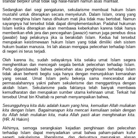
standar berpikir umat tidak lagi halal-haram namun asas manfaat.
Sedangkan dari segi pengaturan, sekularisme membuat hukum Islam
mustahil untuk diterapkan secara menyeluruh. Dalam Islam, orang yang
telah menghina Islam harus dihukum mati jika tidak mau bertobat. Namun
sayangnya hal tersebut tidak dapat diimplementasikan. Padahal hukuman
Islam ketika diterapkan akan membawa keberkahan karena tidak hanya
memberikan efek jera dan pencegahan (jawazir) namun juga penebus dosa
(jawabir) bagi pelakunya jika ia berakidah Islam. Kedua hal tersebut
merupakan keistimewaan hukum Islam yang tidak dimiliki oleh sistem
hukum buatan manusia. Ini lah alasan mengapa pelecehan terhadap Islam
di negeri ini terus terjadi.
Oleh karena itu, sudah selayaknya kita selaku umat Islam segera
menghentikan dan mencegah segala bentuk pelecehan terhadap Islam.
Perlu digarisbawahi bahwa pelecehan atau penghinaan terhadap Islam
tidak akan berhenti begitu saja hanya dengan menunjukkan kemarahan
yang sesaat. Umat Islam perlu bekerja sama mencerabut akar
permasalahannya yakni paham sekulerisme dan menggantinya dengan
akidah Islam. Sekularisme pada faktanya telah banyak membawa
kemudharatan dan merupakan sumber utama kehinaan umat. Terkait hal
tersebut Umat bin Khattab ra pernah menyampaikan bahwa,
Sesungguhnya kita dulu adalah kaum yang hina, kemudian Allah muliakan
kita dengan Islam. Bagaimanapun kita mencari kemuliaan selain dengan
itu Allah telah muliakan kita, maka Allah pasti akan menghinakan kita
.
(HR. Al Hakim)
Akhirnya, semoga serangkaian kejadian penghinaan dan pelecehan
terhadap Islam dapat menyadarkan umat bahwa paham-paham kufur
seperti sekularisme, liberalisme, dan derivatnya merupakan alasan