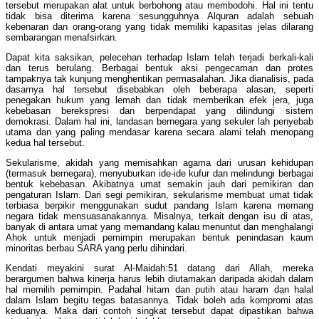
tersebut merupakan alat untuk berbohong atau membodohi. Hal ini tentu
tidak bisa diterima karena sesungguhnya Alquran adalah sebuah
kebenaran dan orang-orang yang tidak memiliki kapasitas jelas dilarang
sembarangan menafsirkan.
Dapat kita saksikan, pelecehan terhadap Islam telah terjadi berkali-kali
dan terus berulang. Berbagai bentuk aksi pengecaman dan protes
tampaknya tak kunjung menghentikan permasalahan. Jika dianalisis, pada
dasarnya hal tersebut disebabkan oleh beberapa alasan, seperti
penegakan hukum yang lemah dan tidak memberikan efek jera, juga
kebebasan berekspresi dan berpendapat yang dilindungi sistem
demokrasi. Dalam hal ini, landasan bernegara yang sekuler lah penyebab
utama dan yang paling mendasar karena secara alami telah menopang
kedua hal tersebut.
Sekularisme, akidah yang memisahkan agama dari urusan kehidupan
(termasuk bernegara), menyuburkan ide-ide kufur dan melindungi berbagai
bentuk kebebasan. Akibatnya umat semakin jauh dari pemikiran dan
pengaturan Islam. Dari segi pemikiran, sekularisme membuat umat tidak
terbiasa berpikir menggunakan sudut pandang Islam karena memang
negara tidak mensuasanakannya. Misalnya, terkait dengan isu di atas,
banyak di antara umat yang memandang kalau menuntut dan menghalangi
Ahok untuk menjadi pemimpin merupakan bentuk penindasan kaum
minoritas berbau SARA yang perlu dihindari.
Kendati meyakini surat Al-Maidah:51 datang dari Allah, mereka
berargumen bahwa kinerja harus lebih diutamakan daripada akidah dalam
hal memilih pemimpin. Padahal hitam dan putih atau haram dan halal
dalam Islam begitu tegas batasannya. Tidak boleh ada kompromi atas
keduanya. Maka dari contoh singkat tersebut dapat dipastikan bahwa