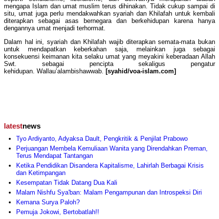
mengapa Islam dan umat muslim terus dihinakan. Tidak cukup sampai di
situ, umat juga perlu mendakwahkan syariah dan Khilafah untuk kembali
diterapkan sebagai asas bernegara dan berkehidupan karena hanya
dengannya umat menjadi terhormat.
Dalam hal ini, syariah dan Khilafah wajib diterapkan semata-mata bukan
untuk mendapatkan keberkahan saja, melainkan juga sebagai
konsekuensi keimanan kita selaku umat yang meyakini keberadaan Allah
Swt. sebagai pencipta sekaligus pengatur
kehidupan. Wallau’alambishawwab.
[syahid/voa-islam.com]
latest
news
Tyo Ardiyanto, Adyaksa Dault, Pengkritik & Penjilat Prabowo
Perjuangan Membela Kemuliaan Wanita yang Direndahkan Preman,
Terus Mendapat Tantangan
Ketika Pendidikan Disandera Kapitalisme, Lahirlah Berbagai Krisis
dan Ketimpangan
Kesempatan Tidak Datang Dua Kali
Malam Nishfu Sya'ban: Malam Pengampunan dan Introspeksi Diri
Kemana Surya Paloh?
Pemuja Jokowi, Bertobatlah!!