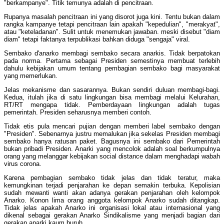
"berkampanye". Titik temunya adalah di pencitraan.
Rupanya masalah pencitraan ini yang disorot juga kini. Tentu bukan dalam
rangka kampanye tetapi pencitraan lain apakah "kepedulian", "merakyat",
atau "keteladanan". Sulit untuk menemukan jawaban. meski disebut "diam
diam" tetapi faktanya terpublikasi bahkan diduga "sengaja" viral.
Sembako d'anarko membagi sembako secara anarkis. Tidak berpatokan
pada norma. Pertama sebagai Presiden semestinya membuat terlebih
dahulu kebijakan umum tentang pembagian sembako bagi masyarakat
yang memerlukan.
Jelas mekanisme dan sasarannya. Bukan sendiri duluan membagi-bagi.
Kedua, itulah jika di satu lingkungan bisa membagi melalui Kelurahan,
RT/RT mengapa tidak. Pemberdayaan lingkungan adalah tugas
pemerintah. Presiden seharusnya memberi contoh.
Tidak etis pula mencari pujian dengan memberi label sembako dengan
"Presiden". Sebenarnya justru memalukan jika sekelas Presiden membagi
sembako hanya ratusan paket. Bagusnya ini sembako dari Pemerintah
bukan pribadi Presiden. Anarki yang mencolok adalah soal berkumpulnya
orang yang melanggar kebijakan social distance dalam menghadapi wabah
virus corona.
Karena pembagian sembako tidak jelas dan tidak teratur, maka
kemungkinan terjadi penjarahan ke depan semakin terbuka. Kepolisian
sudah mewanti wanti akan adanya gerakan penjarahan oleh kelompok
Anarko. Konon lima orang anggota kelompok Anarko sudah ditangkap.
Tidak jelas apakah Anarko ini organisasi lokal atau internasional yang
dikenal sebagai gerakan Anarko Sindikalisme yang menjadi bagian dari
gerakan anarki kaum buruh.