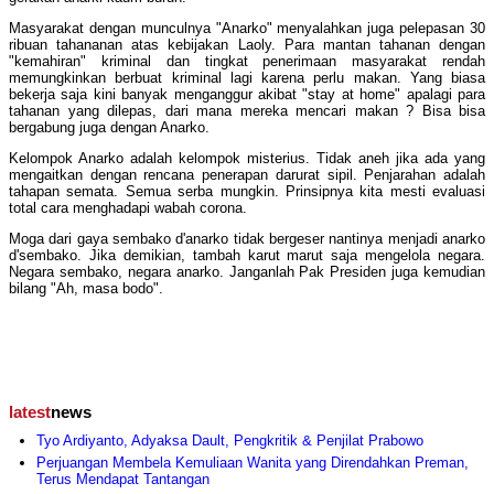
Masyarakat dengan munculnya "Anarko" menyalahkan juga pelepasan 30
ribuan tahananan atas kebijakan Laoly. Para mantan tahanan dengan
"kemahiran" kriminal dan tingkat penerimaan masyarakat rendah
memungkinkan berbuat kriminal lagi karena perlu makan. Yang biasa
bekerja saja kini banyak menganggur akibat "stay at home" apalagi para
tahanan yang dilepas, dari mana mereka mencari makan ? Bisa bisa
bergabung juga dengan Anarko.
Kelompok Anarko adalah kelompok misterius. Tidak aneh jika ada yang
mengaitkan dengan rencana penerapan darurat sipil. Penjarahan adalah
tahapan semata. Semua serba mungkin. Prinsipnya kita mesti evaluasi
total cara menghadapi wabah corona.
Moga dari gaya sembako d'anarko tidak bergeser nantinya menjadi anarko
d'sembako. Jika demikian, tambah karut marut saja mengelola negara.
Negara sembako, negara anarko. Janganlah Pak Presiden juga kemudian
bilang "Ah, masa bodo".
latest
news
Tyo Ardiyanto, Adyaksa Dault, Pengkritik & Penjilat Prabowo
Perjuangan Membela Kemuliaan Wanita yang Direndahkan Preman,
Terus Mendapat Tantangan