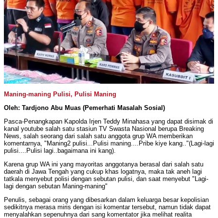
Maning-maning Pulisi, Pulisi Maning
Oleh: Tardjono Abu Muas (Pemerhati Masalah Sosial)
Pasca-Penangkapan Kapolda Irjen Teddy Minahasa yang dapat disimak di
kanal youtube salah satu stasiun TV Swasta Nasional berupa Breaking
News, salah seorang dari salah satu anggota grup WA memberikan
komentarnya, "Maning2 pulisi...Pulisi maning....Pribe kiye kang.."(Lagi-lagi
pulisi....Pulisi lagi..bagaimana ini kang).
Karena grup WA ini yang mayoritas anggotanya berasal dari salah satu
daerah di Jawa Tengah yang cukup khas logatnya, maka tak aneh lagi
tatkala menyebut polisi dengan sebutan pulisi, dan saat menyebut "Lagi-
lagi dengan sebutan Maning-maning"
Penulis, sebagai orang yang dibesarkan dalam keluarga besar kepolisian
sedikitnya merasa miris dengan isi komentar tersebut, namun tidak dapat
menyalahkan sepenuhnya dari sang komentator jika melihat realita