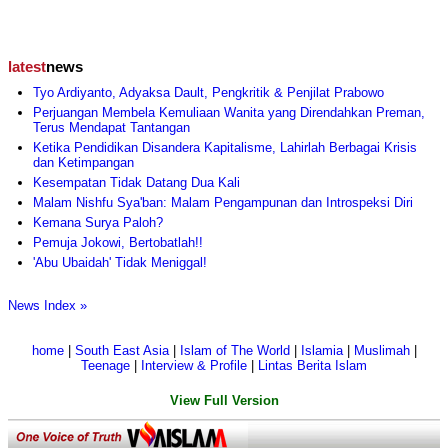
latest
news
Tyo Ardiyanto, Adyaksa Dault, Pengkritik & Penjilat Prabowo
Perjuangan Membela Kemuliaan Wanita yang Direndahkan Preman,
Terus Mendapat Tantangan
Ketika Pendidikan Disandera Kapitalisme, Lahirlah Berbagai Krisis
dan Ketimpangan
Kesempatan Tidak Datang Dua Kali
Malam Nishfu Sya'ban: Malam Pengampunan dan Introspeksi Diri
Kemana Surya Paloh?
Pemuja Jokowi, Bertobatlah!!
'Abu Ubaidah' Tidak Meniggal!
News Index »
home
|
South East Asia
|
Islam of The World
|
Islamia
|
Muslimah
|
Teenage
|
Interview & Profile
|
Lintas Berita Islam
View Full Version