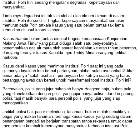
institusi Polri kini sedang mengalami degradasi kepercayaan dari
masyarakat.
Timbulnys degradasi ini tak lain akibat ulah oknum-oknum di dalam
institusi Polri itu sendiri. Tingkat kepercayaan masyarakat semakin
menurun pada Polri tatkala kasus yang satu belum tuntas tak lama
kemudian disusul kasus lainnya.
Kasus Sambo belum tuntas disusul tragedi kemanusiaan Kanjuruhan
Malang Jawa Timur yang patut diduga salah satu penyebabnya
penembakkan gas air mata oleh aparat kepolisian ke arah tribun penonton,
dan yang teranyar kasus Kapolda Irjen Teddy Minahasa yang terlibat
narkoba.
Kasus demi kasus yang menimpa institusi Polri saat ini yang pada
gilirannya layaklah kita timbul pertanyaan, akibat salah asuhankah? Jika
benar adanya "salah asuhan", pertanyaan berikutnya siapa yang harus
bertanggungjawab dan berani untuk mereformasi total institusi Polri ini?
Percayalah, polisi yang jujur bukanlah hanya Hoegeng saja, bukan pula
yang dianekdotkan dengan polisi yang jujur hanya polisi tidur dan patung
polisi, tapi masih banyak para personil polisi yang jujur yang siap
menggantikan.
Jadilah polisi bak pagar melindungi tanaman, bukan malah sebaliknya
pagar yang makan tanaman. Semoga kasus-kasus yang sedang dalam
penanganan pengadilan berjalan transparan tanpa rekayasa untuk dapat
memperoleh kembali kepercayaan masyarakat terhadap institusi Polri.