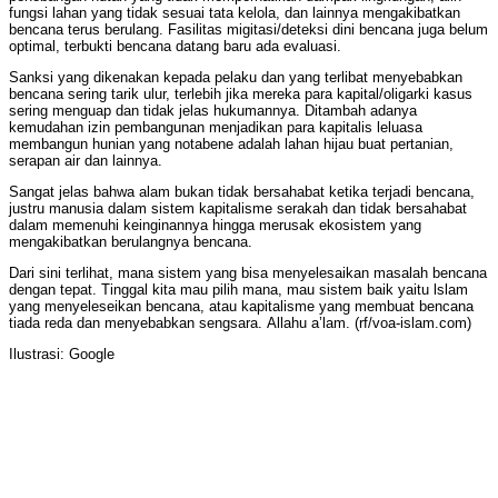
fungsi lahan yang tidak sesuai tata kelola, dan lainnya mengakibatkan
bencana terus berulang. Fasilitas migitasi/deteksi dini bencana juga belum
optimal, terbukti bencana datang baru ada evaluasi.
Sanksi yang dikenakan kepada pelaku dan yang terlibat menyebabkan
bencana sering tarik ulur, terlebih jika mereka para kapital/oligarki kasus
sering menguap dan tidak jelas hukumannya. Ditambah adanya
kemudahan izin pembangunan menjadikan para kapitalis leluasa
membangun hunian yang notabene adalah lahan hijau buat pertanian,
serapan air dan lainnya.
Sangat jelas bahwa alam bukan tidak bersahabat ketika terjadi bencana,
justru manusia dalam sistem kapitalisme serakah dan tidak bersahabat
dalam memenuhi keinginannya hingga merusak ekosistem yang
mengakibatkan berulangnya bencana.
Dari sini terlihat, mana sistem yang bisa menyelesaikan masalah bencana
dengan tepat. Tinggal kita mau pilih mana, mau sistem baik yaitu lslam
yang menyeleseikan bencana, atau kapitalisme yang membuat bencana
tiada reda dan menyebabkan sengsara. Allahu a’lam. (rf/voa-islam.com)
Ilustrasi: Google