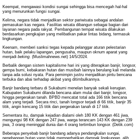
Keempat, mengawasi kondisi sungai sehingga bisa mencegah hal-hal
yang menurunkan fungsi sungai.
Kelima, negara tidak menjadikan sektor pariwisata sebagai andalan
pemasukan kas negara. Fasilitas wisata dibangun sebagai bagian dari
layanan negara pada rakyat. Pembangunan tempat wisata dilakukan
berdasarkan pengkajian yang melibatkan pakar lintas bidang, termasuk
lingkungan.
Keenam, memberi sanksi tegas kepada pelanggar aturan pelestarian
hutan, baik pelaku lapangan, pengusaha, maupun oknum aparat yang
menjadi
beking
. (Muslimahnews.net) 14/5/2024.
Berbalik dengan sistem kapitalisme hari ini yang diterapkan banjir, longsor,
gempa bumi, kebakaran hutan dan musibah lainnya berulang kali melanda
tanpa ada solusi nyata. Para pemimpin justru menjadikan pintu bencana
terbuka dan abai terhadap akibat yang ditimbulkannya.
Banjir bandang terbaru di Sukabumi menelan banyak sekali kerugian.
Kabupaten Sukabumi dilanda bencana alam mulai dari banjir, longsor,
hingga pergerakan tanah. BPBD mencatat total ada 166 titik bencana
alam yang terjadi. Secara rinci, tanah longsor terjadi di 66 titik, banjir 35
titik, angin kencang 15 titik dan pergerakan tanah di 17 titik.
Sementara itu, dampak kejadian dialami oleh 180 KK dengan 461 jiwa,
mengungsi 98 KK dengan 247 jiwa, warga terancam 143 KK dengan 239
jiwa, 3 orang meninggal dunia dan 4 orang tertimbun longsor. (Detik.com)
Beberapa penyebab banjir bandang adanya pendangkalan sungai,
penebangan hutan yang tidak memperhatikan dampak lingkungan, alih