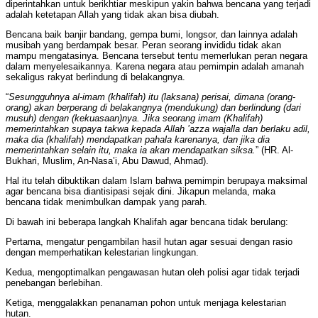
diperintahkan untuk berikhtiar meskipun yakin bahwa bencana yang terjadi
adalah ketetapan Allah yang tidak akan bisa diubah.
Bencana baik banjir bandang, gempa bumi, longsor, dan lainnya adalah
musibah yang berdampak besar. Peran seorang invididu tidak akan
mampu mengatasinya. Bencana tersebut tentu memerlukan peran negara
dalam menyelesaikannya. Karena negara atau pemimpin adalah amanah
sekaligus rakyat berlindung di belakangnya.
“
Sesungguhnya al-imam (khalifah) itu (laksana) perisai, dimana (orang-
orang) akan berperang di belakangnya (mendukung) dan berlindung (dari
musuh) dengan (kekuasaan)nya. Jika seorang imam (Khalifah)
memerintahkan supaya takwa kepada Allah ’azza wajalla dan berlaku adil,
maka dia (khalifah) mendapatkan pahala karenanya, dan jika dia
memerintahkan selain itu, maka ia akan mendapatkan siksa.
” (HR. Al-
Bukhari, Muslim, An-Nasa’i, Abu Dawud, Ahmad).
Hal itu telah dibuktikan dalam Islam bahwa pemimpin berupaya maksimal
agar bencana bisa diantisipasi sejak dini. Jikapun melanda, maka
bencana tidak menimbulkan dampak yang parah.
Di bawah ini beberapa langkah Khalifah agar bencana tidak berulang:
Pertama, mengatur pengambilan hasil hutan agar sesuai dengan rasio
dengan memperhatikan kelestarian lingkungan.
Kedua, mengoptimalkan pengawasan hutan oleh polisi agar tidak terjadi
penebangan berlebihan.
Ketiga, menggalakkan penanaman pohon untuk menjaga kelestarian
hutan.