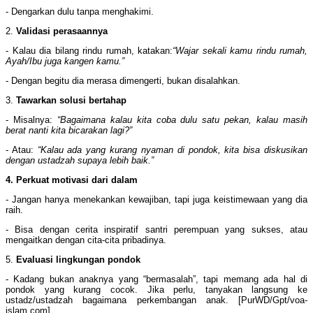
- Dengarkan dulu tanpa menghakimi.
2.
Validasi perasaannya
- Kalau dia bilang rindu rumah, katakan:
“Wajar sekali kamu rindu rumah,
Ayah/Ibu juga kangen kamu.”
- Dengan begitu dia merasa dimengerti, bukan disalahkan.
3.
Tawarkan solusi bertahap
- Misalnya:
“Bagaimana kalau kita coba dulu satu pekan, kalau masih
berat nanti kita bicarakan lagi?”
- Atau:
“Kalau ada yang kurang nyaman di pondok, kita bisa diskusikan
dengan ustadzah supaya lebih baik.”
4. Perkuat motivasi dari dalam
- Jangan hanya menekankan kewajiban, tapi juga keistimewaan yang dia
raih.
- Bisa dengan cerita inspiratif santri perempuan yang sukses, atau
mengaitkan dengan cita-cita pribadinya.
5.
Evaluasi lingkungan pondok
- Kadang bukan anaknya yang “bermasalah”, tapi memang ada hal di
pondok yang kurang cocok. Jika perlu, tanyakan langsung ke
ustadz/ustadzah bagaimana perkembangan anak. [PurWD/Gpt/voa-
islam.com]