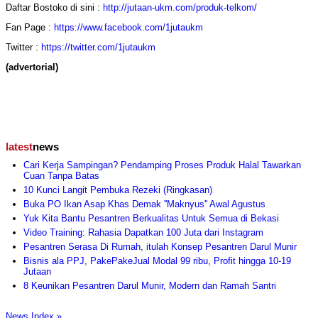
Daftar Bostoko di sini :
http://jutaan-ukm.com/
produk-telkom/
Fan Page :
https://www.facebook.com/1jutaukm
Twitter :
https://twitter.com/1jutaukm
(advertorial)
latest
news
Cari Kerja Sampingan? Pendamping Proses Produk Halal Tawarkan
Cuan Tanpa Batas
10 Kunci Langit Pembuka Rezeki (Ringkasan)
Buka PO Ikan Asap Khas Demak ''Maknyus'' Awal Agustus
Yuk Kita Bantu Pesantren Berkualitas Untuk Semua di Bekasi
Video Training: Rahasia Dapatkan 100 Juta dari Instagram
Pesantren Serasa Di Rumah, itulah Konsep Pesantren Darul Munir
Bisnis ala PPJ, PakePakeJual Modal 99 ribu, Profit hingga 10-19
Jutaan
8 Keunikan Pesantren Darul Munir, Modern dan Ramah Santri
News Index »