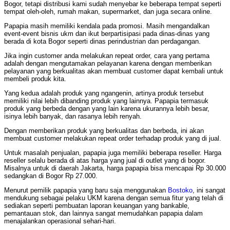
Bogor, tetapi distribusi kami sudah menyebar ke beberapa tempat seperti
tempat oleh-oleh, rumah makan, supermarket, dan juga secara online.
Papapia masih memiliki kendala pada promosi. Masih mengandalkan
event-event bisnis ukm dan ikut berpartisipasi pada dinas-dinas yang
berada di kota Bogor seperti dinas perindustrian dan perdagangan.
Jika ingin customer anda melakukan repeat order, cara yang pertama
adalah dengan mengutamakan pelayanan karena dengan memberikan
pelayanan yang berkualitas akan membuat customer dapat kembali untuk
membeli produk kita.
Yang kedua adalah produk yang ngangenin, artinya produk tersebut
memiliki nilai lebih dibanding produk yang lainnya. Papapia termasuk
produk yang berbeda dengan yang lain karena ukurannya lebih besar,
isinya lebih banyak, dan rasanya lebih renyah.
Dengan memberikan produk yang berkualitas dan berbeda, ini akan
membuat customer melakukan repeat order terhadap produk yang di jual.
Untuk masalah penjualan, papapia juga memiliki beberapa reseller. Harga
reseller selalu berada di atas harga yang jual di outlet yang di bogor.
Misalnya untuk di daerah Jakarta, harga papapia bisa mencapai Rp 30.000
sedangkan di Bogor Rp 27.000.
Menurut pemilik papapia yang baru saja menggunakan
Bostoko
, ini sangat
mendukung sebagai pelaku UKM karena dengan semua fitur yang telah di
sediakan seperti pembuatan laporan keuangan yang bankable,
pemantauan stok, dan lainnya sangat memudahkan papapia dalam
menajalankan operasional sehari-hari.