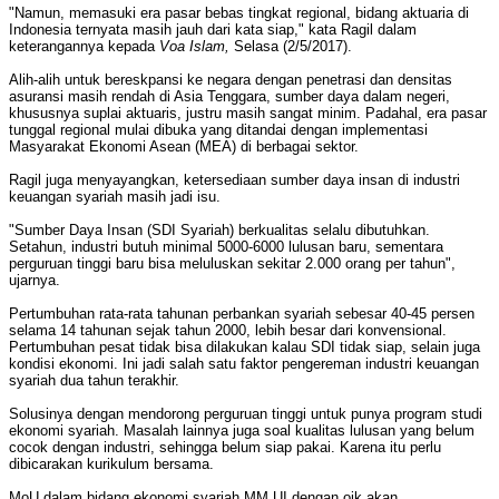
"Namun, memasuki era pasar bebas tingkat regional, bidang aktuaria di
Indonesia ternyata masih jauh dari kata siap," kata Ragil dalam
keterangannya kepada
Voa Islam,
Selasa (2/5/2017).
Alih-alih untuk bereskpansi ke negara dengan penetrasi dan densitas
asuransi masih rendah di Asia Tenggara, sumber daya dalam negeri,
khususnya suplai aktuaris, justru masih sangat minim. Padahal, era pasar
tunggal regional mulai dibuka yang ditandai dengan implementasi
Masyarakat Ekonomi Asean (MEA) di berbagai sektor.
Ragil juga menyayangkan, ketersediaan sumber daya insan di industri
keuangan syariah masih jadi isu.
"Sumber Daya Insan (SDI Syariah) berkualitas selalu dibutuhkan.
Setahun, industri butuh minimal 5000-6000 lulusan baru, sementara
perguruan tinggi baru bisa meluluskan sekitar 2.000 orang per tahun",
ujarnya.
Pertumbuhan rata-rata tahunan perbankan syariah sebesar 40-45 persen
selama 14 tahunan sejak tahun 2000, lebih besar dari konvensional.
Pertumbuhan pesat tidak bisa dilakukan kalau SDI tidak siap, selain juga
kondisi ekonomi. Ini jadi salah satu faktor pengereman industri keuangan
syariah dua tahun terakhir.
Solusinya dengan mendorong perguruan tinggi untuk punya program studi
ekonomi syariah. Masalah lainnya juga soal kualitas lulusan yang belum
cocok dengan industri, sehingga belum siap pakai. Karena itu perlu
dibicarakan kurikulum bersama.
MoU dalam bidang ekonomi syariah MM UI dengan ojk akan