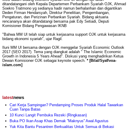
ditandatangani oleh Kepala Departemen Perbankam Syariah OJK, Ahmad
Soekro Tratmono yg sedianya hadir namun berhalanhan dan digantikan
Deden Firman Hendarsyah, Direktur Penelitian, Pengembangan,
Pengaturan, dan Perizinan Perbankan Syariah. Bidang aktuaria
rencananya akan ditandatangi bersama pak Edy Setiadi, Deputi
Komisioner Bidang Pengawasan IKNB
"Bahwa MM UI telah siap untuk kerjasama support OJK untuk kerjasama
bidang ekonomi syariah", ujar Ragil.
Iluni MM UI bersama dengan OJK menggelar Syariah Economic Outlook
2017 (SEO 2017). Tema yang diangkat adalah " The Islamic Economic
Growth in Indonesia 5 Years Ahead". Diskusi yang menghadirikan Ketua
Dewan Komisioner OJK sebagai keynote speech.
* [Bilal/Syaf/voa-
islam.com]
latest
news
Cari Kerja Sampingan? Pendamping Proses Produk Halal Tawarkan
Cuan Tanpa Batas
10 Kunci Langit Pembuka Rezeki (Ringkasan)
Buka PO Ikan Asap Khas Demak ''Maknyus'' Awal Agustus
Yuk Kita Bantu Pesantren Berkualitas Untuk Semua di Bekasi