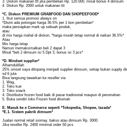
3. Diskon makanan ttt jika pembelian Rp. 120.000, misal bonus 4 dimsum
4. Diskon Rp. 2000 untuk makanan ttt
*C. Diskon PREMIUM GRABFOOD DAN SHOPEEFOOD*
1. Ikut semua promosi always on
*Disini ada potongan harga 36.5% per 1 bon pembelian*
maka persiapkan mark up sebuah produk,
atau
di mix harga mahal di diskon, *harga murah tetap normal di naikan 36.5%*
Atau
Mix harga tetap
Namun memaksimalkan beli 2 dapat 3
Misal *beli 2 dimsum isi 5 Dpt 3, bonus isi 3 pcs*
*D. Mindset supplier*
Alhamdulillah
25% omset saya ditopang menjadi supplier dimsum, setiap bukan supply di
sd 6 juta
Bisa langsung tawarkan ke reseller via
1. Wag,
2. Toko kue
3. Toko snack
4. Distributor frozen food baik di pasar tradisional maupun di perumahan
5. Buka sendiri toko Frozen food dirumah
E. Masuk ke e Commerce seperti *Tokopedia, Shopee, lazada*
*E.1. Sistem pabrik dimsum*
Jualan normal retail siomay, bakso atau dimsum Rp. 3000
Jika reseller Rp. 2400 minimal order 50 pcs