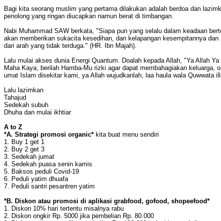
Bagi kita seorang muslim yang pertama dilakukan adalah berdoa dan lazimka
penolong yang ringan diucapkan namun berat di timbangan.
Nabi Muhammad SAW berkata, "Siapa pun yang selalu dalam keadaan berto
akan memberikan sukacita kesedihan, dan kelapangan kesempitannya dan 
dari arah yang tidak terduga." (HR. Ibn Majah).
Lalu mulai akses dunia Energi Quantum. Doalah kepada Allah, "Ya Allah Ya 
Maha Kaya, berilah Hamba-Mu rizki agar dapat membahagiakan keluarga, o
umat Islam disekitar kami, ya Allah wujudkanlah, laa haula wala Quwwata ill
Lalu lazimkan
Tahajud
Sedekah subuh
Dhuha dan mulai ikhtiar
A to Z
*A. Strategi promosi organic*
kita buat menu sendiri
1. Buy 1 get 1
2. Buy 2 get 3
3. Sedekah jumat
4. Sedekah puasa senin kamis
5. Baksos peduli Covid-19
6. Peduli yatim dhuafa
7. Peduli santri pesantren yatim
*B. Diskon atau promosi di aplikasi grabfood, gofood, shopeefood*
1. Diskon 10% hari tertentu misalnya rabu
2. Diskon ongkir Rp. 5000 jika pembelian Rp. 80.000