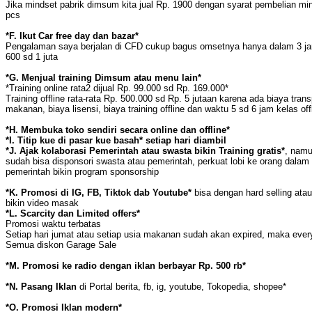
Jika mindset pabrik dimsum kita jual Rp. 1900 dengan syarat pembelian mi
pcs
*F. Ikut Car free day dan bazar*
Pengalaman saya berjalan di CFD cukup bagus omsetnya hanya dalam 3 ja
600 sd 1 juta
*G. Menjual training Dimsum atau menu lain*
*Training online rata2 dijual Rp. 99.000 sd Rp. 169.000*
Training offline rata-rata Rp. 500.000 sd Rp. 5 jutaan karena ada biaya tran
makanan, biaya lisensi, biaya training offline dan waktu 5 sd 6 jam kelas off
*H. Membuka toko sendiri secara online dan offline*
*I. Titip kue di pasar kue basah* setiap hari diambil
*J. Ajak kolaborasi Pemerintah atau swasta bikin Training gratis*
, namu
sudah bisa disponsori swasta atau pemerintah, perkuat lobi ke orang dalam
pemerintah bikin program sponsorship
*K. Promosi di IG, FB, Tiktok dab Youtube*
bisa dengan hard selling atau
bikin video masak
*L. Scarcity dan Limited offers*
Promosi waktu terbatas
Setiap hari jumat atau setiap usia makanan sudah akan expired, maka ever
Semua diskon Garage Sale
*M. Promosi ke radio dengan iklan berbayar Rp. 500 rb*
*N. Pasang Iklan
di Portal berita, fb, ig, youtube, Tokopedia, shopee*
*O. Promosi Iklan modern*