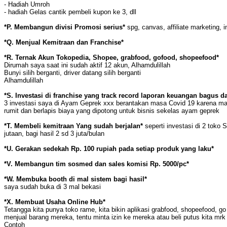
- Hadiah Umroh
- hadiah Gelas cantik pembeli kupon ke 3, dll
*P. Membangun divisi Promosi serius*
spg, canvas, affiliate marketing, i
*Q. Menjual Kemitraan dan Franchise*
*R. Ternak Akun Tokopedia, Shopee, grabfood, gofood, shopeefood*
Dirumah saya saat ini sudah aktif 12 akun, Alhamdulillah
Bunyi silih berganti, driver datang silih berganti
Alhamdulillah
*S. Investasi di franchise yang track record laporan keuangan bagus d
3 investasi saya di Ayam Geprek xxx berantakan masa Covid 19 karena ma
rumit dan berlapis biaya yang dipotong untuk bisnis sekelas ayam geprek
*T. Membeli kemitraan Yang sudah berjalan*
seperti investasi di 2 toko
jutaan, bagi hasil 2 sd 3 juta/bulan
*U. Gerakan sedekah Rp. 100 rupiah pada setiap produk yang laku*
*V. Membangun tim sosmed dan sales komisi Rp. 5000/pc*
*W. Membuka booth di mal sistem bagi hasil*
saya sudah buka di 3 mal bekasi
*X. Membuat Usaha Online Hub*
Tetangga kita punya toko rame, kita bikin aplikasi grabfood, shopeefood, go
menjual barang mereka, tentu minta izin ke mereka atau beli putus kita m
Contoh