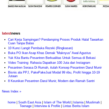
latest
news
Cari Kerja Sampingan? Pendamping Proses Produk Halal Tawarkan
Cuan Tanpa Batas
10 Kunci Langit Pembuka Rezeki (Ringkasan)
Buka PO Ikan Asap Khas Demak ''Maknyus'' Awal Agustus
Yuk Kita Bantu Pesantren Berkualitas Untuk Semua di Bekasi
Video Training: Rahasia Dapatkan 100 Juta dari Instagram
Pesantren Serasa Di Rumah, itulah Konsep Pesantren Darul Munir
Bisnis ala PPJ, PakePakeJual Modal 99 ribu, Profit hingga 10-19
Jutaan
8 Keunikan Pesantren Darul Munir, Modern dan Ramah Santri
News Index »
home
|
South East Asia
|
Islam of The World
|
Islamia
|
Muslimah
|
Teenage
|
Interview & Profile
|
Lintas Berita Islam