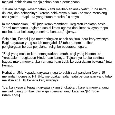
menjadi spirit dalam menjalankan bisnis perusahaan.
"Dalam berbagai kesempatan, kami melibatkan anak yatim, tuna netra,
dhuafa, dan sebagainya, karena hakikatnya bukan kita yang menolong
anak yatim, tetapi kita yang butuh mereka," ujarnya.
Ia menambahkan, JNE juga kerap membantu kegiatan-kegiatan sosial.
"Kami membantu kegiatan sosial lintas agama dan lintas wilayah tanpa
melihat latar belakang penerima bantuan," ujarnya.
Selain itu, Feriadi juga mementingkan aspek spiritual para karyawannya.
Bagi karyawan yang sudah mengabdi 12 tahun, mereka diberi
penghargaan berupa perjalanan religi ke beberapa negara.
"Bagi yang muslim kita berangkatkan umrah, bagi yang Nasrani ke
Yerussalem, begitupun Hindu, dan lainnya. Tujuannya ketika spiritual
bagus, maka mereka akan amanah dan tidak korupsi dalam bekerja," tutur
Feriadi.
Perhatian JNE kepada karyawan juga terbukti saat pandemi Covid-19
melanda Indonesia. PT JNE merupakan salah satu perusahaan yang tidak
melakukan PHK kepada karyawannya.
"Bahkan kesejahteraan karyawan kami tingkatkan, karena mereka yang
menjadi ujung tombak dan wajah perusahaan," katanya.
*[Ril/voa-
islam.com]