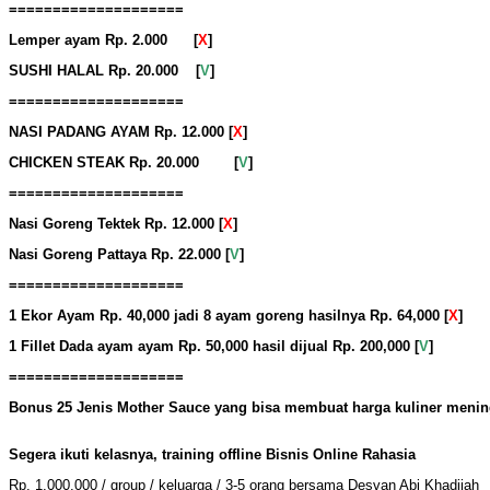
====================
Lemper ayam Rp. 2.000 [
X
]
SUSHI HALAL Rp. 20.000
[
V
]
====================
NASI PADANG AYAM Rp. 12.000 [
X
]
CHICKEN STEAK Rp. 20.000 [
V
]
====================
Nasi Goreng Tektek Rp. 12.000
[
X
]
Nasi Goreng Pattaya Rp. 22.000 [
V
]
====================
1 Ekor Ayam Rp. 40,000 jadi 8 ayam goreng hasilnya Rp. 64,000 [
X
]
1 Fillet Dada ayam ayam Rp. 50,000 hasil dijual Rp. 200,000
[
V
]
====================
Bonus 25 Jenis Mother Sauce yang bisa membuat harga kuliner meni
Segera ikuti kelasnya, training offline Bisnis Online Rahasia
Rp. 1,000,000 / group / keluarga / 3-5 orang bersama Desvan Abi Khadijah