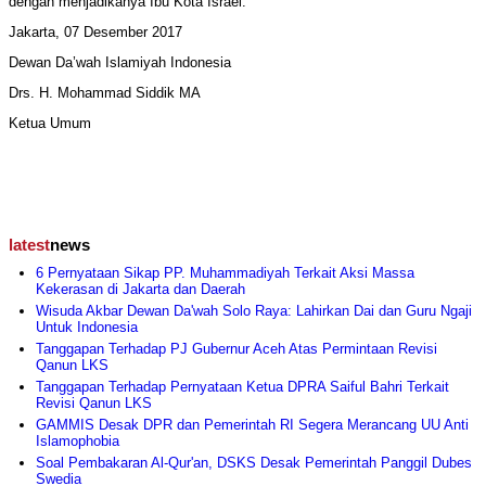
dengan menjadikanya Ibu Kota Israel.
Jakarta, 07 Desember 2017
Dewan Da’wah Islamiyah Indonesia
Drs. H. Mohammad Siddik MA
Ketua Umum
latest
news
6 Pernyataan Sikap PP. Muhammadiyah Terkait Aksi Massa
Kekerasan di Jakarta dan Daerah
Wisuda Akbar Dewan Da'wah Solo Raya: Lahirkan Dai dan Guru Ngaji
Untuk Indonesia
Tanggapan Terhadap PJ Gubernur Aceh Atas Permintaan Revisi
Qanun LKS
Tanggapan Terhadap Pernyataan Ketua DPRA Saiful Bahri Terkait
Revisi Qanun LKS
GAMMIS Desak DPR dan Pemerintah RI Segera Merancang UU Anti
Islamophobia
Soal Pembakaran Al-Qur'an, DSKS Desak Pemerintah Panggil Dubes
Swedia