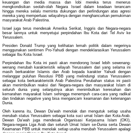
keuangan dan media massa dan lobi mereka terus menerus
mengkondisikan seolah-olah Negara Israel dalam keadaan terancam
hingga mereka selalu meminta dukungan dan perlindungan atas agresi
mereka yang memperluas wilayahnya dengan menghancurkan pemukiman
masyarakat Arab Palestina.
Israel juga terus mendesak Amerika Serikat, Inggris dan Negara-negara
besar lainnya untuk menyetujui perpindahan Ibu Kota dari Tel Aviv ke
Yerussalem.
Presiden Donald Trump yang kelihatan lemah politik dalam negerinya
menggunakan sentimen Pro-Yahudi dengan mendeklarasikan Yerussalem
sebagai Ibu Kota Israel.
Perpindahan Ibu Kota ini pasti akan mendorong Israel lebih sewenang-
wenang merubah karakteristik wilayah Yerussalem dari yang selama ini
masih berkarakter Islamis dan Arab kepada karakter Yahudi dengan
melanggar puluhan Resolusi PBB yang melindungi status Yerussalem
sebagai kota berkarakteristik Arab Palestina Perubahan status ini pasti
akan menimbulkan reaksi dari Negara-negara dan masyarakat Islam di
seluruh dunia yang selanjutnya akan menimbulkan keresahan dan
kemarahan mayarakat Islam sehingga menempuh cara-cara yang radikal
dan tindakan negative yang bisa mengancam keamanan dan ketenangan
Dunia.
Oleh karena itu, Dewan Da’wah menolak dan mengutuk setiap usaha
merubah status Yerussalem sebagai kota suci umat Islam dan Kota Arab.
Dewan Da’wah juga mendesak Organisasi Kerjasama Islam (OKI),
Negara-negara Liga Arab dan seluruh Umat Islam se-Dunia serta Dewan
Keamanan PBB untuk menolak setiap usaha merubah Yerussalem apalagi