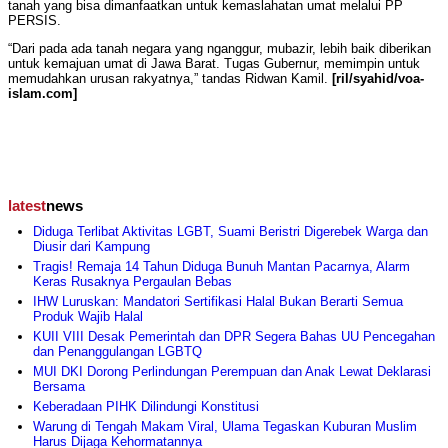
tanah yang bisa dimanfaatkan untuk kemaslahatan umat melalui PP
PERSIS.
“Dari pada ada tanah negara yang nganggur, mubazir, lebih baik diberikan
untuk kemajuan umat di Jawa Barat. Tugas Gubernur, memimpin untuk
memudahkan urusan rakyatnya,” tandas Ridwan Kamil.
[ril/syahid/voa-
islam.com]
latest
news
Diduga Terlibat Aktivitas LGBT, Suami Beristri Digerebek Warga dan
Diusir dari Kampung
Tragis! Remaja 14 Tahun Diduga Bunuh Mantan Pacarnya, Alarm
Keras Rusaknya Pergaulan Bebas
IHW Luruskan: Mandatori Sertifikasi Halal Bukan Berarti Semua
Produk Wajib Halal
KUII VIII Desak Pemerintah dan DPR Segera Bahas UU Pencegahan
dan Penanggulangan LGBTQ
MUI DKI Dorong Perlindungan Perempuan dan Anak Lewat Deklarasi
Bersama
Keberadaan PIHK Dilindungi Konstitusi
Warung di Tengah Makam Viral, Ulama Tegaskan Kuburan Muslim
Harus Dijaga Kehormatannya