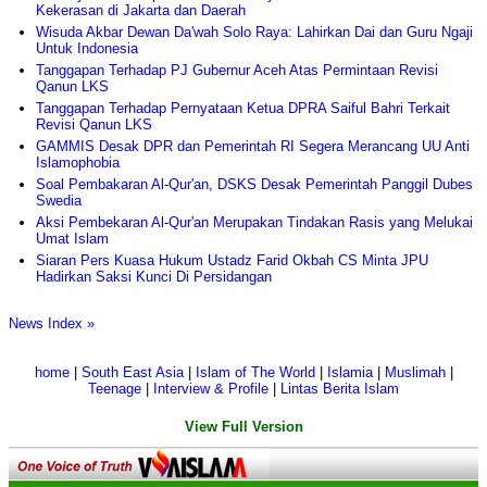
Kekerasan di Jakarta dan Daerah
Wisuda Akbar Dewan Da'wah Solo Raya: Lahirkan Dai dan Guru Ngaji
Untuk Indonesia
Tanggapan Terhadap PJ Gubernur Aceh Atas Permintaan Revisi
Qanun LKS
Tanggapan Terhadap Pernyataan Ketua DPRA Saiful Bahri Terkait
Revisi Qanun LKS
GAMMIS Desak DPR dan Pemerintah RI Segera Merancang UU Anti
Islamophobia
Soal Pembakaran Al-Qur'an, DSKS Desak Pemerintah Panggil Dubes
Swedia
Aksi Pembekaran Al-Qur'an Merupakan Tindakan Rasis yang Melukai
Umat Islam
Siaran Pers Kuasa Hukum Ustadz Farid Okbah CS Minta JPU
Hadirkan Saksi Kunci Di Persidangan
News Index »
home
|
South East Asia
|
Islam of The World
|
Islamia
|
Muslimah
|
Teenage
|
Interview & Profile
|
Lintas Berita Islam
View Full Version