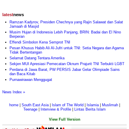
latest
news
Ramzan Kadyrov, Presiden Chechnya yang Rajin Salawat dan Salat
Jamaah di Masjid
Musim Hujan di Indonesia Lebih Panjang, BRIN: Badai dan El Nino
Berperan
Effendi Simbolon Kena Semprot TNI
Pesan Khusus Habib Ali Al-Jufri untuk TNI: Setia Negara dan Agama
Tidak Bertentangan
Selamat Datang Tentara Amerika
Sekjen MUI Apresiasi Pemecatan Oknum Prajurit TNI Terbukti LGBT
Perdana di Jawa Barat, PW PERSIS Jabar Gelar Olimpiade Sains
dan Baca Kitab
Purnawirawan Menggugat
News Index »
home
|
South East Asia
|
Islam of The World
|
Islamia
|
Muslimah
|
Teenage
|
Interview & Profile
|
Lintas Berita Islam
View Full Version