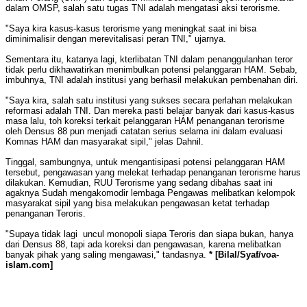
dalam OMSP, salah satu tugas TNI adalah mengatasi aksi terorisme.
"Saya kira kasus-kasus terorisme yang meningkat saat ini bisa
diminimalisir dengan merevitalisasi peran TNI," ujarnya.
Sementara itu, katanya lagi, kterlibatan TNI dalam penanggulanhan teror
tidak perlu dikhawatirkan menimbulkan potensi pelanggaran HAM. Sebab,
imbuhnya, TNI adalah institusi yang berhasil melakukan pembenahan diri.
"Saya kira, salah satu institusi yang sukses secara perlahan melakukan
reformasi adalah TNI. Dan mereka pasti belajar banyak dari kasus-kasus
masa lalu, toh koreksi terkait pelanggaran HAM penanganan terorisme
oleh Densus 88 pun menjadi catatan serius selama ini dalam evaluasi
Komnas HAM dan masyarakat sipil," jelas Dahnil.
Tinggal, sambungnya, untuk mengantisipasi potensi pelanggaran HAM
tersebut, pengawasan yang melekat terhadap penanganan terorisme harus
dilakukan. Kemudian, RUU Terorisme yang sedang dibahas saat ini
agaknya Sudah mengakomodir lembaga Pengawas melibatkan kelompok
masyarakat sipil yang bisa melakukan pengawasan ketat terhadap
penanganan Teroris.
"Supaya tidak lagi uncul monopoli siapa Teroris dan siapa bukan, hanya
dari Densus 88, tapi ada koreksi dan pengawasan, karena melibatkan
banyak pihak yang saling mengawasi," tandasnya.
* [Bilal/Syaf/voa-
islam.com]