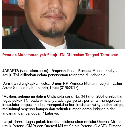
Pemuda Muhammadiyah Setuju TNI Dilibatkan Tangani Terorisme
JAKARTA (voa-islam.com)--
Pimpinan Pusat Pemuda Muhammadiyah
setuju TNI dilibatkan dalam penanganan terorisme di Indonesia.
Demikian diungkapkan Ketua Umum PP Pemuda Muhammadiyah, Dahnil
Anzar Simanjuntak, Jakarta, Rabu (31/6/2017).
"Apalagi, selama ini dalam Undang-Undang No. 34 tahun 2004 disebutkan
tugas pokok TNI pada prinsipnya ada tiga, yaitu ; pertama, menegakkan
kedaulatan negara; kedua, mempertahankan keutuhan wilayah dan ketiga,
melindungi segenap bangsa dan seluruh tumpah darah Indonesia dari
ancaman dan gangguan," katanya.
Lanjut Dahnil, tugas pokok tersebut dilaksanakan melalui Operasi Militer
untuk Perang (OMP) dan Operasi Militer Selain Perang (OMSP). Dimana