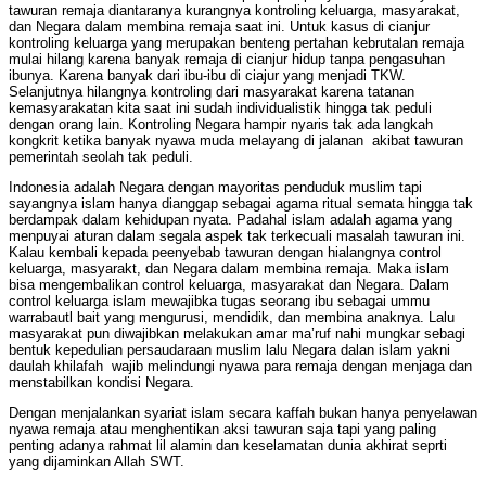
tawuran remaja diantaranya kurangnya kontroling keluarga, masyarakat,
dan Negara dalam membina remaja saat ini. Untuk kasus di cianjur
kontroling keluarga yang merupakan benteng pertahan kebrutalan remaja
mulai hilang karena banyak remaja di cianjur hidup tanpa pengasuhan
ibunya. Karena banyak dari ibu-ibu di ciajur yang menjadi TKW.
Selanjutnya hilangnya kontroling dari masyarakat karena tatanan
kemasyarakatan kita saat ini sudah individualistik hingga tak peduli
dengan orang lain. Kontroling Negara hampir nyaris tak ada langkah
kongkrit ketika banyak nyawa muda melayang di jalanan akibat tawuran
pemerintah seolah tak peduli.
Indonesia adalah Negara dengan mayoritas penduduk muslim tapi
sayangnya islam hanya dianggap sebagai agama ritual semata hingga tak
berdampak dalam kehidupan nyata. Padahal islam adalah agama yang
menpuyai aturan dalam segala aspek tak terkecuali masalah tawuran ini.
Kalau kembali kepada peenyebab tawuran dengan hialangnya control
keluarga, masyarakt, dan Negara dalam membina remaja. Maka islam
bisa mengembalikan control keluarga, masyarakat dan Negara. Dalam
control keluarga islam mewajibka tugas seorang ibu sebagai ummu
warrabautl bait yang mengurusi, mendidik, dan membina anaknya. Lalu
masyarakat pun diwajibkan melakukan amar ma’ruf nahi mungkar sebagi
bentuk kepedulian persaudaraan muslim lalu Negara dalan islam yakni
daulah khilafah wajib melindungi nyawa para remaja dengan menjaga dan
menstabilkan kondisi Negara.
Dengan menjalankan syariat islam secara kaffah bukan hanya penyelawan
nyawa remaja atau menghentikan aksi tawuran saja tapi yang paling
penting adanya rahmat lil alamin dan keselamatan dunia akhirat seprti
yang dijaminkan Allah SWT.