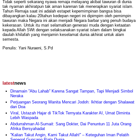
Tidak seperti sekarang nyawa remaja melayang akibat tawuran di dunia
tak nyaman akhiratpun tak aman karenan tak menerapkan syariat islam.
Tahun Remaja saat ini adalah estapet kepemimpinan bangsa bisa
dibayangkan kalau 20tahun kedepan negeri ini dipimpim oleh pemimpin
tawuran maka Negara ini akan menjadi Negara barbar yang penuh budaya
kekerasan. Untuk itu mari selamatkan generasi muda dengan ketaatan
kepada Allah SWt dengan selaksanakan syariat islam dalam bingkai
daulah khilafah yang menjamin keselamat dunia akhirat untuk alam
semesta.
Penulis: Yani Nuraeni, S.Pd
latest
news
Dinamain ''Abu Lahab'' Karena Sangat Tampan, Tapi Menjadi Simbol
Neraka
Perjuangan Seorang Wanita Mencari Jodoh: Ikhtiar dengan Shalawat
dan Doa
Viral, Ustazah Hajar di TikTok Ternyata Karakter AI, Umat Diminta
Lebih Waspada
Abdurrahman Al-Sumait: Sang Dokter, Dai Penuntun 11 Juta Orang
Afrika Bersyahadat
''Kalian Takut Angin, Kami Takut Allah!'' – Keteguhan Iman Pelatih
Senegal Guncang Piala Dunia