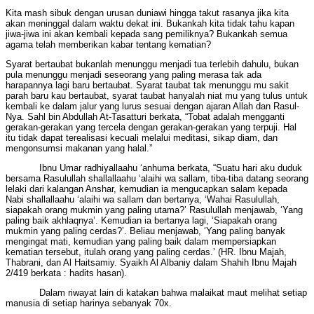
Kita mash sibuk dengan urusan duniawi hingga takut rasanya jika kita
akan meninggal dalam waktu dekat ini. Bukankah kita tidak tahu kapan
jiwa-jiwa ini akan kembali kepada sang pemiliknya? Bukankah semua
agama telah memberikan kabar tentang kematian?
Syarat bertaubat bukanlah menunggu menjadi tua terlebih dahulu, bukan
pula menunggu menjadi seseorang yang paling merasa tak ada
harapannya lagi baru bertaubat. Syarat taubat tak menunggu mu sakit
parah baru kau bertaubat, syarat taubat hanyalah niat mu yang tulus untuk
kembali ke dalam jalur yang lurus sesuai dengan ajaran Allah dan Rasul-
Nya. Sahl bin Abdullah At-Tasatturi berkata, “Tobat adalah mengganti
gerakan-gerakan yang tercela dengan gerakan-gerakan yang terpuji. Hal
itu tidak dapat terealisasi kecuali melalui meditasi, sikap diam, dan
mengonsumsi makanan yang halal.”
Ibnu Umar radhiyallaahu ‘anhuma berkata, “Suatu hari aku duduk
bersama Rasulullah shallallaahu ‘alaihi wa sallam, tiba-tiba datang seorang
lelaki dari kalangan Anshar, kemudian ia mengucapkan salam kepada
Nabi shallallaahu ‘alaihi wa sallam dan bertanya, ‘Wahai Rasulullah,
siapakah orang mukmin yang paling utama?’ Rasulullah menjawab, ‘Yang
paling baik akhlaqnya’. Kemudian ia bertanya lagi, ‘Siapakah orang
mukmin yang paling cerdas?’. Beliau menjawab, ‘Yang paling banyak
mengingat mati, kemudian yang paling baik dalam mempersiapkan
kematian tersebut, itulah orang yang paling cerdas.’ (HR. Ibnu Majah,
Thabrani, dan Al Haitsamiy. Syaikh Al Albaniy dalam Shahih Ibnu Majah
2/419 berkata : hadits hasan).
Dalam riwayat lain di katakan bahwa malaikat maut melihat setiap
manusia di setiap harinya sebanyak 70x.