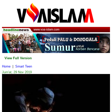
View Full Version
Home
|
Smart Teen
Jum'at, 29 Nov 2019