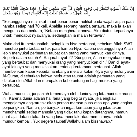
إِنَّ مَلَكَ الْمَوْتِ لَيَنْظُرُ فِي وُجُوهِ الْعِبَادِ كُلَّ يَوْمٍ سَبْعِينَ نَظْرَةً، فَإِذَا ضَحِكَ الْعَبْدُ بَعَثَ
إِلَيْهِ يَقُولُ: يَا عَجَبَاهُ بُعِثْتُ إِلَيْهِ لأَقْبِضَ رُوحَهُ وَهُوَ يَضْحَكُ
“Sesungguhnya malaikat maut benar-benar melihat pada wajah-wajah para
hamba setiap hari 70 kali. Apabila seorang hamba tertawa, maka ia akan
mengutus dan berkata, ‘Betapa mengherankannya. Aku diutus kepadanya
untuk mencabut nyawanya, sedangkan ia malah tertawa’.”
Maka dari itu bertaubatlah, selagi kita bisa bertaubat, sebelum Allah SWT
menutup pintu taubat untuk para hamba-Nya. Karena sesungguhnya Allah
lebih menyukai perbuatan taubat dan orang yang menyucikan dirinya.
Seperti dalam surah Al-Baqarah ayat 22 “Sungguh, Allah menyukai orang
yang bertaubat dan menyukai orang yang menyucikan diri.” Dan di ayat-
ayat lainnya yang menjelaskan tentang keutamaan bertaubat. Allah
memberikan kabar kepada hambanya melalui kalam-Nya yang mulia yakni
Al-Quran, disebutkan bahwa perbuatan taubat adalah perbuatan yang
disukai oleh Allah dan merupakan keberuntungan bagi mereka yang
bertaubat.
Wahai manusia, janganlah terperdaya oleh dunia yang kita huni sekarang
ini. Karena dunia adalah hal fana yang begitu nyata, jika engkau
mengejarnya engkau tak akan pernah merasa puas atas apa yang engkau
perjuangkan. Namun, perbanyaklah ingat kematian yang jelas akan
menghampiri setiap manusia yang tidak tahu kapan datangnya, namun
saat ajal datang taka da yang bisa menolak atau memintanya untuk
mundur kembali. Yuk segera taubat!Wallahu’alam bisshawab.
*