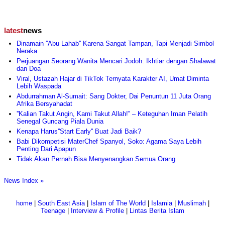
latest
news
Dinamain ''Abu Lahab'' Karena Sangat Tampan, Tapi Menjadi Simbol
Neraka
Perjuangan Seorang Wanita Mencari Jodoh: Ikhtiar dengan Shalawat
dan Doa
Viral, Ustazah Hajar di TikTok Ternyata Karakter AI, Umat Diminta
Lebih Waspada
Abdurrahman Al-Sumait: Sang Dokter, Dai Penuntun 11 Juta Orang
Afrika Bersyahadat
''Kalian Takut Angin, Kami Takut Allah!'' – Keteguhan Iman Pelatih
Senegal Guncang Piala Dunia
Kenapa Harus''Start Early'' Buat Jadi Baik?
Babi Dikompetisi MaterChef Spanyol, Soko: Agama Saya Lebih
Penting Dari Apapun
Tidak Akan Pernah Bisa Menyenangkan Semua Orang
News Index »
home
|
South East Asia
|
Islam of The World
|
Islamia
|
Muslimah
|
Teenage
|
Interview & Profile
|
Lintas Berita Islam