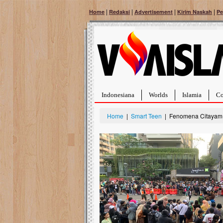
|
|
|
|
Home
Redaksi
Advertisement
Kirim Naskah
Pe
Indonesiana
Worlds
Islamia
Co
Home
|
Smart Teen
| Fenomena Citayam 
Bantu Naura, Balit
Tumor Pembuluh D
Hidup Naura Salsabila 
rintangan yang sangat b
berusia sepuluh bulan, b
menghadapi penyakit yan
pembuluh darah berukur