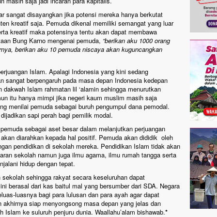
 masih saja jadi incaran para kapitalis.
r sangat disayangkan jika potensi mereka hanya berkutat
en kreatif saja. Pemuda dikenal memiliki semangat yang luar
serta kreatif maka potensinya tentu akan dapat membawa
ataan Bung Karno mengenai pemuda,
“berikan aku 1000 orang
arnya, berikan aku 10 pemuda niscaya akan kuguncangkan
rjuangan Islam. Apalagi Indonesia yang kini sedang
an sangat berpengaruh pada masa depan Indonesia kedepan
dakwah Islam rahmatan lil ‘alamin sehingga menurutkan
mun itu hanya mimpi jika negeri kaum muslim masih saja
ang menilai pemuda sebagai buruh pengumpul dana pemodal.
dijadikan sapi perah bagi pemilik modal.
pemuda sebagai aset besar dalam melanjutkan perjuangan
akan diarahkan kepada hal positif. Pemuda akan dididik oleh
ngan pendidikan di sekolah mereka. Pendidikan Islam tidak akan
aran sekolah namun juga ilmu agama, ilmu rumah tangga serta
njalani hidup dengan tepat.
 sekolah sehingga rakyat secara keseluruhan dapat
ni berasal dari kas baitul mal yang bersumber dari SDA. Negara
uas-luasnya bagi para lulusan dan para ayah agar dapat
n akhirnya siap menyongsong masa depan yang jelas dan
Islam ke suluruh penjuru dunia. Waallahu’alam bishawab.
*