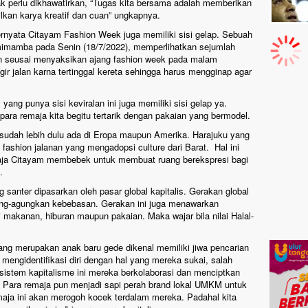
k perlu dikhawatirkan, “Tugas kita bersama adalah memberikan
lkan karya kreatif dan cuan” ungkapnya.
 ternyata Citayam Fashion Week juga memiliki sisi gelap. Sebuah
imamba pada Senin (18/7/2022), memperlihatkan sejumlah
alan seusai menyaksikan ajang fashion week pada malam
gir jalan karna tertinggal kereta sehingga harus mengginap agar
ng punya sisi keviralan ini juga memiliki sisi gelap ya.
ara remaja kita begitu tertarik dengan pakaian yang bermodel.
ni sudah lebih dulu ada di Eropa maupun Amerika. Harajuku yang
ashion jalanan yang mengadopsi culture dari Barat. Hal ini
emaja Citayam membebek untuk membuat ruang berekspresi bagi
a.
anter dipasarkan oleh pasar global kapitalis. Gerakan global
ung-agungkan kebebasan. Gerakan ini juga menawarkan
makanan, hiburan maupun pakaian. Maka wajar bila nilai Halal-
ng merupakan anak baru gede dikenal memiliki jiwa pencarian
a mengidentifikasi diri dengan hal yang mereka sukai, salah
 sistem kapitalisme ini mereka berkolaborasi dan menciptkan
r. Para remaja pun menjadi sapi perah brand lokal UMKM untuk
maja ini akan merogoh kocek terdalam mereka. Padahal kita