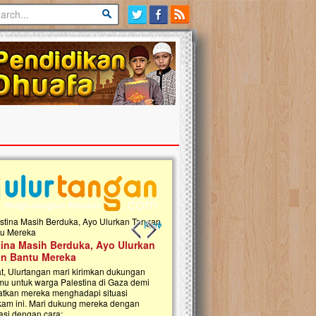
Previous slide
Next slide
tina Masih Berduka, Ayo Ulurkan
Open Donasi Wakaf Pembangu
n Bantu Mereka
Rumah Qur'an & TK Islam Terp
t, Ulurtangan mari kirimkan dukungan
Najjah di Jonggol
mu untuk warga Palestina di Gaza demi
tkan mereka menghadapi situasi
Saat ini, Ulurtangan bersama Yayasan 
am ini. Mari dukung mereka dengan
Najjahtul Islam Jonggol sedang merintis
si dengan cara:...
pembangunan Rumah Qur’an dan Tama