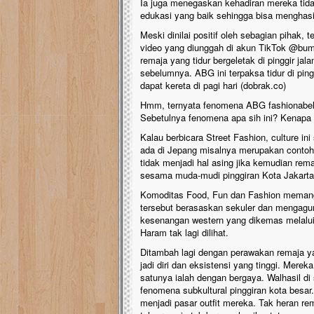
Ia juga menegaskan kehadiran mereka tida
edukasi yang baik sehingga bisa menghasi
Meski dinilai positif oleh sebagian pihak,
video yang diunggah di akun TikTok @bum
remaja yang tidur bergeletak di pinggir j
sebelumnya. ABG ini terpaksa tidur di ping
dapat kereta di pagi hari (dobrak.co)
Hmm, ternyata fenomena ABG fashionabel ya
Sebetulnya fenomena apa sih ini? Kenapa p
Kalau berbicara Street Fashion, culture i
ada di Jepang misalnya merupakan contoh f
tidak menjadi hal asing jika kemudian r
sesama muda-mudi pinggiran Kota Jakart
Komoditas Food, Fun dan Fashion memang s
tersebut berasaskan sekuler dan mengag
kesenangan western yang dikemas melalui 
Haram tak lagi dilihat.
Ditambah lagi dengan perawakan remaja ya
jadi diri dan eksistensi yang tinggi. Merek
satunya ialah dengan bergaya. Walhasil di
fenomena subkultural pinggiran kota besa
menjadi pasar outfit mereka. Tak heran re