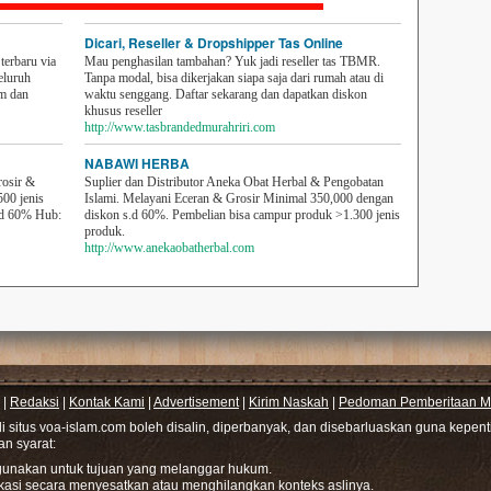
Dicari, Reseller & Dropshipper Tas Online
erbaru via
Mau penghasilan tambahan? Yuk jadi reseller tas TBMR.
eluruh
Tanpa modal, bisa dikerjakan siapa saja dari rumah atau di
em dan
waktu senggang. Daftar sekarang dan dapatkan diskon
khusus reseller
http://www.tasbrandedmurahriri.com
NABAWI HERBA
rosir &
Suplier dan Distributor Aneka Obat Herbal & Pengobatan
500 jenis
Islami. Melayani Eceran & Grosir Minimal 350,000 dengan
sd 60% Hub:
diskon s.d 60%. Pembelian bisa campur produk >1.300 jenis
produk.
http://www.anekaobatherbal.com
|
Redaksi
|
Kontak Kami
|
Advertisement
|
Kirim Naskah
|
Pedoman Pemberitaan Me
di situs voa-islam.com boleh disalin, diperbanyak, dan disebarluaskan guna kepe
gan syarat:
hgunakan untuk tujuan yang melanggar hukum.
ikasi secara menyesatkan atau menghilangkan konteks aslinya.