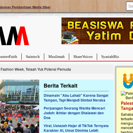
doman Pemberitaan Media Siber
unterFaith
Saintech
Muslimah
ShareVoices
SyariahBiz
Fashion Week, Telaah Yuk Potensi Pemuda
Berita Terkait
Dinamain ''Abu Lahab'' Karena Sangat
Tampan, Tapi Menjadi Simbol Neraka
a Hebat Sembuh Dari
Pales
arah
Tanga
Perjuangan Seorang Wanita Mencari
Jodoh: Ikhtiar dengan Shalawat dan
dipenuhi dengan
Sahaba
Doa
erat. Meskipun baru
terbaik
ayi yang imut ini harus
mengua
Viral, Ustazah Hajar di TikTok Ternyata
g dahsyat, yaitu tumor
mencek
Karakter AI, Umat Diminta Lebih
an...
berdona