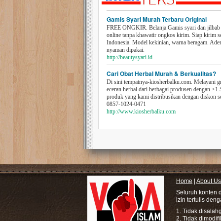
Gamis Syari Murah Terbaru Original
FREE ONGKIR. Belanja Gamis syari dan jilbab t
online tanpa khawatir ongkos kirim. Siap kirim s
Indonesia. Model kekinian, warna beragam. Ad
nyaman dipakai.
http://beautysyari.id
Cari Obat Herbal Murah & Berkualitas?
Di sini tempatnya-kiosherbalku.com. Melayani g
eceran herbal dari berbagai produsen dengan >1.
produk yang kami distribusikan dengan diskon 
0857-1024-0471
http://www.kiosherbalku.com
Home
|
About Us
Seluruh konten 
izin tertulis den
1. Tidak disala
2. Tidak dimodif