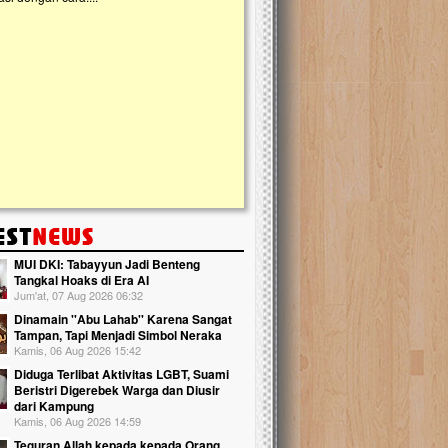
kanak Islam Terpadu (TKIT) An Najjah d
Gedung Majelis Taklim di Jonggol,...
MUI DKI: Tabayyun Jadi Benteng
Tangkal Hoaks di Era AI
Jum'at, 07 Aug 2026 06:32
Dinamain ''Abu Lahab'' Karena Sangat
Tampan, Tapi Menjadi Simbol Neraka
Kamis, 06 Aug 2026 15:42
Diduga Terlibat Aktivitas LGBT, Suami
Beristri Digerebek Warga dan Diusir
dari Kampung
Kamis, 06 Aug 2026 14:59
Teguran Allah kepada kepada Orang