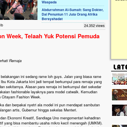
Waspada
Abdurrahman Al-Sumait: Sang Dokter,
Lima Tahun Mangkrak, Masjid di
Dai Penuntun 11 Juta Orang Afrika
Pelosok ini Mengenaskan. Ayo Bantu.!!
Bersyahadat
Nasib masjid di Kampung Cilumbu ini sungguh
ib
24.352 views
mengenaskan. Lima tahun mangkrak, kini nyaris
tak berbentuk masjid, dipenuhi rumput liar,
n Week, Telaah Yuk Potensi Pemuda
berlumut, dan menghitam terpapar panas dan
hujan....
erhati Remaja
 belakangan ini sedang rame loh guys. Jalan yang biasa rame
s Ibu Kota Jakarta kini jadi tempat berkumpul para remaja yang
an sekitarnya. Alasan para remaja ini berkumpul dari sekedar
pakaian fashionable layaknya para model catwalk. Kemudian
n Citayam Fashion Week.
uka dan berpakai nyetri ala model ini pun mendapat sambutan
kalangan artis, Gubernur hingga sekelas Menteri.
ta dan Ekonomi Kreatif, Sandiaga Uno mengomentari kehadiran
tif yang bisa membantu usaha mikro kecil menengah (UMKM).