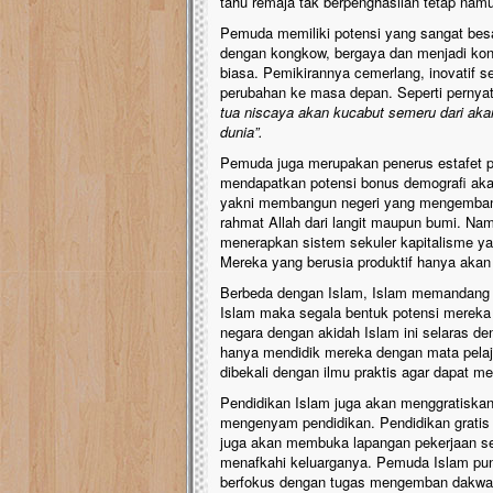
tahu remaja tak berpenghasilan tetap namun
Pemuda memiliki potensi yang sangat besa
dengan kongkow, bergaya dan menjadi kont
biasa. Pemikirannya cemerlang, inovatif 
perubahan ke masa depan. Seperti perny
tua niscaya akan kucabut semeru dari ak
dunia”.
Pemuda juga merupakan penerus estafet pe
mendapatkan potensi bonus demografi ak
yakni membangun negeri yang mengemban 
rahmat Allah dari langit maupun bumi. Na
menerapkan sistem sekuler kapitalisme y
Mereka yang berusia produktif hanya akan 
Berbeda dengan Islam, Islam memandang 
Islam maka segala bentuk potensi mereka 
negara dengan akidah Islam ini selaras de
hanya mendidik mereka dengan mata pelaj
dibekali dengan ilmu praktis agar dapat me
Pendidikan Islam juga akan menggratiskan
mengenyam pendidikan. Pendidikan gratis i
juga akan membuka lapangan pekerjaan sel
menafkahi keluarganya. Pemuda Islam pu
berfokus dengan tugas mengemban dakwah 