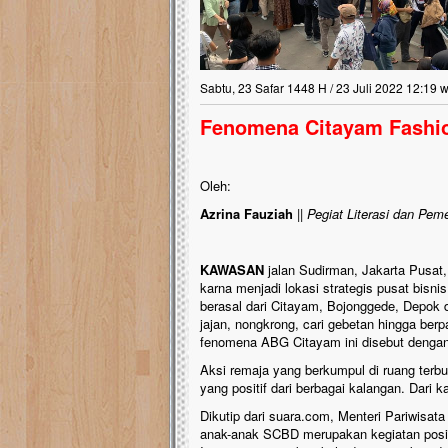
Sabtu, 23 Safar 1448 H / 23 Juli 2022 12:19 w
Fenomena Citayam Fashio
Oleh:
Azrina Fauziah
||
Pegiat Literasi dan Pem
KAWASAN
jalan Sudirman, Jakarta Pusat,
karna menjadi lokasi strategis pusat bisni
berasal dari Citayam, Bojonggede, Depok d
jajan, nongkrong, cari gebetan hingga ber
fenomena ABG Citayam ini disebut denga
Aksi remaja yang berkumpul di ruang terb
yang positif dari berbagai kalangan. Dari 
Dikutip dari suara.com, Menteri Pariwisa
anak-anak SCBD merupakan kegiatan posi