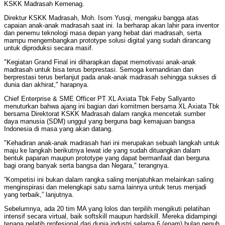
KSKK Madrasah Kemenag.
Direktur KSKK Madrasah, Moh. Isom Yusqi, mengaku bangga atas
capaian anak-anak madrasah saat ini. Ia berharap akan lahir para inventor
dan penemu teknologi masa depan yang hebat dari madrasah, serta
mampu mengembangkan prototype solusi digital yang sudah dirancang
untuk diproduksi secara masif.
"Kegiatan Grand Final ini diharapkan dapat memotivasi anak-anak
madrasah untuk bisa terus berprestasi. Semoga kemandirian dan
berprestasi terus berlanjut pada anak-anak madrasah sehingga sukses di
dunia dan akhirat," harapnya.
Chief Enterprise & SME Officer PT XL Axiata Tbk Feby Sallyanto
menuturkan bahwa ajang ini bagian dari komitmen bersama XL Axiata Tbk
bersama Direktorat KSKK Madrasah dalam rangka mencetak sumber
daya manusia (SDM) unggul yang berguna bagi kemajuan bangsa
Indonesia di masa yang akan datang.
"Kehadiran anak-anak madrasah hari ini merupakan sebuah langkah untuk
maju ke langkah berikutnya lewat ide yang sudah dituangkan dalam
bentuk paparan maupun prototype yang dapat bermanfaat dan berguna
bagi orang banyak serta bangsa dan Negara," terangnya.
“Kompetisi ini bukan dalam rangka saling menjatuhkan melainkan saling
menginspirasi dan melengkapi satu sama lainnya untuk terus menjadi
yang terbaik,” lanjutnya.
Sebelumnya, ada 20 tim MA yang lolos dan terpilih mengikuti pelatihan
intensif secara virtual, baik softskill maupun hardskill. Mereka didampingi
tenaga pelatih profesional dari dunia industri selama 6 (enam) bulan penuh