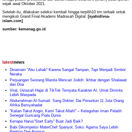
sejak awal Oktober 2021.
Setelah itu, dilakukan seleksi kembali hingga terpilih10 tim terbaik untuk
mengikuti Grand Final Akademi Madrasah Digital.
[syahid/voa-
islam.com]
sumber: kemenag.go.id
latest
news
Dinamain ''Abu Lahab'' Karena Sangat Tampan, Tapi Menjadi Simbol
Neraka
Perjuangan Seorang Wanita Mencari Jodoh: Ikhtiar dengan Shalawat
dan Doa
Viral, Ustazah Hajar di TikTok Ternyata Karakter AI, Umat Diminta
Lebih Waspada
Abdurrahman Al-Sumait: Sang Dokter, Dai Penuntun 11 Juta Orang
Afrika Bersyahadat
''Kalian Takut Angin, Kami Takut Allah!'' – Keteguhan Iman Pelatih
Senegal Guncang Piala Dunia
Kenapa Harus''Start Early'' Buat Jadi Baik?
Babi Dikompetisi MaterChef Spanyol, Soko: Agama Saya Lebih
Penting Dari Apapun