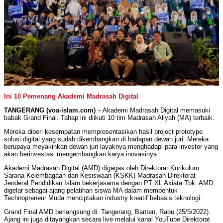
Ini 10 Pemenang Akademi Madrasah Digital
TANGERANG (voa-islam.com)
– Akademi Madrasah Digital memasuki
babak Grand Final. Tahap ini diikuti 10 tim Madrasah Aliyah (MA) terbaik.
Mereka diberi kesempatan mempresentasikan hasil project prototype
solusi digital yang sudah dikembangkan di hadapan dewan juri. Mereka
berupaya meyakinkan dewan juri layaknya menghadapi para investor yang
akan berinvestasi mengembangkan karya inovasinya.
Akademi Madrasah Digital (AMD) digagas oleh Direktorat Kurikulum
Sarana Kelembagaan dan Kesiswaan (KSKK) Madrasah Direktorat
Jenderal Pendidikan Islam bekerjasama dengan PT XL Axiata Tbk. AMD
digelar sebagai ajang pelatihan siswa MA dalam membentuk
Technopreneur Muda menciptakan industry kreatif bebasis teknologi.
Grand Final AMD berlangsung di Tangerang, Banten, Rabu (25/5/2022).
Ajang ini juga ditayangkan secara live melalui kanal YouTube Direktorat